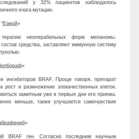
исследований у 32% пациентов наблюдалось
ичного очага мутации.
“
Ервой
»
 терапии неоперабельных форм меланомы.
состав средства, заставляют иммунную систему
пухолью.
Зелбораф
»
пе ингибиторов BRAF. Проще говоря, препарат
а рост и размножение злокачественных клеток.
виться заметным уже в первые дни его приема.
венно меньше, также улучшается самочувствие
абрафениб
»
ий BRAF ген. Согласно последним научным