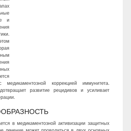
апах
ьные
ие и
ения
ики.
этом
орая
нным
ения
нных
ется
с медикаментозной коррекцией иммунитета.
отвращает развитие рецидивов и усиливает
ерации.
ООБРАЗНОСТЬ
ется в медикаментозной активизации защитных
ое лечение может проводиться в двух основных