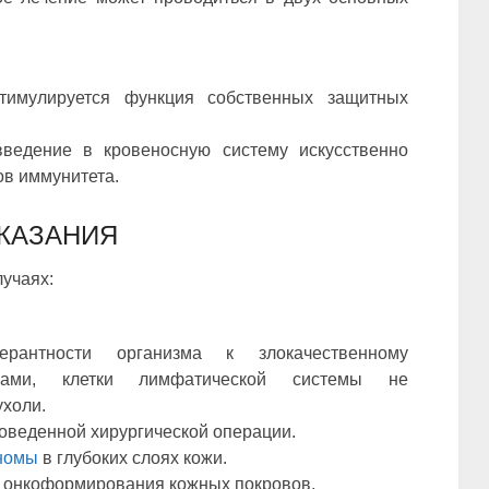
тимулируется функция собственных защитных
ведение в кровеносную систему искусственно
ов иммунитета.
КАЗАНИЯ
лучаях:
ерантности организма к злокачественному
вами, клетки лимфатической системы не
ухоли.
оведенной хирургической операции.
номы
в глубоких слоях кожи.
 онкоформирования кожных покровов.