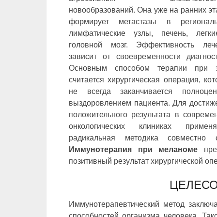
новообразований. Она уже на ранних эт
формирует метастазы в регионал
лимфатические узлы, печень, легк
головной мозг. Эффективность леч
зависит от своевременности диагност
Основным способом терапии при 
считается хирургическая операция, кот
не всегда заканчивается полноце
выздоровлением пациента. Для достиж
положительного результата в совреме
онкологических клиниках применя
радикальная методика совместно 
Иммунотерапия при меланоме
пред
позитивный результат хирургической оп
ЦЕЛЕС
Иммунотерапевтический метод заключа
способностей организма человека. Так