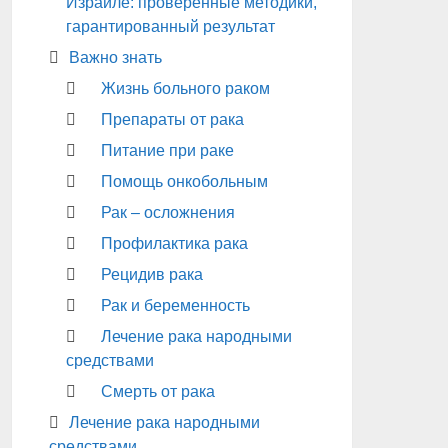
Израиле: проверенные методики,
гарантированный результат
Важно знать
Жизнь больного раком
Препараты от рака
Питание при раке
Помощь онкобольным
Рак – осложнения
Профилактика рака
Рецидив рака
Рак и беременность
Лечение рака народными
средствами
Смерть от рака
Лечение рака народными
средствами