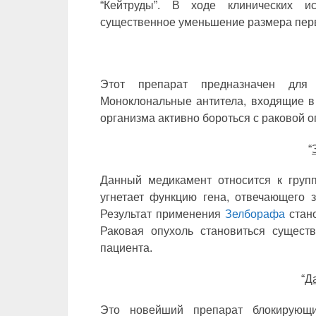
“Кейтруды”. В ходе клинических 
существенное уменьшение размера перв
Этот препарат предназначен для
Моноклональные антитела, входящие в 
организма активно бороться с раковой о
“
Данный медикамент относится к груп
угнетает функцию гена, отвечающего з
Результат применения
Зелборафа
стано
Раковая опухоль становиться сущест
пациента.
“
Д
Это новейший препарат блокирующ