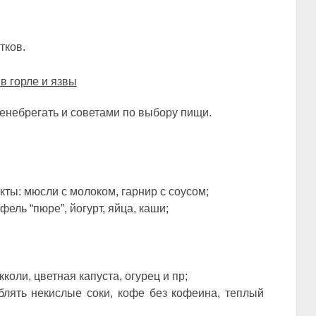
тков.
в горле и язвы
ренебрегать и советами по выбору пищи.
ты: мюсли с молоком, гарнир с соусом;
ель “пюре”, йогурт, яйца, каши;
оли, цветная капуста, огурец и пр;
блять некислые соки, кофе без кофеина, теплый