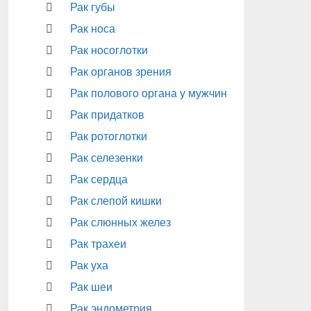
Рак губы
Рак носа
Рак носоглотки
Рак органов зрения
Рак полового органа у мужчин
Рак придатков
Рак ротоглотки
Рак селезенки
Рак сердца
Рак слепой кишки
Рак слюнных желез
Рак трахеи
Рак уха
Рак шеи
Рак эндометрия