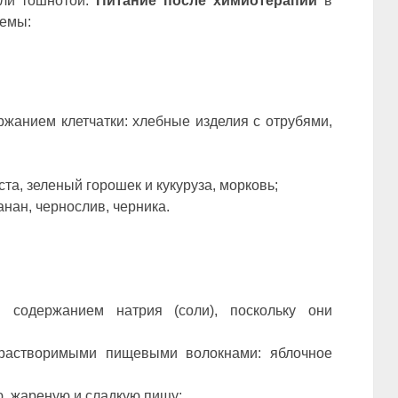
или тошнотой.
Питание после химиотерапии
в
лемы:
жанием клетчатки: хлебные изделия с отрубями,
та, зеленый горошек и кукуруза, морковь;
анан, чернослив, черника.
 содержанием натрия (соли), поскольку они
 растворимыми пищевыми волокнами: яблочное
, жареную и сладкую пищу;