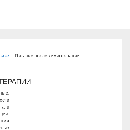
раке
Питание после химиотерапии
ТЕРАПИИ
ные,
нести
та и
ции.
апии
ных