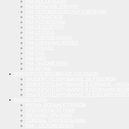
РАК НОСОГЛОТКИ
РАК ОРГАНОВ ЗРЕНИЯ
РАК ПОЛОВОГО ОРГАНА У МУЖЧИН
РАК ПРИДАТКОВ
РАК РОТОГЛОТКИ
РАК СЕЛЕЗЕНКИ
РАК СЕРДЦА
РАК СЛЕПОЙ КИШКИ
РАК СЛЮННЫХ ЖЕЛЕЗ
РАК ТРАХЕИ
РАК УХА
РАК ШЕИ
РАК ЭНДОМЕТРИЯ
РАК ЯИЧКА
ЭНДОПРОТЕЗИРОВАНИЕ СУСТАВОВ
ЭНДОПРОТЕЗИРОВАНИЕ ЗА РУБЕЖОМ
ЭНДОПРОТЕЗИРОВАНИЕ В ИЗРАИЛЕ – МИН
ЭНДОПРОТЕЗИРОВАНИЕ В ГЕРМАНИИ ВОЗ
ЭНДОПРОТЕЗИРОВАНИЕ ТАЗОБЕДРЕННОГО 
ВАЖНО ЗНАТЬ
ЖИЗНЬ БОЛЬНОГО РАКОМ
ПРЕПАРАТЫ ОТ РАКА
ПИТАНИЕ ПРИ РАКЕ
ПОМОЩЬ ОНКОБОЛЬНЫМ
РАК – ОСЛОЖНЕНИЯ