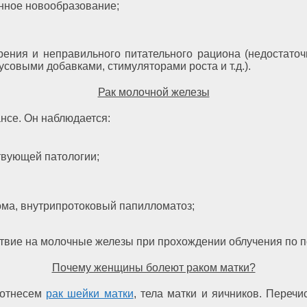
енное новообразование;
рения и неправильного питательного рациона (недостато
усовыми добавками, стимуляторами роста и т.д.).
Рак молочной железы
нсе. Он наблюдается:
твующей патологии;
ома, внутрипротоковый папилломатоз;
твие на молочные железы при прохождении облучения по п
Почему женщины болеют раком матки?
 отнесем
рак шейки матки
, тела матки и яичников. Переч