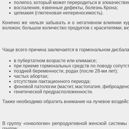
полипоз, который может переродиться в злокачеств
воспаления, язвенные дефекты, болезнь Крона;
целиакия (глютеновая непереносимость).
Конечно же нельзя забывать и о негативном влиянии ку
волокон; большое количество продуктов с красителями, вк
Чаще всего причина заключается в гормональном дисбала
в пубертатном возрасте или климаксе;
при приеме гормональных средств по поводу сопутс
поздней беременности, родах (после 28-ми лет);
частых абортах;
отсутствии лактационного периода;
фоновой патологии (мастит, мастопатия, фиброаден
генетической предрасположенности.
Также необходимо обратить внимание на лучевое воздейс
В группу «онкологии» репродуктивной женской системы
группе: