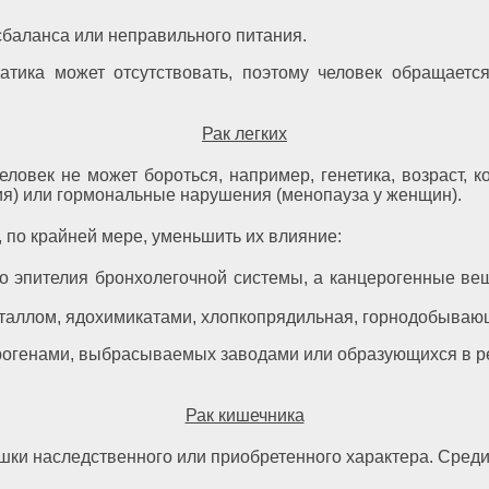
баланса или неправильного питания.
тика может отсутствовать, поэтому человек обращается
Рак легких
овек не может бороться, например, генетика, возраст, к
ия) или гормональные нарушения (менопауза у женщин).
 по крайней мере, уменьшить их влияние:
о эпителия бронхолегочной системы, а канцерогенные вещ
еталлом, ядохимикатами, хлопкопрядильная, горнодобываю
церогенами, выбрасываемых заводами или образующихся в р
Рак кишечника
ки наследственного или приобретенного характера. Среди