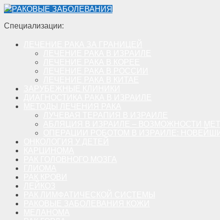
РАКОВЫЕ ЗАБОЛЕВАНИЯ
Специализации:
ЛЕЧЕНИЕ РАКА ЗА ГРАНИЦЕЙ
ЛЕЧЕНИЕ РАКА В ИЗРАИЛЕ
ЛЕЧЕНИЕ РАКА В КОРЕЕ
ЛЕЧЕНИЕ РАКА В РОССИИ
ЛЕЧЕНИЕ РАКА В КИТАЕ
ЗАРУБЕЖНЫЕ КЛИНИКИ
ДИАГНОСТИКА РАКА В ИЗРАИЛЕ
МЕТОДЫ ЛЕЧЕНИЯ РАКА
ЛУЧЕВАЯ ТЕРАПИЯ В ИЗРАИЛЕ
АБЛЯЦИЯ В ИЗРАИЛЕ – ВОЗМОЖНОСТИ МЕ
ОПЕРАЦИИ РОБОТОМ В ИЗРАИЛЕ: НОВЕЙШ
ОНКОЛОГИЯ У ДЕТЕЙ
КАРЦИНОМА
РАК ГОЛОВНОГО МОЗГА
ГЛИОМА
РАК КРОВИ
ЛЕЙКОЗ
РАК ЛИМФАТИЧЕСКОЙ СИСТЕМЫ
РАКОВЫЕ ЗАБОЛЕВАНИЯ КОЖИ
МЕЛАНОМА