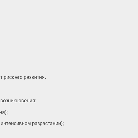
т риск его развития.
 возникновения:
ня);
 интенсивном разрастании);