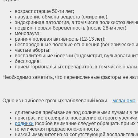
возраст старше 50-ти лет;
нарушение обмена веществ (ожирение);
эндокринная патология, в том числе поликистоз яичн
поздняя первая беременность (после 28-ми лет);
менопауза;
ранняя половая активность (12-13 лет);
беспорядочные половые отношения (венерические ин
частые аборты;
воспалительные болезни (эндометрит, вульвовагинит,
бесплодие;
прием гормональных препаратов, в том числе ораль
Необходимо заметить, что перечисленные факторы не яв
Одно из наиболее грозных заболеваний кожи –
меланома
длительное пребывание под солнечными лучами в пер
пристрастие к солярию, посещение которого увеличи
родинки
(особое внимание следует обращать при их 
генетическая предрасположенность;
низкий иммунитет из-за сопутствующей воспалитель