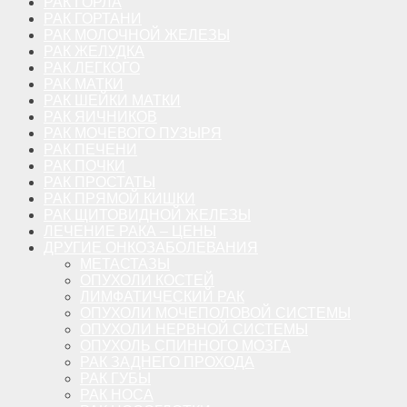
РАК ГОРЛА
РАК ГОРТАНИ
РАК МОЛОЧНОЙ ЖЕЛЕЗЫ
РАК ЖЕЛУДКА
РАК ЛЕГКОГО
РАК МАТКИ
РАК ШЕЙКИ МАТКИ
РАК ЯИЧНИКОВ
РАК МОЧЕВОГО ПУЗЫРЯ
РАК ПЕЧЕНИ
РАК ПОЧКИ
РАК ПРОСТАТЫ
РАК ПРЯМОЙ КИШКИ
РАК ЩИТОВИДНОЙ ЖЕЛЕЗЫ
ЛЕЧЕНИЕ РАКА – ЦЕНЫ
ДРУГИЕ ОНКОЗАБОЛЕВАНИЯ
МЕТАСТАЗЫ
ОПУХОЛИ КОСТЕЙ
ЛИМФАТИЧЕСКИЙ РАК
ОПУХОЛИ МОЧЕПОЛОВОЙ СИСТЕМЫ
ОПУХОЛИ НЕРВНОЙ СИСТЕМЫ
ОПУХОЛЬ СПИННОГО МОЗГА
РАК ЗАДНЕГО ПРОХОДА
РАК ГУБЫ
РАК НОСА