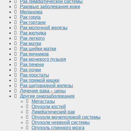
Рак лимфатической системы
Раковые заболевания кожи
Меланома
Рак горла
Рак гортани
Рак молочной железы
Рак желудка
Рак легкого
Рак матки
Рак шейки матки
Рак яичников
Рак мочевого пузыря
Рак печени
Рак почки
Рак простаты
Рак прямой кишки
Рак щитовидной железы
Лечение рака – цены
Другие онкозаболевания
Метастазы
Опухоли костей
Лимфатический рак
Опухоли мочеполовой системы
Опухоли нервной системы
Опухоль спинного мозга