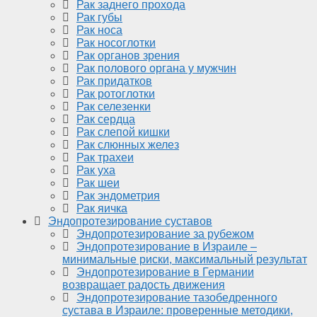
Рак заднего прохода
Рак губы
Рак носа
Рак носоглотки
Рак органов зрения
Рак полового органа у мужчин
Рак придатков
Рак ротоглотки
Рак селезенки
Рак сердца
Рак слепой кишки
Рак слюнных желез
Рак трахеи
Рак уха
Рак шеи
Рак эндометрия
Рак яичка
Эндопротезирование суставов
Эндопротезирование за рубежом
Эндопротезирование в Израиле –
минимальные риски, максимальный результат
Эндопротезирование в Германии
возвращает радость движения
Эндопротезирование тазобедренного
сустава в Израиле: проверенные методики,