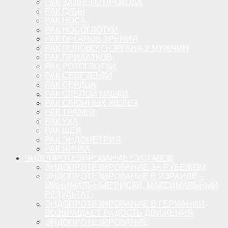
РАК ЗАДНЕГО ПРОХОДА
РАК ГУБЫ
РАК НОСА
РАК НОСОГЛОТКИ
РАК ОРГАНОВ ЗРЕНИЯ
РАК ПОЛОВОГО ОРГАНА У МУЖЧИН
РАК ПРИДАТКОВ
РАК РОТОГЛОТКИ
РАК СЕЛЕЗЕНКИ
РАК СЕРДЦА
РАК СЛЕПОЙ КИШКИ
РАК СЛЮННЫХ ЖЕЛЕЗ
РАК ТРАХЕИ
РАК УХА
РАК ШЕИ
РАК ЭНДОМЕТРИЯ
РАК ЯИЧКА
ЭНДОПРОТЕЗИРОВАНИЕ СУСТАВОВ
ЭНДОПРОТЕЗИРОВАНИЕ ЗА РУБЕЖОМ
ЭНДОПРОТЕЗИРОВАНИЕ В ИЗРАИЛЕ –
МИНИМАЛЬНЫЕ РИСКИ, МАКСИМАЛЬНЫЙ
РЕЗУЛЬТАТ
ЭНДОПРОТЕЗИРОВАНИЕ В ГЕРМАНИИ
ВОЗВРАЩАЕТ РАДОСТЬ ДВИЖЕНИЯ
ЭНДОПРОТЕЗИРОВАНИЕ