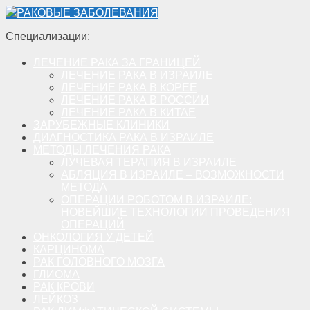
РАКОВЫЕ ЗАБОЛЕВАНИЯ
Специализации:
ЛЕЧЕНИЕ РАКА ЗА ГРАНИЦЕЙ
ЛЕЧЕНИЕ РАКА В ИЗРАИЛЕ
ЛЕЧЕНИЕ РАКА В КОРЕЕ
ЛЕЧЕНИЕ РАКА В РОССИИ
ЛЕЧЕНИЕ РАКА В КИТАЕ
ЗАРУБЕЖНЫЕ КЛИНИКИ
ДИАГНОСТИКА РАКА В ИЗРАИЛЕ
МЕТОДЫ ЛЕЧЕНИЯ РАКА
ЛУЧЕВАЯ ТЕРАПИЯ В ИЗРАИЛЕ
АБЛЯЦИЯ В ИЗРАИЛЕ – ВОЗМОЖНОСТИ
МЕТОДА
ОПЕРАЦИИ РОБОТОМ В ИЗРАИЛЕ:
НОВЕЙШИЕ ТЕХНОЛОГИИ ПРОВЕДЕНИЯ
ОПЕРАЦИЙ
ОНКОЛОГИЯ У ДЕТЕЙ
КАРЦИНОМА
РАК ГОЛОВНОГО МОЗГА
ГЛИОМА
РАК КРОВИ
ЛЕЙКОЗ