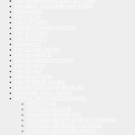
РАК ЛИМФАТИЧЕСКОЙ СИСТЕМЫ
РАКОВЫЕ ЗАБОЛЕВАНИЯ КОЖИ
МЕЛАНОМА
РАК ГОРЛА
РАК ГОРТАНИ
РАК МОЛОЧНОЙ ЖЕЛЕЗЫ
РАК ЖЕЛУДКА
РАК ЛЕГКОГО
РАК МАТКИ
РАК ШЕЙКИ МАТКИ
РАК ЯИЧНИКОВ
РАК МОЧЕВОГО ПУЗЫРЯ
РАК ПЕЧЕНИ
РАК ПОЧКИ
РАК ПРОСТАТЫ
РАК ПРЯМОЙ КИШКИ
РАК ЩИТОВИДНОЙ ЖЕЛЕЗЫ
ЛЕЧЕНИЕ РАКА – ЦЕНЫ
ДРУГИЕ ОНКОЗАБОЛЕВАНИЯ
МЕТАСТАЗЫ
ОПУХОЛИ КОСТЕЙ
ЛИМФАТИЧЕСКИЙ РАК
ОПУХОЛИ МОЧЕПОЛОВОЙ СИСТЕМЫ
ОПУХОЛИ НЕРВНОЙ СИСТЕМЫ
ОПУХОЛЬ СПИННОГО МОЗГА