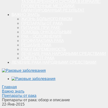
ТАЗОБЕДРЕННОГО СУСТАВА В ИЗРАИЛЕ:
ПРОВЕРЕННЫЕ МЕТОДИКИ,
ГАРАНТИРОВАННЫЙ РЕЗУЛЬТАТ
ВАЖНО ЗНАТЬ
ЖИЗНЬ БОЛЬНОГО РАКОМ
ПРЕПАРАТЫ ОТ РАКА
ПИТАНИЕ ПРИ РАКЕ
ПОМОЩЬ ОНКОБОЛЬНЫМ
РАК – ОСЛОЖНЕНИЯ
ПРОФИЛАКТИКА РАКА
РЕЦИДИВ РАКА
РАК И БЕРЕМЕННОСТЬ
ЛЕЧЕНИЕ РАКА НАРОДНЫМИ СРЕДСТВАМИ
СМЕРТЬ ОТ РАКА
ЛЕЧЕНИЕ РАКА НАРОДНЫМИ СРЕДСТВАМИ
Главная
Важно знать
Препараты от рака
Препараты от рака: обзор и описание
22-Янв-2015