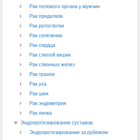
Рак полового органа у мужчин
Рак придатков
Рак ротоглотки
Рак селезенки
Рак сердца
Рак слепой кишки
Рак слюнных желез
Рак трахеи
Рак уха
Рак шеи
Рак эндометрия
Рак яичка
Эндопротезирование суставов
Эндопротезирование за рубежом