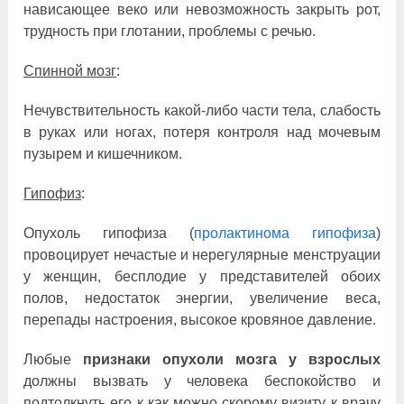
нависающее веко или невозможность закрыть рот,
трудность при глотании, проблемы с речью.
Спинной мозг
:
Нечувствительность какой-либо части тела, слабость
в руках или ногах, потеря контроля над мочевым
пузырем и кишечником.
Г
ипофиз
:
Опухоль гипофиза (
пролактинома гипофиза
)
провоцирует нечастые и нерегулярные менструации
у женщин, бесплодие у представителей обоих
полов, недостаток энергии, увеличение веса,
перепады настроения, высокое кровяное давление.
Любые
признаки опухоли мозга у взрослых
должны вызвать у человека беспокойство и
подтолкнуть его к как можно скорому визиту к врачу