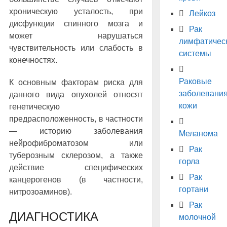
хроническую усталость, при
Лейкоз
дисфункции спинного мозга и
Рак
может нарушаться
лимфатичес
чувствительность или слабость в
системы
конечностях.
Раковые
К основным факторам риска для
заболевани
данного вида опухолей относят
кожи
генетическую
предрасположенность, в частности
— историю заболевания
Меланома
нейрофиброматозом или
Рак
туберозным склерозом, а также
горла
действие специфических
Рак
канцерогенов (в частности,
гортани
нитрозоаминов).
Рак
ДИАГНОСТИКА
молочной