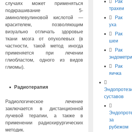
Рак
случаях может применяться
трахеи
подкрашивание 5-
аминолевулиновой кислотой —
Рак
красителем, позволяющим
уха
визуально отличать здоровые
Рак
ткани мозга от опухолевых (в
шеи
частности, такой метод иногда
Рак
применяется при лечении
эндометр
глиобластом, одного из видов
Рак
глиомы).
яичка
Радиотерапия
Эндопротез
суставов
Радиологическое лечение
заключается в дистанционной
Эндопрот
лучевой терапии, а также в
за
применении радиохирургических
рубежом
методик.