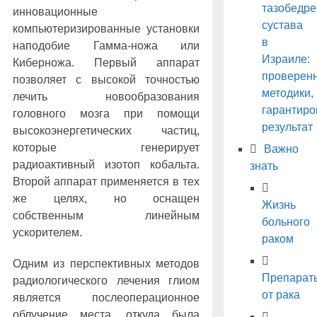
тазобедре
инновационные
сустава
компьютеризированные установки
в
наподобие Гамма-ножа или
Израиле:
Киберножа. Первый аппарат
проверен
позволяет с высокой точностью
методики,
лечить новообразования
гарантир
головного мозга при помощи
результат
высокоэнергетических частиц,
которые генерирует
Важно
радиоактивный изотоп кобальта.
знать
Второй аппарат применяется в тех
же целях, но оснащен
Жизнь
собственным линейным
больного
ускорителем.
раком
Одним из перспективных методов
Препарат
радиологического лечения глиом
от рака
является послеоперационное
облучение места, откуда была