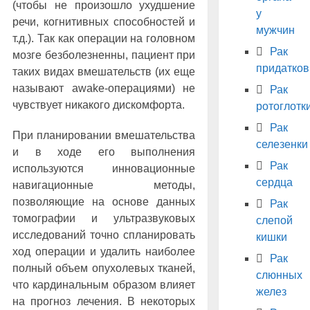
(чтобы не произошло ухудшение
у
речи, когнитивных способностей и
мужчин
т.д.). Так как операции на головном
Рак
мозге безболезненны, пациент при
придатков
таких видах вмешательств (их еще
называют awake-операциями) не
Рак
чувствует никакого дискомфорта.
ротоглотк
Рак
При планировании вмешательства
селезенки
и в ходе его выполнения
Рак
используются инновационные
сердца
навигационные методы,
позволяющие на основе данных
Рак
томографии и ультразвуковых
слепой
исследований точно спланировать
кишки
ход операции и удалить наиболее
Рак
полный объем опухолевых тканей,
слюнных
что кардинальным образом влияет
желез
на прогноз лечения. В некоторых