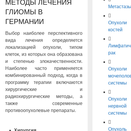
МЕТОДЫ ЛЕЧЕНИЯ
Метастаз
ГЛИОМЫ В
ГЕРМАНИИ
Опухоли
костей
Выбор наиболее перспективного
вида лечения определяется
Лимфатич
локализацией опухоли, типом
рак
клеток, из которых она образована
и степенью злокачественности.
Наиболее часто применяется
Опухоли
комбинированный подход, когда в
мочеполо
программу терапии включаются
системы
хирургические и
радиохирургические методы, а
Опухоли
также современные
нервной
противоопухолевые препараты.
системы
Опухоль
Хирургия