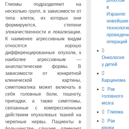
роботом
Глиомы подразделяют на
в
несколько групп, в зависимости от
Израиле:
типа клеток, из которых они
новейшие
формируются, степени
технологи
злокачественности и локализации.
проведен
К наименее агрессивным видам
операций
относятся хорошо
дифференцированные опухоли, к
Онкология
наиболее агрессивным —
у детей
анапластические формы. В
зависимости от конкретной
клинической картины,
Карцинома
симптоматика может включать в
Рак
себя головные боли, тошноту,
головного
припадки, а также симптомы,
мозга
связанные с компрессионным
Глиома
действием опухолевых тканей на
Рак
черепные нервы. Пациенты в
крови
большинстве случаев отмечают