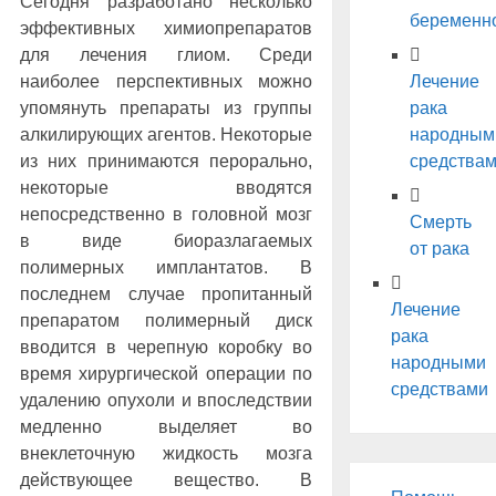
Сегодня разработано несколько
беременн
эффективных химиопрепаратов
для лечения глиом. Среди
наиболее перспективных можно
Лечение
упомянуть препараты из группы
рака
алкилирующих агентов. Некоторые
народным
из них принимаются перорально,
средства
некоторые вводятся
непосредственно в головной мозг
Смерть
в виде биоразлагаемых
от рака
полимерных имплантатов. В
последнем случае пропитанный
Лечение
препаратом полимерный диск
рака
вводится в черепную коробку во
народными
время хирургической операции по
средствами
удалению опухоли и впоследствии
медленно выделяет во
внеклеточную жидкость мозга
действующее вещество. В