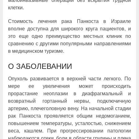
малоинвазивные операции без вскрытия грудной
клетки.
Стоимость лечения рака Панкоста в Израиле
вполне доступна для широкого круга пациентов, и
это еще одно преимущество местных клиник по
сравнению с другими популярными направлениями
в медицинском туризме.
О ЗАБОЛЕВАНИИ
Опухоль развивается в верхней части легкого. По
мере ее увеличения может происходить
прорастание неоплазии в диафрагмальный и
возвратный гортанный нервы, подключичную
артерию, плечеголовную вену. На начальной стадии
рак Панкоста проявляется общим недомоганием,
повышением температуры, усталостью, снижением
веса, кашлем. При прогрессировании патологии
наблюдаются отеки, боли в области грудины и плеча