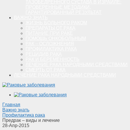
ТАЗОБЕДРЕННОГО СУСТАВА В ИЗРАИЛЕ:
ПРОВЕРЕННЫЕ МЕТОДИКИ,
ГАРАНТИРОВАННЫЙ РЕЗУЛЬТАТ
ВАЖНО ЗНАТЬ
ЖИЗНЬ БОЛЬНОГО РАКОМ
ПРЕПАРАТЫ ОТ РАКА
ПИТАНИЕ ПРИ РАКЕ
ПОМОЩЬ ОНКОБОЛЬНЫМ
РАК – ОСЛОЖНЕНИЯ
ПРОФИЛАКТИКА РАКА
РЕЦИДИВ РАКА
РАК И БЕРЕМЕННОСТЬ
ЛЕЧЕНИЕ РАКА НАРОДНЫМИ СРЕДСТВАМИ
СМЕРТЬ ОТ РАКА
ЛЕЧЕНИЕ РАКА НАРОДНЫМИ СРЕДСТВАМИ
Главная
Важно знать
Профилактика рака
Предрак – виды и лечение
28-Апр-2015