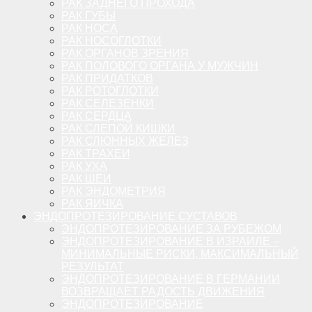
РАК ЗАДНЕГО ПРОХОДА
РАК ГУБЫ
РАК НОСА
РАК НОСОГЛОТКИ
РАК ОРГАНОВ ЗРЕНИЯ
РАК ПОЛОВОГО ОРГАНА У МУЖЧИН
РАК ПРИДАТКОВ
РАК РОТОГЛОТКИ
РАК СЕЛЕЗЕНКИ
РАК СЕРДЦА
РАК СЛЕПОЙ КИШКИ
РАК СЛЮННЫХ ЖЕЛЕЗ
РАК ТРАХЕИ
РАК УХА
РАК ШЕИ
РАК ЭНДОМЕТРИЯ
РАК ЯИЧКА
ЭНДОПРОТЕЗИРОВАНИЕ СУСТАВОВ
ЭНДОПРОТЕЗИРОВАНИЕ ЗА РУБЕЖОМ
ЭНДОПРОТЕЗИРОВАНИЕ В ИЗРАИЛЕ –
МИНИМАЛЬНЫЕ РИСКИ, МАКСИМАЛЬНЫЙ
РЕЗУЛЬТАТ
ЭНДОПРОТЕЗИРОВАНИЕ В ГЕРМАНИИ
ВОЗВРАЩАЕТ РАДОСТЬ ДВИЖЕНИЯ
ЭНДОПРОТЕЗИРОВАНИЕ