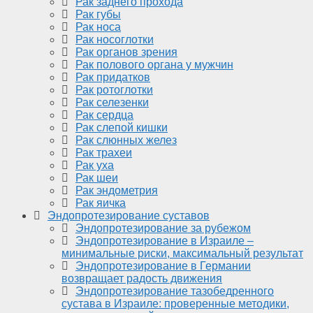
Рак заднего прохода
Рак губы
Рак носа
Рак носоглотки
Рак органов зрения
Рак полового органа у мужчин
Рак придатков
Рак ротоглотки
Рак селезенки
Рак сердца
Рак слепой кишки
Рак слюнных желез
Рак трахеи
Рак уха
Рак шеи
Рак эндометрия
Рак яичка
Эндопротезирование суставов
Эндопротезирование за рубежом
Эндопротезирование в Израиле –
минимальные риски, максимальный результат
Эндопротезирование в Германии
возвращает радость движения
Эндопротезирование тазобедренного
сустава в Израиле: проверенные методики,