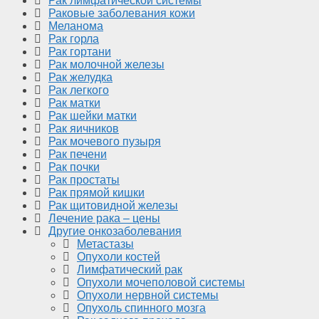
Рак лимфатической системы
Раковые заболевания кожи
Меланома
Рак горла
Рак гортани
Рак молочной железы
Рак желудка
Рак легкого
Рак матки
Рак шейки матки
Рак яичников
Рак мочевого пузыря
Рак печени
Рак почки
Рак простаты
Рак прямой кишки
Рак щитовидной железы
Лечение рака – цены
Другие онкозаболевания
Метастазы
Опухоли костей
Лимфатический рак
Опухоли мочеполовой системы
Опухоли нервной системы
Опухоль спинного мозга