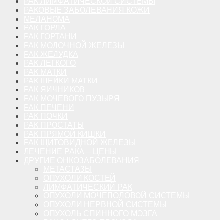
РАК ЛИМФАТИЧЕСКОЙ СИСТЕМЫ
РАКОВЫЕ ЗАБОЛЕВАНИЯ КОЖИ
МЕЛАНОМА
РАК ГОРЛА
РАК ГОРТАНИ
РАК МОЛОЧНОЙ ЖЕЛЕЗЫ
РАК ЖЕЛУДКА
РАК ЛЕГКОГО
РАК МАТКИ
РАК ШЕЙКИ МАТКИ
РАК ЯИЧНИКОВ
РАК МОЧЕВОГО ПУЗЫРЯ
РАК ПЕЧЕНИ
РАК ПОЧКИ
РАК ПРОСТАТЫ
РАК ПРЯМОЙ КИШКИ
РАК ЩИТОВИДНОЙ ЖЕЛЕЗЫ
ЛЕЧЕНИЕ РАКА – ЦЕНЫ
ДРУГИЕ ОНКОЗАБОЛЕВАНИЯ
МЕТАСТАЗЫ
ОПУХОЛИ КОСТЕЙ
ЛИМФАТИЧЕСКИЙ РАК
ОПУХОЛИ МОЧЕПОЛОВОЙ СИСТЕМЫ
ОПУХОЛИ НЕРВНОЙ СИСТЕМЫ
ОПУХОЛЬ СПИННОГО МОЗГА