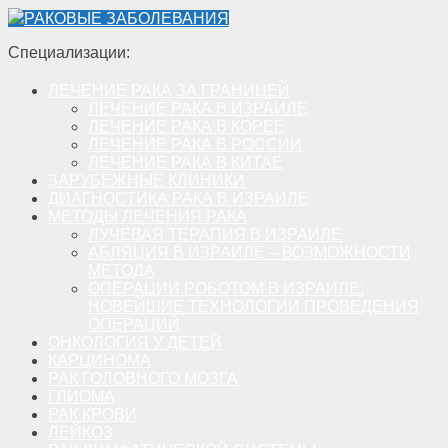
РАКОВЫЕ ЗАБОЛЕВАНИЯ
Специализации:
ЛЕЧЕНИЕ РАКА ЗА ГРАНИЦЕЙ
ЛЕЧЕНИЕ РАКА В ИЗРАИЛЕ
ЛЕЧЕНИЕ РАКА В КОРЕЕ
ЛЕЧЕНИЕ РАКА В РОССИИ
ЛЕЧЕНИЕ РАКА В КИТАЕ
ЗАРУБЕЖНЫЕ КЛИНИКИ
ДИАГНОСТИКА РАКА В ИЗРАИЛЕ
МЕТОДЫ ЛЕЧЕНИЯ РАКА
ЛУЧЕВАЯ ТЕРАПИЯ В ИЗРАИЛЕ
АБЛЯЦИЯ В ИЗРАИЛЕ – ВОЗМОЖНОСТИ
МЕТОДА
ОПЕРАЦИИ РОБОТОМ В ИЗРАИЛЕ:
НОВЕЙШИЕ ТЕХНОЛОГИИ ПРОВЕДЕНИЯ
ОПЕРАЦИЙ
ОНКОЛОГИЯ У ДЕТЕЙ
КАРЦИНОМА
РАК ГОЛОВНОГО МОЗГА
ГЛИОМА
РАК КРОВИ
ЛЕЙКОЗ