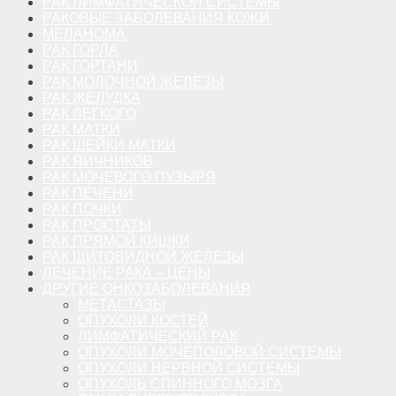
РАК ЛИМФАТИЧЕСКОЙ СИСТЕМЫ
РАКОВЫЕ ЗАБОЛЕВАНИЯ КОЖИ
МЕЛАНОМА
РАК ГОРЛА
РАК ГОРТАНИ
РАК МОЛОЧНОЙ ЖЕЛЕЗЫ
РАК ЖЕЛУДКА
РАК ЛЕГКОГО
РАК МАТКИ
РАК ШЕЙКИ МАТКИ
РАК ЯИЧНИКОВ
РАК МОЧЕВОГО ПУЗЫРЯ
РАК ПЕЧЕНИ
РАК ПОЧКИ
РАК ПРОСТАТЫ
РАК ПРЯМОЙ КИШКИ
РАК ЩИТОВИДНОЙ ЖЕЛЕЗЫ
ЛЕЧЕНИЕ РАКА – ЦЕНЫ
ДРУГИЕ ОНКОЗАБОЛЕВАНИЯ
МЕТАСТАЗЫ
ОПУХОЛИ КОСТЕЙ
ЛИМФАТИЧЕСКИЙ РАК
ОПУХОЛИ МОЧЕПОЛОВОЙ СИСТЕМЫ
ОПУХОЛИ НЕРВНОЙ СИСТЕМЫ
ОПУХОЛЬ СПИННОГО МОЗГА