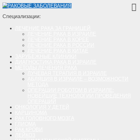
РАКОВЫЕ ЗАБОЛЕВАНИЯ
Специализации:
ЛЕЧЕНИЕ РАКА ЗА ГРАНИЦЕЙ
ЛЕЧЕНИЕ РАКА В ИЗРАИЛЕ
ЛЕЧЕНИЕ РАКА В КОРЕЕ
ЛЕЧЕНИЕ РАКА В РОССИИ
ЛЕЧЕНИЕ РАКА В КИТАЕ
ЗАРУБЕЖНЫЕ КЛИНИКИ
ДИАГНОСТИКА РАКА В ИЗРАИЛЕ
МЕТОДЫ ЛЕЧЕНИЯ РАКА
ЛУЧЕВАЯ ТЕРАПИЯ В ИЗРАИЛЕ
АБЛЯЦИЯ В ИЗРАИЛЕ – ВОЗМОЖНОСТИ
МЕТОДА
ОПЕРАЦИИ РОБОТОМ В ИЗРАИЛЕ:
НОВЕЙШИЕ ТЕХНОЛОГИИ ПРОВЕДЕНИЯ
ОПЕРАЦИЙ
ОНКОЛОГИЯ У ДЕТЕЙ
КАРЦИНОМА
РАК ГОЛОВНОГО МОЗГА
ГЛИОМА
РАК КРОВИ
ЛЕЙКОЗ