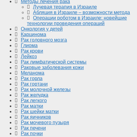
Методы лечения рака
Лучевая терапия в Израиле
Абляция в Израиле – возможности метода
Операции роботом в Израиле: новейшие
технологии проведения операций
Онкология у детей
Карцинома
Рак головного мозга
Глиома
Рак крови
Лейкоз
Рак лимфатической системы
Раковые заболевания кожи
Меланома
Рак горла
Рак гортани
Рак молочной железы
Рак желудка
Рак легкого
Рак матки
Рак шейки матки
Рак яичников
Рак мочевого пузыря
Рак печени
Рак почки