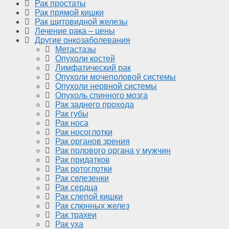
Рак простаты
Рак прямой кишки
Рак щитовидной железы
Лечение рака – цены
Другие онкозаболевания
Метастазы
Опухоли костей
Лимфатический рак
Опухоли мочеполовой системы
Опухоли нервной системы
Опухоль спинного мозга
Рак заднего прохода
Рак губы
Рак носа
Рак носоглотки
Рак органов зрения
Рак полового органа у мужчин
Рак придатков
Рак ротоглотки
Рак селезенки
Рак сердца
Рак слепой кишки
Рак слюнных желез
Рак трахеи
Рак уха