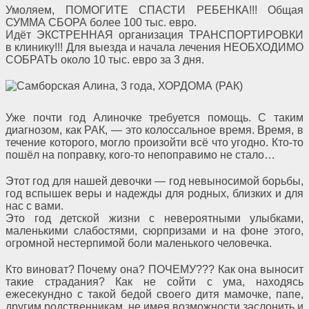
Умоляем, ПОМОГИТЕ СПАСТИ РЕБЕНКА!!! Общая
СУММА СБОРА более 100 тыс. евро.
Идёт ЭКСТРЕННАЯ организация ТРАНСПОРТИРОВКИ
в клинику!!! Для выезда и начала лечения НЕОБХОДИМО
СОБРАТЬ около 10 тыс. евро за 3 дня.
Уже почти год Алиночке требуется помощь. С таким
диагнозом, как РАК, — это колоссальное время. Время, в
течение которого, могло произойти всё что угодно. Кто-то
пошёл на поправку, кого-то непоправимо не стало…
Этот год для нашей девочки — год невыносимой борьбы,
год вспышек веры и надежды для родных, близких и для
нас с вами.
Это год детской жизни с невероятными улыбками,
маленькими слабостями, сюрпризами и на фоне этого,
огромной нестерпимой боли маленького человечка.
Кто виноват? Почему она? ПОЧЕМУ??? Как она выносит
такие страдания? Как не сойти с ума, находясь
ежесекундно с такой бедой своего дитя мамочке, папе,
другим родственникам, не имея возможности заслонить и