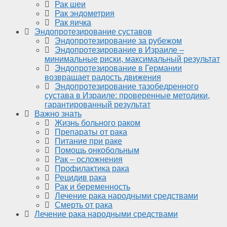
Рак шеи
Рак эндометрия
Рак яичка
Эндопротезирование суставов
Эндопротезирование за рубежом
Эндопротезирование в Израиле –
минимальные риски, максимальный результат
Эндопротезирование в Германии
возвращает радость движения
Эндопротезирование тазобедренного
сустава в Израиле: проверенные методики,
гарантированный результат
Важно знать
Жизнь больного раком
Препараты от рака
Питание при раке
Помощь онкобольным
Рак – осложнения
Профилактика рака
Рецидив рака
Рак и беременность
Лечение рака народными средствами
Смерть от рака
Лечение рака народными средствами