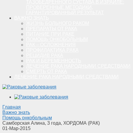
ТАЗОБЕДРЕННОГО СУСТАВА В ИЗРАИЛЕ:
ПРОВЕРЕННЫЕ МЕТОДИКИ,
ГАРАНТИРОВАННЫЙ РЕЗУЛЬТАТ
ВАЖНО ЗНАТЬ
ЖИЗНЬ БОЛЬНОГО РАКОМ
ПРЕПАРАТЫ ОТ РАКА
ПИТАНИЕ ПРИ РАКЕ
ПОМОЩЬ ОНКОБОЛЬНЫМ
РАК – ОСЛОЖНЕНИЯ
ПРОФИЛАКТИКА РАКА
РЕЦИДИВ РАКА
РАК И БЕРЕМЕННОСТЬ
ЛЕЧЕНИЕ РАКА НАРОДНЫМИ СРЕДСТВАМИ
СМЕРТЬ ОТ РАКА
ЛЕЧЕНИЕ РАКА НАРОДНЫМИ СРЕДСТВАМИ
Главная
Важно знать
Помощь онкобольным
Самборская Алина, 3 года, ХОРДОМА (РАК)
01-Мар-2015