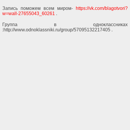
Запись поможем всем миром-
https://vk.com/blagotvori?
w=wall-27655043_60261
.
Группа в одноклассниках
:http://www.odnoklassniki.ru/group/57095132217405 .