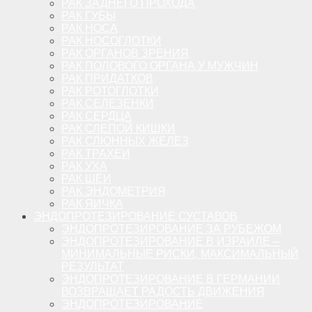
РАК ЗАДНЕГО ПРОХОДА
РАК ГУБЫ
РАК НОСА
РАК НОСОГЛОТКИ
РАК ОРГАНОВ ЗРЕНИЯ
РАК ПОЛОВОГО ОРГАНА У МУЖЧИН
РАК ПРИДАТКОВ
РАК РОТОГЛОТКИ
РАК СЕЛЕЗЕНКИ
РАК СЕРДЦА
РАК СЛЕПОЙ КИШКИ
РАК СЛЮННЫХ ЖЕЛЕЗ
РАК ТРАХЕИ
РАК УХА
РАК ШЕИ
РАК ЭНДОМЕТРИЯ
РАК ЯИЧКА
ЭНДОПРОТЕЗИРОВАНИЕ СУСТАВОВ
ЭНДОПРОТЕЗИРОВАНИЕ ЗА РУБЕЖОМ
ЭНДОПРОТЕЗИРОВАНИЕ В ИЗРАИЛЕ –
МИНИМАЛЬНЫЕ РИСКИ, МАКСИМАЛЬНЫЙ
РЕЗУЛЬТАТ
ЭНДОПРОТЕЗИРОВАНИЕ В ГЕРМАНИИ
ВОЗВРАЩАЕТ РАДОСТЬ ДВИЖЕНИЯ
ЭНДОПРОТЕЗИРОВАНИЕ