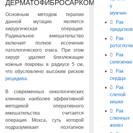
ДЕРМАТОФИБРОСАРКОМЫ
у
мужчин
Основным методом терапии
данной мутации является
Рак
хирургическая операция.
придатков
Радикальное вмешательство
Рак
включает полное иссечение
ротоглотк
патологического очага. При этом
Рак
хирург удаляет близлежащие
селезенки
кожные покровы в радиусе 5 см,
Рак
что обусловлено высоким риском
сердца
рецидива
.
Рак
В современных онкологических
слепой
клиниках наиболее эффективной
кишки
методикой оперативного
Рак
вмешательства считается
слюнных
операция Мохса, суть которой
желез
подразумевает поэтапное