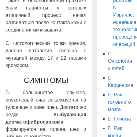
роботом
Также, в онкологической практике
в
были пациенты у которых
Израиле:
атипичный процесс начал
новейшие
развиваться после контакта кожи с
технологи
соединениями мышьяка.
проведен
С гистологической точки зрения,
операций
данная патология связана с
мутацией между 17 и 22 парами
Онкология
хромосом.
у детей
СИМПТОМЫ
Карцинома
В большинстве случаев,
Рак
опухолевый очаг локализуется на
головного
туловище и зоне плеч. Достаточно
мозга
редко
выбухающая
Глиома
дерматофибросаркома
Рак
формируется на голове, шеи и
крови
нижних конечностях.