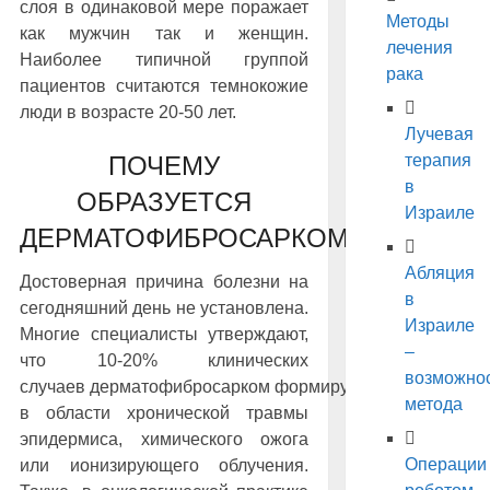
слоя в одинаковой мере поражает
Методы
как мужчин так и женщин.
лечения
Наиболее типичной группой
рака
пациентов считаются темнокожие
люди в возрасте 20-50 лет.
Лучевая
ПОЧЕМУ
терапия
в
ОБРАЗУЕТСЯ
Израиле
ДЕРМАТОФИБРОСАРКОМА?
Абляция
Достоверная причина болезни на
в
сегодняшний день не установлена.
Израиле
Многие специалисты утверждают,
–
что 10-20% клинических
возможно
случаев дерматофибросарком
формируются
метода
в области хронической травмы
эпидермиса, химического ожога
Операции
или ионизирующего облучения.