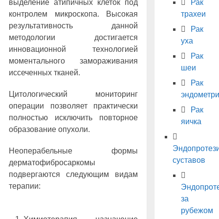
выделение атипичных клеток под
Рак
контролем микроскопа. Высокая
трахеи
результативность данной
Рак
методологии достигается
уха
инновационной технологией
Рак
моментального замораживания
шеи
иссеченных тканей.
Рак
Цитологический мониторинг
эндометр
операции позволяет практически
Рак
полностью исключить повторное
яичка
образование опухоли.
Эндопротез
Неоперабельные формы
суставов
дерматофибросаркомы
подвергаются следующим видам
терапии:
Эндопрот
за
рубежом