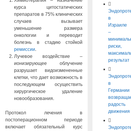
Химиотерапия – назначение
курса цитостатических
Эндопрот
препаратов в 75% клинических
в
случаев вызывает
Израиле
уменьшение размера
–
онкологии и переводит
минималь
болезнь в стадию стойкой
риски,
ремиссии
.
максимал
Лучевое воздействие –
результат
ионизирующее облучение
разрушает видоизмененные
Эндопрот
клетки, что дает возможность в
в
последующем осуществить
Германии
хирургическое удаление
возвраща
новообразования.
радость
движения
Протокол лечения в
постоперационном периоде
включает обязательный курс
Эндопрот