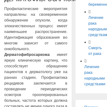
беременн
Профилактические мероприятия
направлены на своевременное
Лечение
обнаружение опухоли, когда
рака
злокачественных процесс имеет
народным
наименьшее распространение.
средства
Идентификация образования во
многом зависит от самого
Смерть
онкобольного.
от рака
Дерматофибросаркома
имеет
яркую клиническую картину, что
способствует обращению
Лечение
пациентов к дерматологу уже на
рака
ранних стадиях. Профилактика
народными
рецидивов заключается в
средствами
проведении периодических
осмотров прооперированных
больных, частота которых должна
составлять не менее одного раза в