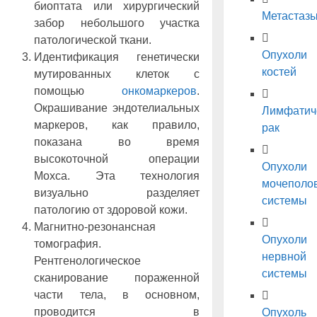
биоптата или хирургический
Метастаз
забор небольшого участка
патологической ткани.
Опухоли
Идентификация генетически
костей
мутированных клеток с
помощью
онкомаркеров
.
Окрашивание эндотелиальных
Лимфатич
маркеров, как правило,
рак
показана во время
высокоточной операции
Опухоли
Мохса. Эта технология
мочеполо
визуально разделяет
системы
патологию от здоровой кожи.
Магнитно-резонансная
Опухоли
томография.
нервной
Рентгенологическое
системы
сканирование пораженной
части тела, в основном,
проводится в
Опухоль