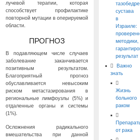
лучевой терапии, которая
тазобедре
способствует профилактике
сустава
повторной мутации в оперируемой
в
области.
Израиле:
проверен
ПРОГНОЗ
методики,
гарантир
В подавляющем числе случаев
результат
заболевание заканчивается
Важно
позитивным результатом.
знать
Благоприятный прогноз
обуславливается невысоким
Жизнь
риском метастазирования в
больного
региональные лимфоузлы (5%) и
раком
отдаленные органы и системы
(1%).
Препарат
Осложнения радикального
от рака
вмешательства при данной