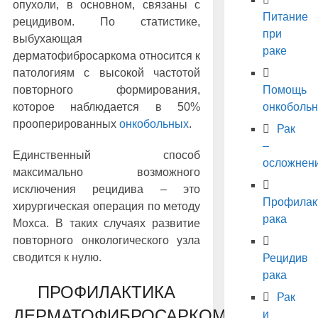
опухоли, в основном, связаны с
Питание
рецидивом. По статистике,
при
выбухающая
раке
дерматофибросаркома относится к
патологиям с высокой частотой
повторного формирования,
Помощь
которое наблюдается в 50%
онкоболь
прооперированных
онкобольных
.
Рак
–
Единственный способ
осложнен
максимально возможного
исключения рецидива – это
Профилак
хирургическая операция по методу
рака
Мохса. В таких случаях развитие
повторного онкологического узла
сводится к нулю.
Рецидив
рака
ПРОФИЛАКТИКА
Рак
ДЕРМАТОФИБРОСАРКОМЫ
и