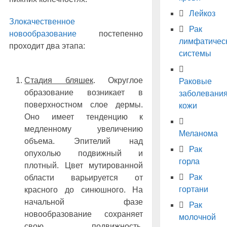
Лейкоз
Злокачественное
Рак
новообразование
постепенно
лимфатичес
проходит два этапа:
системы
Стадия бляшек
. Округлое
Раковые
образование возникает в
заболевани
поверхностном слое дермы.
кожи
Оно имеет тенденцию к
медленному увеличению
Меланома
объема. Эпителий над
Рак
опухолью подвижный и
горла
плотный. Цвет мутированной
Рак
области варьируется от
гортани
красного до синюшного. На
начальной фазе
Рак
новообразование сохраняет
молочной
свою подвижность.