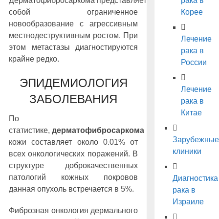
Дерматофибросаркома
представляет
рака в
собой ограниченное
Корее
новообразование с агрессивным
местнодеструктивным ростом. При
Лечение
этом метастазы диагностируются
рака в
крайне редко.
России
ЭПИДЕМИОЛОГИЯ
Лечение
ЗАБОЛЕВАНИЯ
рака в
Китае
По
статистике,
дерматофибросаркома
Зарубежные
кожи составляет около 0.01% от
клиники
всех онкологических поражений. В
структуре доброкачественных
патологий кожных покровов
Диагностика
данная опухоль встречается в 5%.
рака в
Израиле
Фиброзная онкология дермального