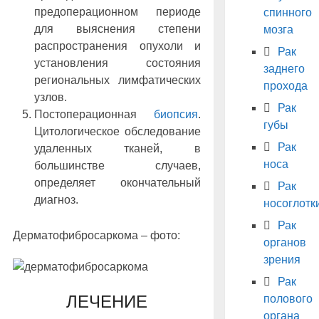
предоперационном периоде
спинного
для выяснения степени
мозга
распространения опухоли и
Рак
установления состояния
заднего
региональных лимфатических
прохода
узлов.
Рак
Постоперационная
биопсия
.
губы
Цитологическое обследование
Рак
удаленных тканей, в
носа
большинстве случаев,
определяет окончательный
Рак
диагноз.
носоглотк
Рак
Дерматофибросаркома – фото:
органов
зрения
Рак
ЛЕЧЕНИЕ
полового
органа