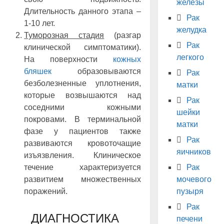
железы
Длительность данного этапа –
Рак
1-10 лет.
желудка
Туморозная стадия
(разгар
Рак
клинической симптоматики).
легкого
На поверхности
кожных
бляшек
образовываются
Рак
безболезненные уплотнения,
матки
которые возвышаются над
Рак
соседними кожными
шейки
покровами. В терминальной
матки
фазе у пациентов также
Рак
развиваются кровоточащие
яичников
изъязвления. Клиническое
течение характеризуется
Рак
развитием множественных
мочевого
поражений.
пузыря
Рак
ДИАГНОСТИКА
печени