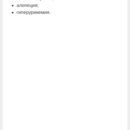
алопеция;
гиперурикемия.