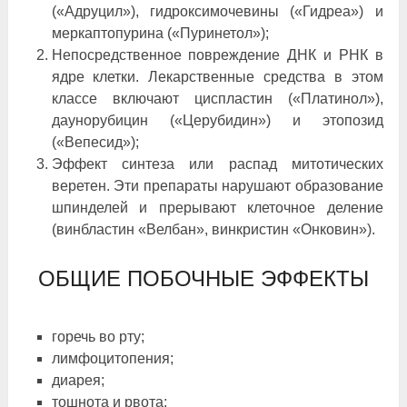
(«Адруцил»), гидроксимочевины («Гидреа») и
меркаптопурина («Пуринетол»);
Непосредственное повреждение ДНК и РНК в
ядре клетки. Лекарственные средства в этом
классе включают циспластин («Платинол»),
даунорубицин («Церубидин») и этопозид
(«Вепесид»);
Эффект синтеза или распад митотических
веретен. Эти препараты нарушают образование
шпинделей и прерывают клеточное деление
(винбластин «Велбан», винкристин «Онковин»).
ОБЩИЕ ПОБОЧНЫЕ ЭФФЕКТЫ
горечь во рту;
лимфоцитопения;
диарея;
тошнота и рвота;