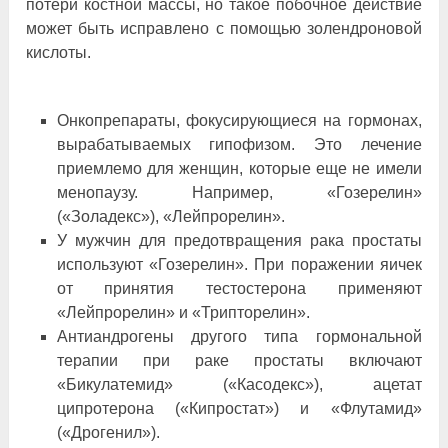
потери костной массы, но такое побочное действие
может быть исправлено с помощью золендроновой
кислоты.
Онкопрепараты, фокусирующиеся на гормонах,
вырабатываемых гипофизом. Это лечение
приемлемо для женщин, которые еще не имели
менопаузу. Например, «Гозерелин»
(«Золадекс»), «Лейпрорелин».
У мужчин для предотвращения рака простаты
используют «Гозерелин». При поражении яичек
от принятия тестостерона применяют
«Лейпрорелин» и «Трипторелин».
Антиандрогены другого типа гормональной
терапии при раке простаты включают
«Бикулатемид» («Касодекс»), ацетат
ципротерона («Кипростат») и «Флутамид»
(«Дрогенил»).