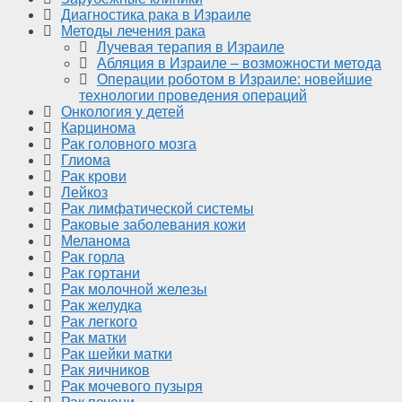
Диагностика рака в Израиле
Методы лечения рака
Лучевая терапия в Израиле
Абляция в Израиле – возможности метода
Операции роботом в Израиле: новейшие
технологии проведения операций
Онкология у детей
Карцинома
Рак головного мозга
Глиома
Рак крови
Лейкоз
Рак лимфатической системы
Раковые заболевания кожи
Меланома
Рак горла
Рак гортани
Рак молочной железы
Рак желудка
Рак легкого
Рак матки
Рак шейки матки
Рак яичников
Рак мочевого пузыря