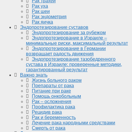
Рак трахеи
Рак уха
Рак шеи
Рак эндометрия
Рак яичка
Эндопротезирование суставов
Эндопротезирование за рубежом
Эндопротезирование в Израиле –
минимальные риски, максимальный результат
Эндопротезирование в Германии
возвращает радость движения
Эндопротезирование тазобедренного
сустава в Израиле: проверенные методики,
гарантированный результат
Важно знать
Жизнь больного раком
Препараты от рака
Питание при раке
Помощь онкобольным
Рак – осложнения
Профилактика рака
Рецидив рака
Рак и беременность
Лечение рака народными средствами
Смерть от рака