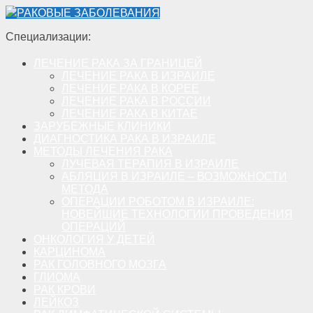
РАКОВЫЕ ЗАБОЛЕВАНИЯ
Специализации:
ЛЕЧЕНИЕ РАКА ЗА ГРАНИЦЕЙ
ЛЕЧЕНИЕ РАКА В ИЗРАИЛЕ
ЛЕЧЕНИЕ РАКА В КОРЕЕ
ЛЕЧЕНИЕ РАКА В РОССИИ
ЛЕЧЕНИЕ РАКА В КИТАЕ
ЗАРУБЕЖНЫЕ КЛИНИКИ
ДИАГНОСТИКА РАКА В ИЗРАИЛЕ
МЕТОДЫ ЛЕЧЕНИЯ РАКА
ЛУЧЕВАЯ ТЕРАПИЯ В ИЗРАИЛЕ
АБЛЯЦИЯ В ИЗРАИЛЕ – ВОЗМОЖНОСТИ
МЕТОДА
ОПЕРАЦИИ РОБОТОМ В ИЗРАИЛЕ:
НОВЕЙШИЕ ТЕХНОЛОГИИ ПРОВЕДЕНИЯ
ОПЕРАЦИЙ
ОНКОЛОГИЯ У ДЕТЕЙ
КАРЦИНОМА
РАК ГОЛОВНОГО МОЗГА
ГЛИОМА
РАК КРОВИ
ЛЕЙКОЗ