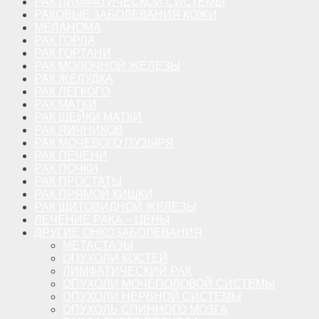
РАК ЛИМФАТИЧЕСКОЙ СИСТЕМЫ
РАКОВЫЕ ЗАБОЛЕВАНИЯ КОЖИ
МЕЛАНОМА
РАК ГОРЛА
РАК ГОРТАНИ
РАК МОЛОЧНОЙ ЖЕЛЕЗЫ
РАК ЖЕЛУДКА
РАК ЛЕГКОГО
РАК МАТКИ
РАК ШЕЙКИ МАТКИ
РАК ЯИЧНИКОВ
РАК МОЧЕВОГО ПУЗЫРЯ
РАК ПЕЧЕНИ
РАК ПОЧКИ
РАК ПРОСТАТЫ
РАК ПРЯМОЙ КИШКИ
РАК ЩИТОВИДНОЙ ЖЕЛЕЗЫ
ЛЕЧЕНИЕ РАКА – ЦЕНЫ
ДРУГИЕ ОНКОЗАБОЛЕВАНИЯ
МЕТАСТАЗЫ
ОПУХОЛИ КОСТЕЙ
ЛИМФАТИЧЕСКИЙ РАК
ОПУХОЛИ МОЧЕПОЛОВОЙ СИСТЕМЫ
ОПУХОЛИ НЕРВНОЙ СИСТЕМЫ
ОПУХОЛЬ СПИННОГО МОЗГА