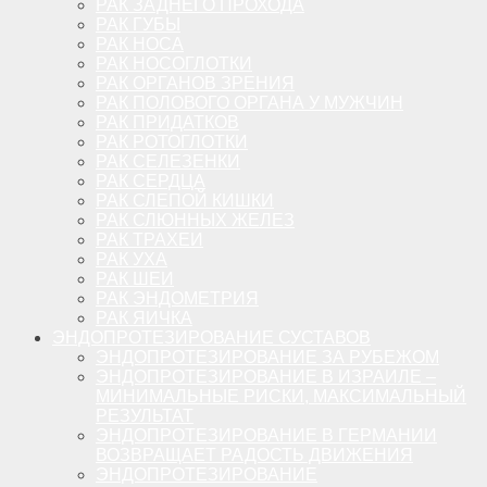
РАК ЗАДНЕГО ПРОХОДА
РАК ГУБЫ
РАК НОСА
РАК НОСОГЛОТКИ
РАК ОРГАНОВ ЗРЕНИЯ
РАК ПОЛОВОГО ОРГАНА У МУЖЧИН
РАК ПРИДАТКОВ
РАК РОТОГЛОТКИ
РАК СЕЛЕЗЕНКИ
РАК СЕРДЦА
РАК СЛЕПОЙ КИШКИ
РАК СЛЮННЫХ ЖЕЛЕЗ
РАК ТРАХЕИ
РАК УХА
РАК ШЕИ
РАК ЭНДОМЕТРИЯ
РАК ЯИЧКА
ЭНДОПРОТЕЗИРОВАНИЕ СУСТАВОВ
ЭНДОПРОТЕЗИРОВАНИЕ ЗА РУБЕЖОМ
ЭНДОПРОТЕЗИРОВАНИЕ В ИЗРАИЛЕ –
МИНИМАЛЬНЫЕ РИСКИ, МАКСИМАЛЬНЫЙ
РЕЗУЛЬТАТ
ЭНДОПРОТЕЗИРОВАНИЕ В ГЕРМАНИИ
ВОЗВРАЩАЕТ РАДОСТЬ ДВИЖЕНИЯ
ЭНДОПРОТЕЗИРОВАНИЕ