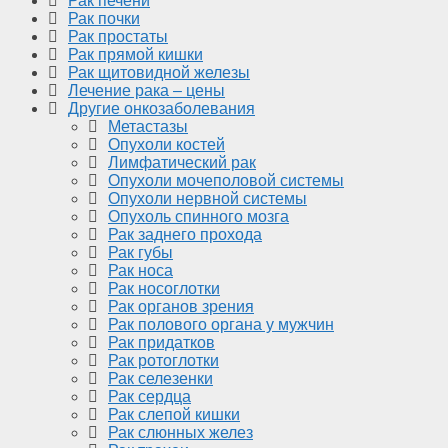
Рак печени
Рак почки
Рак простаты
Рак прямой кишки
Рак щитовидной железы
Лечение рака – цены
Другие онкозаболевания
Метастазы
Опухоли костей
Лимфатический рак
Опухоли мочеполовой системы
Опухоли нервной системы
Опухоль спинного мозга
Рак заднего прохода
Рак губы
Рак носа
Рак носоглотки
Рак органов зрения
Рак полового органа у мужчин
Рак придатков
Рак ротоглотки
Рак селезенки
Рак сердца
Рак слепой кишки
Рак слюнных желез