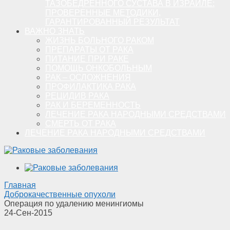
ТАЗОБЕДРЕННОГО СУСТАВА В ИЗРАИЛЕ:
ПРОВЕРЕННЫЕ МЕТОДИКИ,
ГАРАНТИРОВАННЫЙ РЕЗУЛЬТАТ
ВАЖНО ЗНАТЬ
ЖИЗНЬ БОЛЬНОГО РАКОМ
ПРЕПАРАТЫ ОТ РАКА
ПИТАНИЕ ПРИ РАКЕ
ПОМОЩЬ ОНКОБОЛЬНЫМ
РАК – ОСЛОЖНЕНИЯ
ПРОФИЛАКТИКА РАКА
РЕЦИДИВ РАКА
РАК И БЕРЕМЕННОСТЬ
ЛЕЧЕНИЕ РАКА НАРОДНЫМИ СРЕДСТВАМИ
СМЕРТЬ ОТ РАКА
ЛЕЧЕНИЕ РАКА НАРОДНЫМИ СРЕДСТВАМИ
Главная
Доброкачественные опухоли
Операция по удалению менингиомы
24-Сен-2015