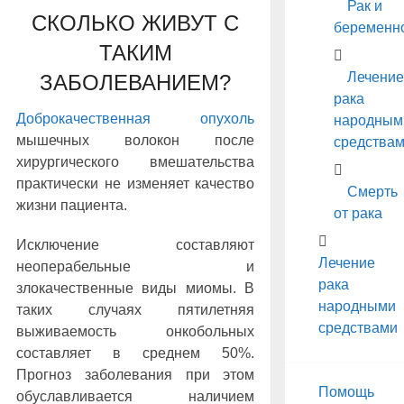
Рак и
СКОЛЬКО ЖИВУТ С
беременн
ТАКИМ
Лечение
ЗАБОЛЕВАНИЕМ?
рака
Доброкачественная опухоль
народным
мышечных волокон после
средства
хирургического вмешательства
практически не изменяет качество
Смерть
жизни пациента.
от рака
Исключение составляют
Лечение
неоперабельные и
рака
злокачественные виды миомы. В
народными
таких случаях пятилетняя
средствами
выживаемость онкобольных
составляет в среднем 50%.
Прогноз заболевания при этом
Помощь
обуславливается наличием