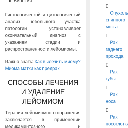
Биопсия:
Опухоль
Гистологической и цитологический
спинного
анализ небольшого участка
мозга
патологии устанавливает
окончательный диагноз с
указанием стадии и
Рак
распространенности лейомиомы.
заднего
прохода
Важно знать:
Как вылечить миому?
Миома матки как предрак
Рак
губы
СПОСОБЫ ЛЕЧЕНИЯ
И УДАЛЕНИЕ
Рак
ЛЕЙОМИОМ
носа
Терапия лейомиомного поражения
Рак
заключается в применении
носоглотк
медикаментозного и