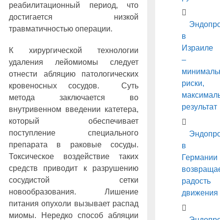
реабилитационный период, что
достигается низкой
Эндопро
травматичностью операции.
в
Израиле
К хирургической технологии
–
удаления лейомиомы следует
минималь
отнести абляцию патологических
риски,
кровеносных сосудов. Суть
максимал
метода заключается во
результат
внутривенном введении катетера,
который обеспечивает
поступление специального
Эндопро
препарата в раковые сосуды.
в
Токсическое воздействие таких
Германии
средств приводит к разрушению
возвраща
сосудистой сетки
радость
новообразования. Лишение
движения
питания опухоли вызывает распад
миомы. Нередко способ абляции
Эндопро