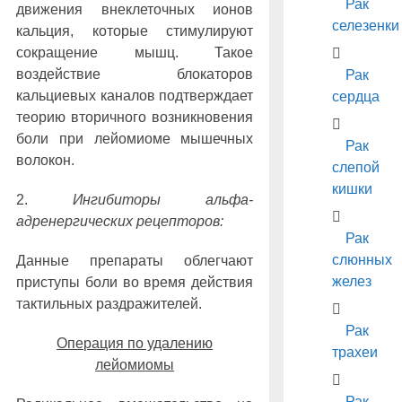
Рак
движения внеклеточных ионов
селезенки
кальция, которые стимулируют
сокращение мышц. Такое
воздействие блокаторов
Рак
кальциевых каналов подтверждает
сердца
теорию вторичного возникновения
боли при лейомиоме мышечных
Рак
волокон.
слепой
кишки
2.
Ингибиторы альфа-
адренергических рецепторов:
Рак
слюнных
Данные препараты облегчают
желез
приступы боли во время действия
тактильных раздражителей.
Рак
Операция по удалению
трахеи
лейомиомы
Рак