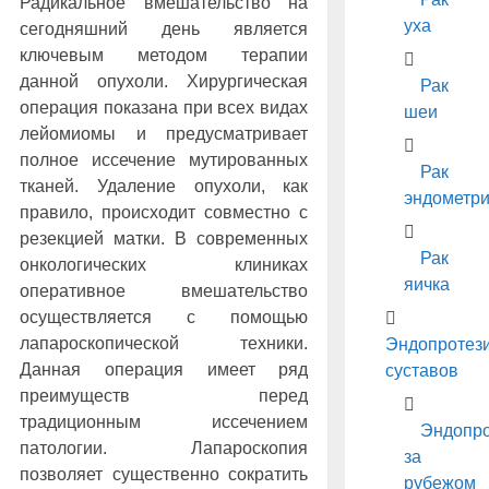
Радикальное вмешательство на
уха
сегодняшний день является
ключевым методом терапии
данной опухоли. Хирургическая
Рак
операция показана при всех видах
шеи
лейомиомы и предусматривает
полное иссечение мутированных
Рак
тканей. Удаление опухоли, как
эндометр
правило, происходит совместно с
резекцией матки. В современных
Рак
онкологических клиниках
яичка
оперативное вмешательство
осуществляется с помощью
лапароскопической техники.
Эндопротез
Данная операция имеет ряд
суставов
преимуществ перед
традиционным иссечением
Эндопро
патологии. Лапароскопия
за
позволяет существенно сократить
рубежом