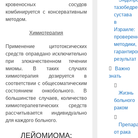
кровеносных сосудов
тазобедре
комбинируется с консервативным
сустава
методом.
в
Израиле:
Химиотерапия
проверен
методики,
Применение цитотоксических
гарантир
средств оправдано исключительно
результат
при злокачественном течении
Важно
миомы. В таких случаях
знать
химиотерапия дозируется в
соответствии с общесоматическим
состоянием онкобольного. В
Жизнь
большинстве случаев, количество
больного
химиотерапевтических средств
раком
рассчитывается индивидуально
для каждого больного.
Препар
от рака
ЛЕЙОМИОМА: