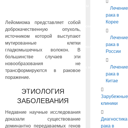
Лейкоз
Рак лимфатической системы
Лечение
рака в
Корее
Лейомиома представляет собой
Раковые заболевания кожи
Меланома
доброкачественную опухоль,
источником которой выступают
Лечение
мутированные клетки
рака в
Рак горла
Рак гортани
Рак молочной железы
гладкомышечных волокон. В
России
большинстве случаев эти
новообразования не
Лечение
Рак желудка
Рак легкого
Рак матки
трансформируются в раковое
рака в
поражение.
Китае
Рак шейки матки
Рак яичников
ЭТИОЛОГИЯ
Зарубежные
ЗАБОЛЕВАНИЯ
клиники
Рак мочевого пузыря
Рак печени
Рак почки
Недавние научные исследования
доказали существование
Диагностика
доминантно передаваемых генов
рака в