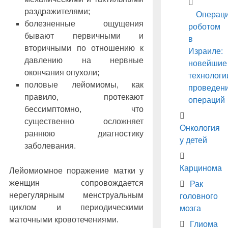
раздражителями;
Операц
болезненные ощущения
роботом
бывают первичными и
в
вторичными по отношению к
Израиле:
давлению на нервные
новейшие
окончания опухоли;
технологи
половые лейомиомы, как
проведен
правило, протекают
операций
бессимптомно, что
существенно осложняет
Онкология
раннюю диагностику
у детей
заболевания.
Карцинома
Лейомиомное поражение матки у
женщин сопровождается
Рак
нерегулярным менструальным
головного
циклом и периодическими
мозга
маточными кровотечениями.
Глиома