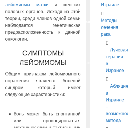
Рак простаты
Рак прямой кишки
лейомиомы матки
и женских
Израиле
половых органов. Исходя из этой
теории, среди членов одной семьи
Методы
Рак щитовидной железы
Лечение рака – цены
наблюдается генетическая
лечения
предрасположенность к данной
рака
онкологии.
Другие онкозаболевания
Лучевая
СИМПТОМЫ
терапия
ЛЕЙОМИОМЫ
Эндопротезирование суставов
Важно знать
в
Израиле
Общим признаком лейомиомного
поражения является болевой
Лечение рака народными средствами
Абляци
синдром, который имеет
в
следующие характеристики:
Израиле
–
возможно
боль может быть спонтанной
метода
или провоцироваться
механическими и тактильными