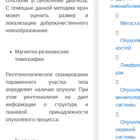
способом установления диагноза.
онкозаболе
С помощью данной методики врач
может оценить размер и
локализацию доброкачественного
Метаста
новообразования.
Опухол
костей
Магнитно-резонансная
томография:
Лимфат
рак
Рентгенологическое сканирование
пораженного участка тела
определяет наличие опухоли. При
Опухол
этом рентгенология не дает
мочеполо
информации о структуре и
системы
тканевой принадлежности
опухолевого процесса.
Опухол
нервной
системы