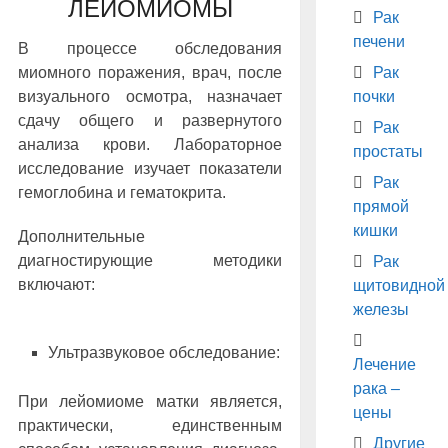
ЛЕЙОМИОМЫ
Рак
печени
В процессе обследования
Рак
миомного поражения, врач, после
почки
визуального осмотра, назначает
сдачу общего и развернутого
Рак
анализа крови. Лабораторное
простаты
исследование изучает показатели
Рак
гемоглобина и гематокрита.
прямой
кишки
Дополнительные
диагностирующие методики
Рак
включают:
щитовидной
железы
Ультразвуковое обследование:
Лечение
рака –
При лейомиоме матки является,
цены
практически, единственным
Другие