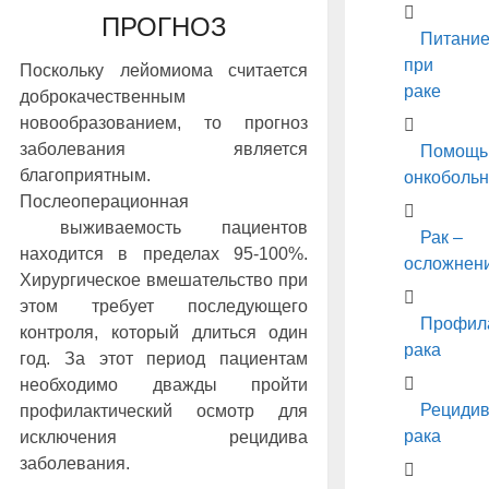
ПРОГНОЗ
Питани
при
Поскольку лейомиома считается
раке
доброкачественным
новообразованием, то прогноз
заболевания является
Помощь
благоприятным.
онкоболь
Послеоперационная
выживаемость пациентов
Рак –
находится в пределах 95-100%.
осложнен
Хирургическое вмешательство при
этом требует последующего
Профил
контроля, который длиться один
рака
год. За этот период пациентам
необходимо дважды пройти
Рециди
профилактический осмотр для
рака
исключения рецидива
заболевания.