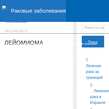
Главная
Раковые заболевания
Поиск по
Доброкачественные опухоли
сайту:
Лейомиома
Специализации:
30-Сен-2015
ЛЕЙОМИОМА
Поиск
Лечение рака за границей
Зарубежные клиники
Диагностика рака в Израиле
Методы лечения рака
Лечение
рака за
границей
Онкология у детей
Карцинома
Лечение
Рак головного мозга
Глиома
Рак крови
рака в
Израиле