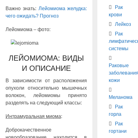
Рак
Важно знать:
Лейомиома желудка:
крови
чего ожидать? Прогноз
Лейкоз
Лейомиома – фото:
Рак
лимфатичес
системы
ЛЕЙОМИОМА: ВИДЫ
Раковые
И ОПИСАНИЕ
заболевани
кожи
В зависимости от расположения
опухоли относительно мышечных
волокон, лейомиомы принято
Меланома
разделять на следующий классы:
Рак
горла
Интрамуральная миома
:
Рак
Доброкачественное
гортани
новообразование находится в