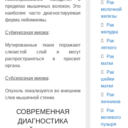
Рак
пределах мышечных волокон. Это
молочной
наиболее часто диагностируемая
железы
форма лейомиомы.
Рак
желудка
Субмукозная миома
:
Рак
Мутированные ткани поражают
легкого
слизистой слой и могут
Рак
распространяться в просвет
матки
органа.
Рак
Субсерозная миома
:
шейки
матки
Опухоль локализуется во внешнем
Рак
слое мышечной стенки.
яичников
СОВРЕМЕННАЯ
Рак
мочевого
ДИАГНОСТИКА
пузыря