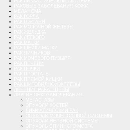
РАК ЛИМФАТИЧЕСКОЙ СИСТЕМЫ
РАКОВЫЕ ЗАБОЛЕВАНИЯ КОЖИ
МЕЛАНОМА
РАК ГОРЛА
РАК ГОРТАНИ
РАК МОЛОЧНОЙ ЖЕЛЕЗЫ
РАК ЖЕЛУДКА
РАК ЛЕГКОГО
РАК МАТКИ
РАК ШЕЙКИ МАТКИ
РАК ЯИЧНИКОВ
РАК МОЧЕВОГО ПУЗЫРЯ
РАК ПЕЧЕНИ
РАК ПОЧКИ
РАК ПРОСТАТЫ
РАК ПРЯМОЙ КИШКИ
РАК ЩИТОВИДНОЙ ЖЕЛЕЗЫ
ЛЕЧЕНИЕ РАКА – ЦЕНЫ
ДРУГИЕ ОНКОЗАБОЛЕВАНИЯ
МЕТАСТАЗЫ
ОПУХОЛИ КОСТЕЙ
ЛИМФАТИЧЕСКИЙ РАК
ОПУХОЛИ МОЧЕПОЛОВОЙ СИСТЕМЫ
ОПУХОЛИ НЕРВНОЙ СИСТЕМЫ
ОПУХОЛЬ СПИННОГО МОЗГА