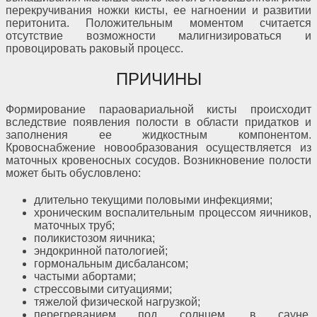
перекручивания ножки кисты, ее нагноении и развитии
перитонита. Положительным моментом считается
отсутствие возможности малигнизироваться и
провоцировать раковый процесс.
ПРИЧИНЫ
Формирование параовариальной кисты происходит
вследствие появления полости в области придатков и
заполнения ее жидкостным компонентом.
Кровоснабжение новообразования осуществляется из
маточных кровеносных сосудов. Возникновение полости
может быть обусловлено:
длительно текущими половыми инфекциями;
хроническим воспалительным процессом яичников,
маточных труб;
поликистозом яичника;
эндокринной патологией;
гормональным дисбалансом;
частыми абортами;
стрессовыми ситуациями;
тяжелой физической нагрузкой;
перегреванием под солнцем, в сауне,