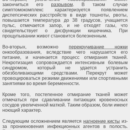
закончиться его
разрывом
. В таком случае
симптомокомплекс характеризуется появлением
диспепсических расстройств в виде тошноты, рвоты,
повышается температура до 38 градусов, учащается
пульс, отмечается запор, и не отходят газы, что
свидетельствует о дисфункции кишечника. При
прощупывании живот становится болезненным.
Во-вторых, возможно
перекручивание ножки
онкообразования, вследствие чего нарушается его
питание, и начинается процесс отмирания тканей.
Некротизация сопровождается интенсивным болевым
синдромом, который не удается устранить
обезболивающими средствами. Перекрут может
провоцироваться резкими движениями или спортивными
занятиями во время беременности.
Кроме того, постепенное отмирание тканей может
отмечаться при сдавливании питающих кровеносных
сосудов увеличенной маткой. Таким образом, боли имеют
ноющий характер.
Следующим осложнением является
нагноение кисты
из-
за проникновения инфекционных агентов в полость.