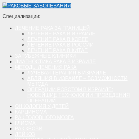
РАКОВЫЕ ЗАБОЛЕВАНИЯ
Специализации:
ЛЕЧЕНИЕ РАКА ЗА ГРАНИЦЕЙ
ЛЕЧЕНИЕ РАКА В ИЗРАИЛЕ
ЛЕЧЕНИЕ РАКА В КОРЕЕ
ЛЕЧЕНИЕ РАКА В РОССИИ
ЛЕЧЕНИЕ РАКА В КИТАЕ
ЗАРУБЕЖНЫЕ КЛИНИКИ
ДИАГНОСТИКА РАКА В ИЗРАИЛЕ
МЕТОДЫ ЛЕЧЕНИЯ РАКА
ЛУЧЕВАЯ ТЕРАПИЯ В ИЗРАИЛЕ
АБЛЯЦИЯ В ИЗРАИЛЕ – ВОЗМОЖНОСТИ
МЕТОДА
ОПЕРАЦИИ РОБОТОМ В ИЗРАИЛЕ:
НОВЕЙШИЕ ТЕХНОЛОГИИ ПРОВЕДЕНИЯ
ОПЕРАЦИЙ
ОНКОЛОГИЯ У ДЕТЕЙ
КАРЦИНОМА
РАК ГОЛОВНОГО МОЗГА
ГЛИОМА
РАК КРОВИ
ЛЕЙКОЗ