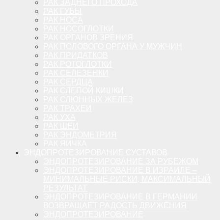
РАК ЗАДНЕГО ПРОХОДА
РАК ГУБЫ
РАК НОСА
РАК НОСОГЛОТКИ
РАК ОРГАНОВ ЗРЕНИЯ
РАК ПОЛОВОГО ОРГАНА У МУЖЧИН
РАК ПРИДАТКОВ
РАК РОТОГЛОТКИ
РАК СЕЛЕЗЕНКИ
РАК СЕРДЦА
РАК СЛЕПОЙ КИШКИ
РАК СЛЮННЫХ ЖЕЛЕЗ
РАК ТРАХЕИ
РАК УХА
РАК ШЕИ
РАК ЭНДОМЕТРИЯ
РАК ЯИЧКА
ЭНДОПРОТЕЗИРОВАНИЕ СУСТАВОВ
ЭНДОПРОТЕЗИРОВАНИЕ ЗА РУБЕЖОМ
ЭНДОПРОТЕЗИРОВАНИЕ В ИЗРАИЛЕ –
МИНИМАЛЬНЫЕ РИСКИ, МАКСИМАЛЬНЫЙ
РЕЗУЛЬТАТ
ЭНДОПРОТЕЗИРОВАНИЕ В ГЕРМАНИИ
ВОЗВРАЩАЕТ РАДОСТЬ ДВИЖЕНИЯ
ЭНДОПРОТЕЗИРОВАНИЕ