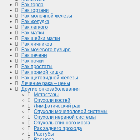
Рак горла
Рак гортани
Рак молочной железы
Рак желудка
Рак легкого
Рак матки
Рак шейки матки
Рак яичников
Рак мочевого пузыря
Рак печени
Рак почки
Рак простаты
Рак прямой кишки
Рак щитовидной железы
Лечение рака – цены
Другие онкозаболевания
Метастазы
Опухоли костей
Лимфатический рак
Опухоли мочеполовой системы
Опухоли нервной системы
Опухоль спинного мозга
Рак заднего прохода
Рак губы
Рак носа