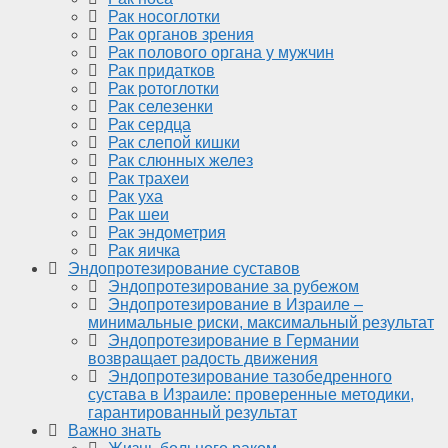
Рак носоглотки
Рак органов зрения
Рак полового органа у мужчин
Рак придатков
Рак ротоглотки
Рак селезенки
Рак сердца
Рак слепой кишки
Рак слюнных желез
Рак трахеи
Рак уха
Рак шеи
Рак эндометрия
Рак яичка
Эндопротезирование суставов
Эндопротезирование за рубежом
Эндопротезирование в Израиле –
минимальные риски, максимальный результат
Эндопротезирование в Германии
возвращает радость движения
Эндопротезирование тазобедренного
сустава в Израиле: проверенные методики,
гарантированный результат
Важно знать