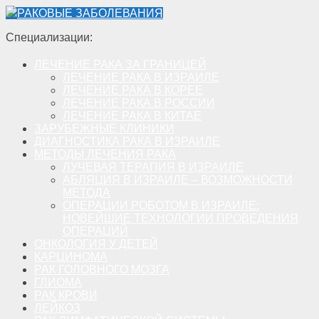
РАКОВЫЕ ЗАБОЛЕВАНИЯ
Специализации:
ЛЕЧЕНИЕ РАКА ЗА ГРАНИЦЕЙ
ЛЕЧЕНИЕ РАКА В ИЗРАИЛЕ
ЛЕЧЕНИЕ РАКА В КОРЕЕ
ЛЕЧЕНИЕ РАКА В РОССИИ
ЛЕЧЕНИЕ РАКА В КИТАЕ
ЗАРУБЕЖНЫЕ КЛИНИКИ
ДИАГНОСТИКА РАКА В ИЗРАИЛЕ
МЕТОДЫ ЛЕЧЕНИЯ РАКА
ЛУЧЕВАЯ ТЕРАПИЯ В ИЗРАИЛЕ
АБЛЯЦИЯ В ИЗРАИЛЕ – ВОЗМОЖНОСТИ
МЕТОДА
ОПЕРАЦИИ РОБОТОМ В ИЗРАИЛЕ:
НОВЕЙШИЕ ТЕХНОЛОГИИ ПРОВЕДЕНИЯ
ОПЕРАЦИЙ
ОНКОЛОГИЯ У ДЕТЕЙ
КАРЦИНОМА
РАК ГОЛОВНОГО МОЗГА
ГЛИОМА
РАК КРОВИ
ЛЕЙКОЗ