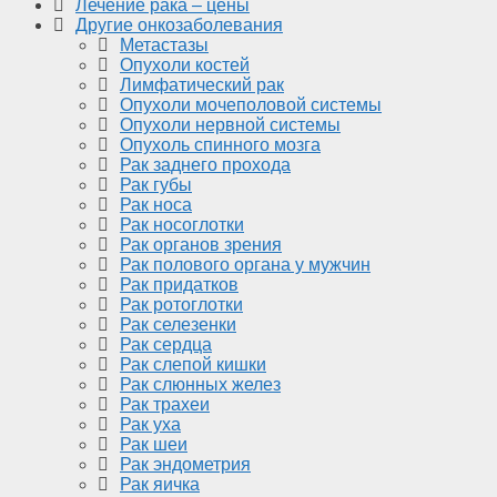
Лечение рака – цены
Другие онкозаболевания
Метастазы
Опухоли костей
Лимфатический рак
Опухоли мочеполовой системы
Опухоли нервной системы
Опухоль спинного мозга
Рак заднего прохода
Рак губы
Рак носа
Рак носоглотки
Рак органов зрения
Рак полового органа у мужчин
Рак придатков
Рак ротоглотки
Рак селезенки
Рак сердца
Рак слепой кишки
Рак слюнных желез
Рак трахеи
Рак уха
Рак шеи
Рак эндометрия
Рак яичка