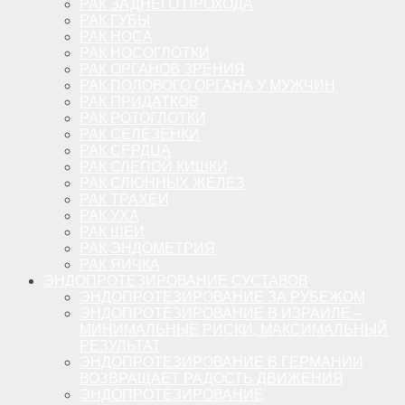
РАК ЗАДНЕГО ПРОХОДА
РАК ГУБЫ
РАК НОСА
РАК НОСОГЛОТКИ
РАК ОРГАНОВ ЗРЕНИЯ
РАК ПОЛОВОГО ОРГАНА У МУЖЧИН
РАК ПРИДАТКОВ
РАК РОТОГЛОТКИ
РАК СЕЛЕЗЕНКИ
РАК СЕРДЦА
РАК СЛЕПОЙ КИШКИ
РАК СЛЮННЫХ ЖЕЛЕЗ
РАК ТРАХЕИ
РАК УХА
РАК ШЕИ
РАК ЭНДОМЕТРИЯ
РАК ЯИЧКА
ЭНДОПРОТЕЗИРОВАНИЕ СУСТАВОВ
ЭНДОПРОТЕЗИРОВАНИЕ ЗА РУБЕЖОМ
ЭНДОПРОТЕЗИРОВАНИЕ В ИЗРАИЛЕ –
МИНИМАЛЬНЫЕ РИСКИ, МАКСИМАЛЬНЫЙ
РЕЗУЛЬТАТ
ЭНДОПРОТЕЗИРОВАНИЕ В ГЕРМАНИИ
ВОЗВРАЩАЕТ РАДОСТЬ ДВИЖЕНИЯ
ЭНДОПРОТЕЗИРОВАНИЕ