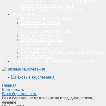
ТАЗОБЕДРЕННОГО СУСТАВА В ИЗРАИЛЕ:
ПРОВЕРЕННЫЕ МЕТОДИКИ,
ГАРАНТИРОВАННЫЙ РЕЗУЛЬТАТ
ВАЖНО ЗНАТЬ
ЖИЗНЬ БОЛЬНОГО РАКОМ
ПРЕПАРАТЫ ОТ РАКА
ПИТАНИЕ ПРИ РАКЕ
ПОМОЩЬ ОНКОБОЛЬНЫМ
РАК – ОСЛОЖНЕНИЯ
ПРОФИЛАКТИКА РАКА
РЕЦИДИВ РАКА
РАК И БЕРЕМЕННОСТЬ
ЛЕЧЕНИЕ РАКА НАРОДНЫМИ СРЕДСТВАМИ
СМЕРТЬ ОТ РАКА
ЛЕЧЕНИЕ РАКА НАРОДНЫМИ СРЕДСТВАМИ
Главная
Важно знать
Рак и беременность
Рак и беременность: влияние на плод, диагностика,
лечение