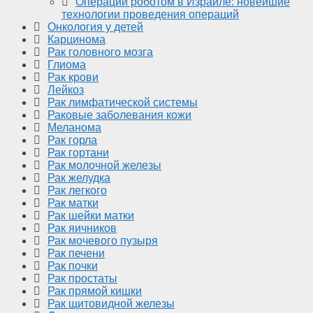
Операции роботом в Израиле: новейшие
технологии проведения операций
Онкология у детей
Карцинома
Рак головного мозга
Глиома
Рак крови
Лейкоз
Рак лимфатической системы
Раковые заболевания кожи
Меланома
Рак горла
Рак гортани
Рак молочной железы
Рак желудка
Рак легкого
Рак матки
Рак шейки матки
Рак яичников
Рак мочевого пузыря
Рак печени
Рак почки
Рак простаты
Рак прямой кишки
Рак щитовидной железы