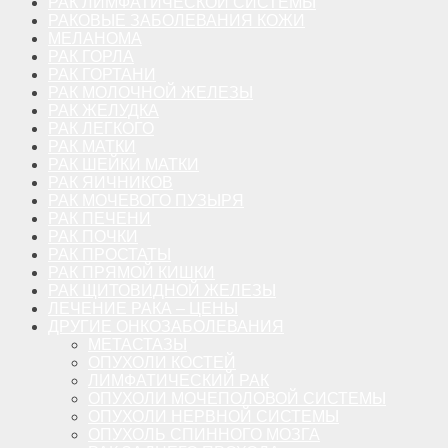
РАК ЛИМФАТИЧЕСКОЙ СИСТЕМЫ
РАКОВЫЕ ЗАБОЛЕВАНИЯ КОЖИ
МЕЛАНОМА
РАК ГОРЛА
РАК ГОРТАНИ
РАК МОЛОЧНОЙ ЖЕЛЕЗЫ
РАК ЖЕЛУДКА
РАК ЛЕГКОГО
РАК МАТКИ
РАК ШЕЙКИ МАТКИ
РАК ЯИЧНИКОВ
РАК МОЧЕВОГО ПУЗЫРЯ
РАК ПЕЧЕНИ
РАК ПОЧКИ
РАК ПРОСТАТЫ
РАК ПРЯМОЙ КИШКИ
РАК ЩИТОВИДНОЙ ЖЕЛЕЗЫ
ЛЕЧЕНИЕ РАКА – ЦЕНЫ
ДРУГИЕ ОНКОЗАБОЛЕВАНИЯ
МЕТАСТАЗЫ
ОПУХОЛИ КОСТЕЙ
ЛИМФАТИЧЕСКИЙ РАК
ОПУХОЛИ МОЧЕПОЛОВОЙ СИСТЕМЫ
ОПУХОЛИ НЕРВНОЙ СИСТЕМЫ
ОПУХОЛЬ СПИННОГО МОЗГА