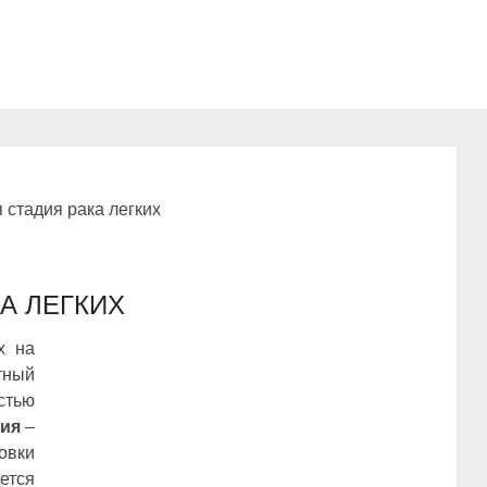
 стадия рака легких
А ЛЕГКИХ
х на
тный
стью
дия
–
овки
тся