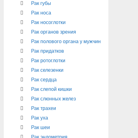
Рак губы
Рак носа
Рак носоглотки
Рак органов зрения
Рак полового органа у мужчин
Рак придатков
Рак ротоглотки
Рак селезенки
Рак сердца
Рак слепой кишки
Рак слюнных желез
Рак трахеи
Рак уха
Рак шеи
Рак эндометрия