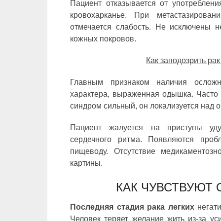
Пациент отказывается от употребления
кровохарканье. При метастазирован
отмечается слабость. Не исключены н
кожных покровов.
Как заподозрить рак
Главным признаком наличия осложн
характера, выраженная одышка. Часто 
синдром сильный, он локализуется над 
Пациент жалуется на приступы уд
сердечного ритма. Появляются про
пищеводу. Отсутствие медикаментозн
картины.
КАК ЧУВСТВУЮТ 
Последняя стадия рака легких
негати
Человек теряет желание жить из-за ус