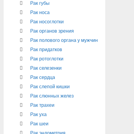
Рак губы
Рак носа
Рак носоглотки
Рак органов зрения
Рак полового органа у мужчин
Рак придатков
Рак ротоглотки
Рак селезенки
Рак сердца
Рак слепой кишки
Рак слюнных желез
Рак трахеи
Рак уха
Рак шеи
Рак эндометрия