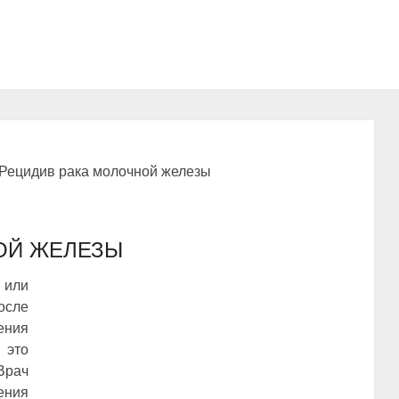
Рецидив рака молочной железы
ОЙ ЖЕЛЕЗЫ
 или
сле
ения
 это
Врач
ения