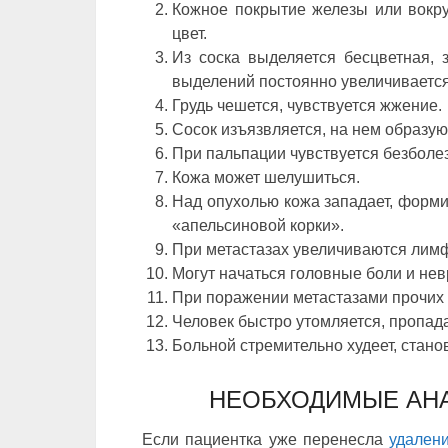
Кожное покрытие железы или вокру
цвет.
Из соска выделяется бесцветная, 
выделений постоянно увеличивается
Грудь чешется, чувствуется жжение.
Сосок изъязвляется, на нем образую
При пальпации чувствуется безболе
Кожа может шелушиться.
Над опухолью кожа западает, форм
«апельсиновой корки».
При метастазах увеличиваются лим
Могут начаться головные боли и нев
При поражении метастазами прочих 
Человек быстро утомляется, пропада
Больной стремительно худеет, стано
НЕОБХОДИМЫЕ АН
Если пациентка уже перенесла
удален