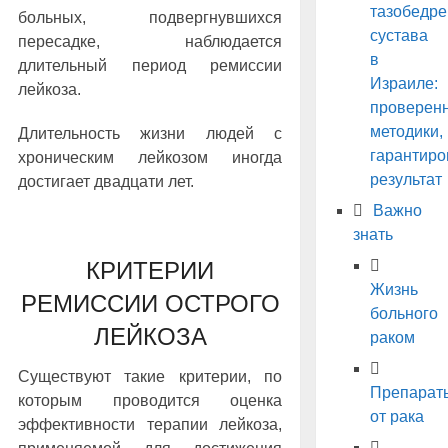
тазобедре
больных, подвергнувшихся
сустава
пересадке, наблюдается
в
длительный период ремиссии
Израиле:
лейкоза.
проверен
методики,
Длительность жизни людей с
гарантир
хроническим лейкозом иногда
результат
достигает двадцати лет.
Важно
знать
КРИТЕРИИ
Жизнь
РЕМИССИИ ОСТРОГО
больного
ЛЕЙКОЗА
раком
Существуют такие критерии, по
Препарат
которым проводится оценка
от рака
эффективности терапии лейкоза,