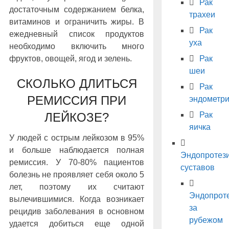
Рак
достаточным содержанием белка,
трахеи
витаминов и ограничить жиры. В
Рак
ежедневный список продуктов
уха
необходимо включить много
Рак
фруктов, овощей, ягод и зелень.
шеи
СКОЛЬКО ДЛИТЬСЯ
Рак
РЕМИССИЯ ПРИ
эндометр
Рак
ЛЕЙКОЗЕ?
яичка
У людей с острым лейкозом в 95%
и больше наблюдается полная
Эндопротез
ремиссия. У 70-80% пациентов
суставов
болезнь не проявляет себя около 5
лет, поэтому их считают
Эндопрот
вылечившимися. Когда возникает
за
рецидив заболевания в основном
рубежом
удается добиться еще одной