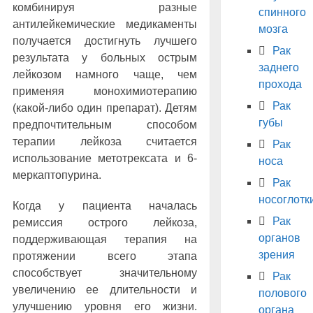
комбинируя разные
спинного
антилейкемические медикаменты
мозга
получается достигнуть лучшего
Рак
результата у больных острым
заднего
лейкозом намного чаще, чем
прохода
применяя монохимиотерапию
Рак
(какой-либо один препарат). Детям
губы
предпочтительным способом
терапии лейкоза считается
Рак
использование метотрексата и 6-
носа
меркаптопурина.
Рак
носоглотк
Когда у пациента началась
Рак
ремиссия острого лейкоза,
органов
поддерживающая терапия на
зрения
протяжении всего этапа
способствует значительному
Рак
увеличению ее длительности и
полового
улучшению уровня его жизни.
органа