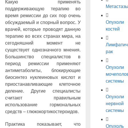
Какую применять
Метастаз
поддерживающую терапию во
время ремиссии до сих пор очень
Опухоли
обсуждаемый и спорный вопрос. У
костей
врачей, которые проводят данную
терапию во всех странах мира, на
сегодняшний момент не
Лимфатич
существует однозначного мнения.
рак
Большинство специалистов в
период ремиссии применяют
Опухоли
антиметаболиты, блокирующие
мочеполо
биосинтез нуклеиновых кислот и
системы
приостанавливающие клеточное
деление. Другие специалисты
Опухоли
считают правильным
нервной
использование гормональных
системы
средств – глюкокортикостероидов.
Практика показывает, что
Опухоль