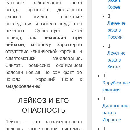
рака в
Раковые заболевания крови
Корее
всегда протекают достаточно
сложно, имеют серьезные
Лечение
последствия и тяжело поддаются
рака в
лечению. Существует такой
России
период, как
ремиссия при
лейкозе
, которому характерно
отсутствие клинической картины и
Лечение
симптоматики заболевания.
рака в
Считать ремиссию окончанием
Китае
болезни нельзя, но сам факт ее
начала – хороший шанс к
Зарубежные
выздоровлению.
клиники
ЛЕЙКОЗ И ЕГО
Диагностика
ОПАСНОСТЬ
рака в
Израиле
Лейкоз – это злокачественная
болезнь кроветворной системы,