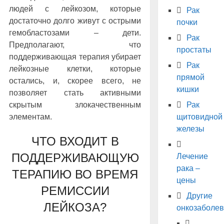
людей с лейкозом, которые
Рак
достаточно долго живут с острыми
почки
гемобластозами – дети.
Рак
Предполагают, что
простаты
поддерживающая терапия убирает
Рак
лейкозные клетки, которые
прямой
остались, и, скорее всего, не
кишки
позволяет стать активными
Рак
скрытым злокачественным
щитовидной
элементам.
железы
ЧТО ВХОДИТ В
ПОДДЕРЖИВАЮЩУЮ
Лечение
рака –
ТЕРАПИЮ ВО ВРЕМЯ
цены
РЕМИССИИ
Другие
ЛЕЙКОЗА?
онкозаболе