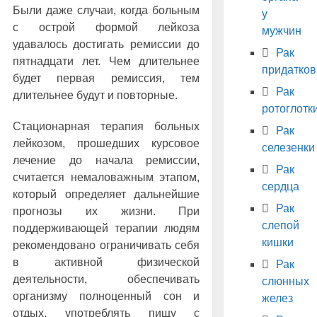
Были даже случаи, когда больным
у
с острой формой лейкоза
мужчин
удавалось достигать ремиссии до
Рак
пятнадцати лет. Чем длительнее
придатков
будет первая ремиссия, тем
Рак
длительнее будут и повторные.
ротоглотк
Стационарная терапия больных
Рак
лейкозом, прошедших курсовое
селезенки
лечение до начала ремиссии,
Рак
считается немаловажным этапом,
сердца
который определяет дальнейшие
Рак
прогнозы их жизни. При
слепой
поддерживающей терапии людям
кишки
рекомендовано ограничивать себя
в активной физической
Рак
деятельности, обеспечивать
слюнных
организму полноценный сон и
желез
отдых, употреблять пищу с