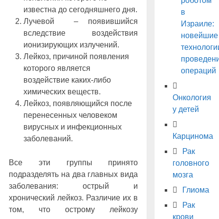
роботом
известна до сегодняшнего дня.
в
Лучевой – появившийся
Израиле:
вследствие воздействия
новейшие
ионизирующих излучений.
технологи
Лейкоз, причиной появления
проведен
которого является
операций
воздействие каких-либо
химических веществ.
Онкология
Лейкоз, появляющийся после
у детей
перенесенных человеком
вирусных и инфекционных
Карцинома
заболеваний.
Рак
Все эти группы принято
головного
подразделять на два главных вида
мозга
заболевания: острый и
Глиома
хронический лейкоз. Различие их в
Рак
том, что острому лейкозу
крови