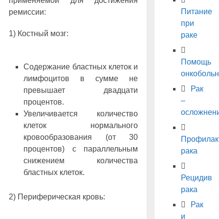
применяемой для достижения
Питание
ремиссии:
при
1) Костный мозг:
раке
Помощь
Содержание бластных клеток и
онкоболь
лимфоцитов в сумме не
Рак
превышает двадцати
–
процентов.
осложнен
Увеличивается количество
клеток нормального
кровообразования (от 30
Профилак
процентов) с параллельным
рака
снижением количества
бластных клеток.
Рецидив
рака
2) Периферическая кровь:
Рак
и