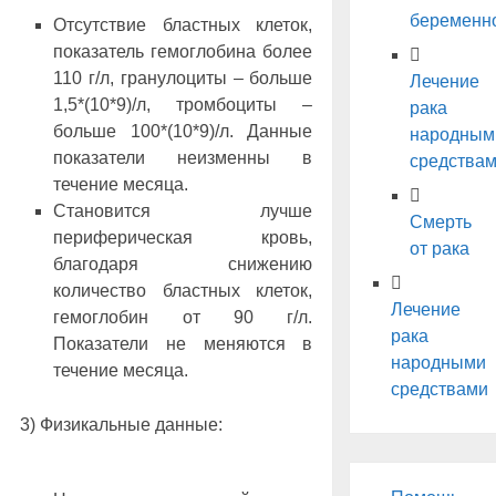
беременн
Отсутствие бластных клеток,
показатель гемоглобина более
110 г/л, гранулоциты – больше
Лечение
1,5*(10*9)/л, тромбоциты –
рака
больше 100*(10*9)/л. Данные
народным
показатели неизменны в
средства
течение месяца.
Становится лучше
Смерть
периферическая кровь,
от рака
благодаря снижению
количество бластных клеток,
Лечение
гемоглобин от 90 г/л.
рака
Показатели не меняются в
народными
течение месяца.
средствами
3) Физикальные данные: