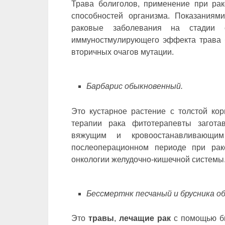
Трава болиголов, применение при рак
способностей организма. Показаниям
раковые заболевания на стадии о
иммуностмулирующего эффекта трава б
вторичных очагов мутации.
Барбарис обыкновенный.
Это кустарное растение с толстой кор
терапии рака фитотерапевты загота
вяжущим и кровоостанавливающим
послеоперационном периоде при рак
онкологии желудочно-кишечной системы
Бессмертнк песчаный и брусника о
Это
травы
,
лечащие рак
с помощью би