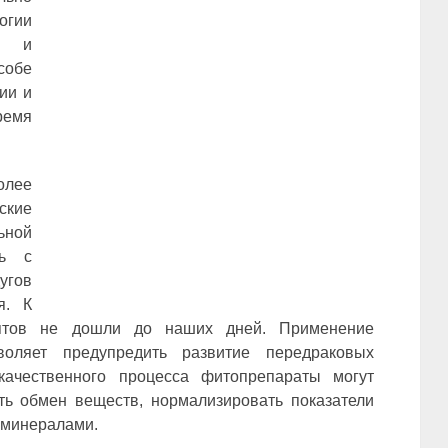
огии
ой и
собе
ии и
емя
лее
ские
ьной
сь с
угов
я. К
ептов не дошли до наших дней. Применение
оляет предупредить развитие передраковых
качественного процесса фитопрепараты могут
ть обмен веществ, нормализировать показатели
 минералами.