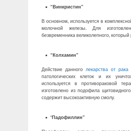
“Винкристин”
В основном, используется в комплексн
молочной железы. Для изготовлен
безвременника великолепного, который р
“Колхамин”
Действие данного
лекарства от рака
патологических клеток и их уничт
используется в противораковой тер
изготовлено из подофила щитовидного 
содержит высокоактивную смолу.
“
Падофиллин”