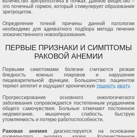
количество эритропоэтина в почках. Данное вещество –
это почечный гормон, который стимулирует образование
эритроцитов.
Определение точной причины данной патологии
необходимо для адекватного подбора метода лечения
злокачественного новообразования.
ПЕРВЫЕ ПРИЗНАКИ И СИМПТОМЫ
РАКОВОЙ АНЕМИИ
Первыми симптомами болезни считаются резкая
бледность кожных покровов и нарушение
пищеварительной функции. Большинство пациентов
теряют аппетит и ощущают хроническую
тошноту
,
рвоту
.
Прогрессирование основного онкологического
заболевания сопровождается постепенным ухудшением
общего самочувствия. Больные отмечают постоянное
недомогание, мышечную слабость, быструю
утомляемость и потерю работоспособности.
Раковая анемия
диагностируется на основании
развернутого анализа крови. Количественное