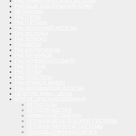
РАК ЛИМФАТИЧЕСКОЙ СИСТЕМЫ
РАКОВЫЕ ЗАБОЛЕВАНИЯ КОЖИ
МЕЛАНОМА
РАК ГОРЛА
РАК ГОРТАНИ
РАК МОЛОЧНОЙ ЖЕЛЕЗЫ
РАК ЖЕЛУДКА
РАК ЛЕГКОГО
РАК МАТКИ
РАК ШЕЙКИ МАТКИ
РАК ЯИЧНИКОВ
РАК МОЧЕВОГО ПУЗЫРЯ
РАК ПЕЧЕНИ
РАК ПОЧКИ
РАК ПРОСТАТЫ
РАК ПРЯМОЙ КИШКИ
РАК ЩИТОВИДНОЙ ЖЕЛЕЗЫ
ЛЕЧЕНИЕ РАКА – ЦЕНЫ
ДРУГИЕ ОНКОЗАБОЛЕВАНИЯ
МЕТАСТАЗЫ
ОПУХОЛИ КОСТЕЙ
ЛИМФАТИЧЕСКИЙ РАК
ОПУХОЛИ МОЧЕПОЛОВОЙ СИСТЕМЫ
ОПУХОЛИ НЕРВНОЙ СИСТЕМЫ
ОПУХОЛЬ СПИННОГО МОЗГА