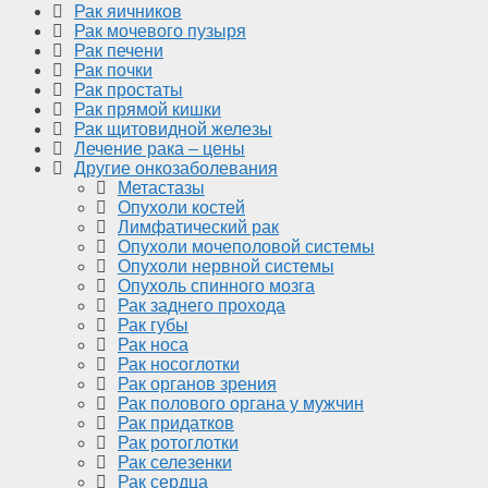
Рак яичников
Рак мочевого пузыря
Рак печени
Рак почки
Рак простаты
Рак прямой кишки
Рак щитовидной железы
Лечение рака – цены
Другие онкозаболевания
Метастазы
Опухоли костей
Лимфатический рак
Опухоли мочеполовой системы
Опухоли нервной системы
Опухоль спинного мозга
Рак заднего прохода
Рак губы
Рак носа
Рак носоглотки
Рак органов зрения
Рак полового органа у мужчин
Рак придатков
Рак ротоглотки
Рак селезенки
Рак сердца