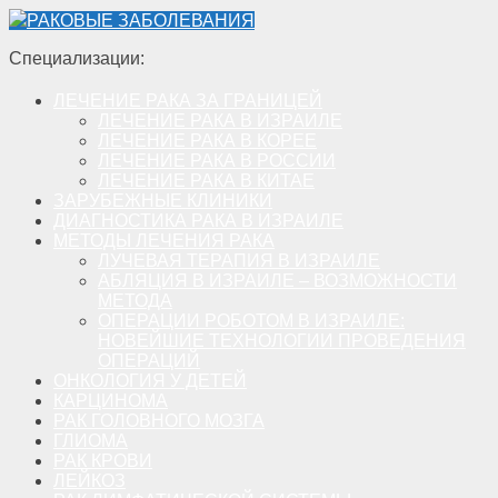
РАКОВЫЕ ЗАБОЛЕВАНИЯ
Специализации:
ЛЕЧЕНИЕ РАКА ЗА ГРАНИЦЕЙ
ЛЕЧЕНИЕ РАКА В ИЗРАИЛЕ
ЛЕЧЕНИЕ РАКА В КОРЕЕ
ЛЕЧЕНИЕ РАКА В РОССИИ
ЛЕЧЕНИЕ РАКА В КИТАЕ
ЗАРУБЕЖНЫЕ КЛИНИКИ
ДИАГНОСТИКА РАКА В ИЗРАИЛЕ
МЕТОДЫ ЛЕЧЕНИЯ РАКА
ЛУЧЕВАЯ ТЕРАПИЯ В ИЗРАИЛЕ
АБЛЯЦИЯ В ИЗРАИЛЕ – ВОЗМОЖНОСТИ
МЕТОДА
ОПЕРАЦИИ РОБОТОМ В ИЗРАИЛЕ:
НОВЕЙШИЕ ТЕХНОЛОГИИ ПРОВЕДЕНИЯ
ОПЕРАЦИЙ
ОНКОЛОГИЯ У ДЕТЕЙ
КАРЦИНОМА
РАК ГОЛОВНОГО МОЗГА
ГЛИОМА
РАК КРОВИ
ЛЕЙКОЗ