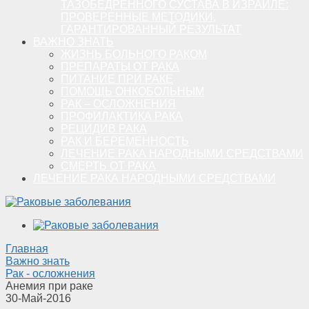
ТАЗОБЕДРЕННОГО СУСТАВА В ИЗРАИЛЕ:
ПРОВЕРЕННЫЕ МЕТОДИКИ,
ГАРАНТИРОВАННЫЙ РЕЗУЛЬТАТ
ВАЖНО ЗНАТЬ
ЖИЗНЬ БОЛЬНОГО РАКОМ
ПРЕПАРАТЫ ОТ РАКА
ПИТАНИЕ ПРИ РАКЕ
ПОМОЩЬ ОНКОБОЛЬНЫМ
РАК – ОСЛОЖНЕНИЯ
ПРОФИЛАКТИКА РАКА
РЕЦИДИВ РАКА
РАК И БЕРЕМЕННОСТЬ
ЛЕЧЕНИЕ РАКА НАРОДНЫМИ СРЕДСТВАМИ
СМЕРТЬ ОТ РАКА
ЛЕЧЕНИЕ РАКА НАРОДНЫМИ СРЕДСТВАМИ
Главная
Важно знать
Рак - осложнения
Анемия при раке
30-Май-2016