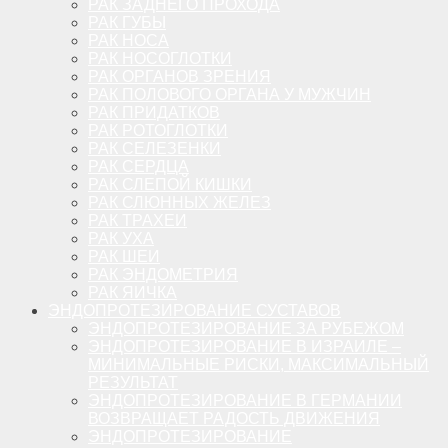
РАК ЗАДНЕГО ПРОХОДА
РАК ГУБЫ
РАК НОСА
РАК НОСОГЛОТКИ
РАК ОРГАНОВ ЗРЕНИЯ
РАК ПОЛОВОГО ОРГАНА У МУЖЧИН
РАК ПРИДАТКОВ
РАК РОТОГЛОТКИ
РАК СЕЛЕЗЕНКИ
РАК СЕРДЦА
РАК СЛЕПОЙ КИШКИ
РАК СЛЮННЫХ ЖЕЛЕЗ
РАК ТРАХЕИ
РАК УХА
РАК ШЕИ
РАК ЭНДОМЕТРИЯ
РАК ЯИЧКА
ЭНДОПРОТЕЗИРОВАНИЕ СУСТАВОВ
ЭНДОПРОТЕЗИРОВАНИЕ ЗА РУБЕЖОМ
ЭНДОПРОТЕЗИРОВАНИЕ В ИЗРАИЛЕ –
МИНИМАЛЬНЫЕ РИСКИ, МАКСИМАЛЬНЫЙ
РЕЗУЛЬТАТ
ЭНДОПРОТЕЗИРОВАНИЕ В ГЕРМАНИИ
ВОЗВРАЩАЕТ РАДОСТЬ ДВИЖЕНИЯ
ЭНДОПРОТЕЗИРОВАНИЕ