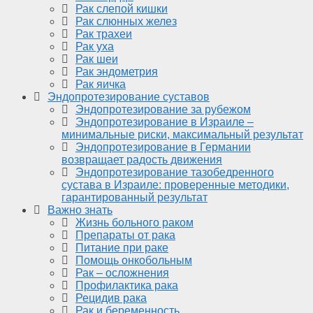
Рак слепой кишки
Рак слюнных желез
Рак трахеи
Рак уха
Рак шеи
Рак эндометрия
Рак яичка
Эндопротезирование суставов
Эндопротезирование за рубежом
Эндопротезирование в Израиле –
минимальные риски, максимальный результат
Эндопротезирование в Германии
возвращает радость движения
Эндопротезирование тазобедренного
сустава в Израиле: проверенные методики,
гарантированный результат
Важно знать
Жизнь больного раком
Препараты от рака
Питание при раке
Помощь онкобольным
Рак – осложнения
Профилактика рака
Рецидив рака
Рак и беременность