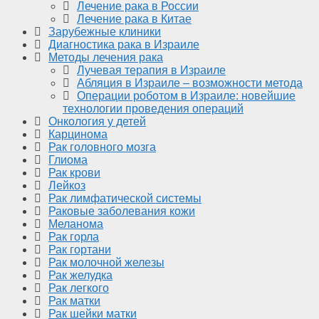
Лечение рака в России
Лечение рака в Китае
Зарубежные клиники
Диагностика рака в Израиле
Методы лечения рака
Лучевая терапия в Израиле
Абляция в Израиле – возможности метода
Операции роботом в Израиле: новейшие
технологии проведения операций
Онкология у детей
Карцинома
Рак головного мозга
Глиома
Рак крови
Лейкоз
Рак лимфатической системы
Раковые заболевания кожи
Меланома
Рак горла
Рак гортани
Рак молочной железы
Рак желудка
Рак легкого
Рак матки
Рак шейки матки