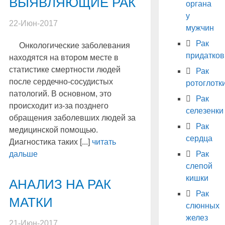
ВЫЯВЛЯЮЩИЕ РАК
органа
у
22-Июн-2017
мужчин
Рак
Онкологические заболевания
придатков
находятся на втором месте в
статистике смертности людей
Рак
после сердечно-сосудистых
ротоглотк
патологий. В основном, это
Рак
происходит из-за позднего
селезенки
обращения заболевших людей за
Рак
медицинской помощью.
сердца
Диагностика таких [...]
читать
дальше
Рак
слепой
кишки
АНАЛИЗ НА РАК
Рак
МАТКИ
слюнных
желез
21-Июн-2017