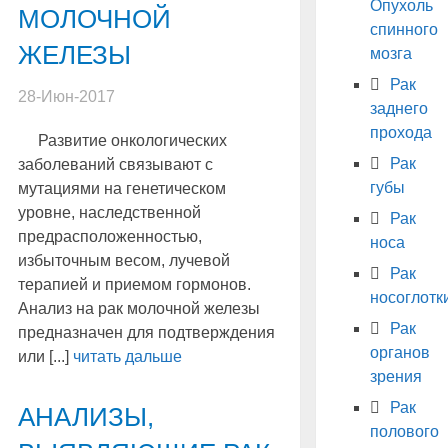
Опухоль
МОЛОЧНОЙ
спинного
ЖЕЛЕЗЫ
мозга
Рак
28-Июн-2017
заднего
прохода
Развитие онкологических
Рак
заболеваний связывают с
губы
мутациями на генетическом
уровне, наследственной
Рак
предрасположенностью,
носа
избыточным весом, лучевой
Рак
терапией и приемом гормонов.
носоглотк
Анализ на рак молочной железы
Рак
предназначен для подтверждения
органов
или [...]
читать дальше
зрения
Рак
АНАЛИЗЫ,
полового