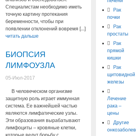
печени
Специалистам необходимо иметь
Рак
точную картину протекания
почки
беременности, чтобы при
Рак
появлении отклонений вовремя [...]
простаты
читать дальше
Рак
прямой
БИОПСИЯ
кишки
ЛИМФОУЗЛА
Рак
щитовидной
05-Июл-2017
железы
В человеческом организме
защитную роль играет иммунная
Лечение
система. Ее важнейшей частью
рака –
являются лимфатические узлы.
цены
Эти образования вырабатывают
Другие
лимфоциты – кровяные клетки,
онкозаболе
которые ведут борьбу с