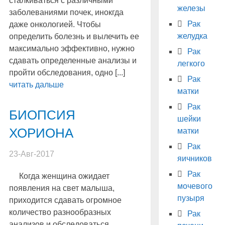
сталкиваться с различными
железы
заболеваниями почек, инокгда
Рак
даже онкологией. Чтобы
желудка
определить болезнь и вылечить ее
максимально эффективно, нужно
Рак
сдавать определенные анализы и
легкого
пройти обследования, одно [...]
Рак
читать дальше
матки
Рак
БИОПСИЯ
шейки
ХОРИОНА
матки
Рак
23-Авг-2017
яичников
Рак
Когда женщина ожидает
мочевого
появления на свет малыша,
пузыря
приходится сдавать огромное
количество разнообразных
Рак
анализов и обследоваться.