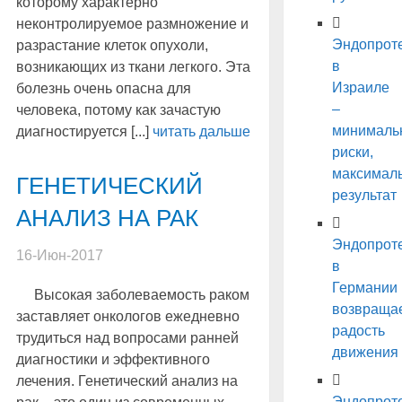
которому характерно
неконтролируемое размножение и
Эндопрот
разрастание клеток опухоли,
в
возникающих из ткани легкого. Эта
Израиле
болезнь очень опасна для
–
человека, потому как зачастую
минималь
диагностируется [...]
читать дальше
риски,
максимал
ГЕНЕТИЧЕСКИЙ
результат
АНАЛИЗ НА РАК
Эндопрот
16-Июн-2017
в
Германии
Высокая заболеваемость раком
возвраща
заставляет онкологов ежедневно
радость
трудиться над вопросами ранней
движения
диагностики и эффективного
лечения. Генетический анализ на
Эндопрот