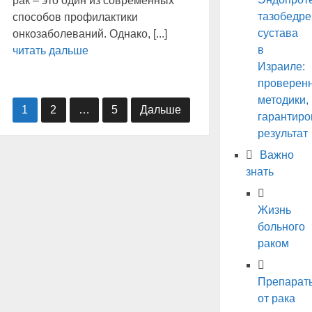
рак – это один из современных
тазобедре
способов профилактики
сустава
онкозаболеваний. Однако, [...]
в
читать дальше
Израиле:
проверен
методики,
НАВИГАЦИЯ
1
2
…
5
Дальше
гарантир
ПО
результат
ЗАПИСЯМ
Важно
знать
Жизнь
больного
раком
Препарат
от рака