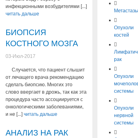
инфекционными возбудителями [...]
Метастаз
читать дальше
Опухоли
БИОПСИЯ
костей
КОСТНОГО МОЗГА
Лимфатич
03-Июл-2017
рак
Случается, что пациент слышит
Опухоли
от лечащего врача рекомендацию
мочеполо
сделать биопсию. Многих это
системы
слово ввергает в дрожь, так как эта
процедура часто ассоциируется с
онкологическими заболеваниями,
Опухоли
и не [...]
читать дальше
нервной
системы
АНАЛИЗ НА РАК