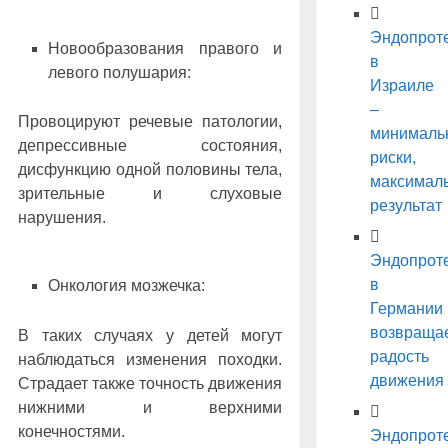
Эндопрот
Новообразования правого и
в
левого полушария:
Израиле
–
Провоцируют речевые патологии,
минималь
депрессивные состояния,
риски,
дисфункцию одной половины тела,
максимал
зрительные и слуховые
результат
нарушения.
Эндопрот
в
Онкология мозжечка:
Германии
возвраща
В таких случаях у детей могут
радость
наблюдаться изменения походки.
движения
Страдает также точность движения
нижними и верхними
конечностями.
Эндопрот