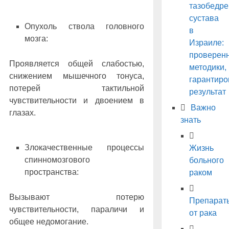
тазобедре
сустава
Опухоль ствола головного
в
мозга:
Израиле:
проверен
Проявляется общей слабостью,
методики,
снижением мышечного тонуса,
гарантир
потерей тактильной
результат
чувствительности и двоением в
Важно
глазах.
знать
Злокачественные процессы
Жизнь
спинномозгового
больного
пространства:
раком
Вызывают потерю
Препарат
чувствительности, параличи и
от рака
общее недомогание.