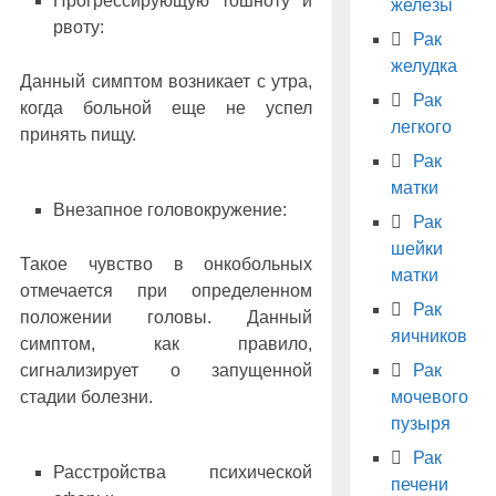
Прогрессирующую тошноту и
железы
рвоту:
Рак
желудка
Данный симптом возникает с утра,
Рак
когда больной еще не успел
легкого
принять пищу.
Рак
матки
Внезапное головокружение:
Рак
шейки
Такое чувство в онкобольных
матки
отмечается при определенном
Рак
положении головы. Данный
яичников
симптом, как правило,
сигнализирует о запущенной
Рак
стадии болезни.
мочевого
пузыря
Рак
Расстройства психической
печени