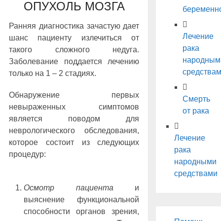
ОПУХОЛЬ МОЗГА
беременн
Ранняя диагностика зачастую дает
Лечение
шанс пациенту излечиться от
рака
такого сложного недуга.
народным
Заболевание поддается лечению
средства
только на 1 – 2 стадиях.
Обнаружение первых
Смерть
невыраженных симптомов
от рака
является поводом для
неврологического обследования,
Лечение
которое состоит из следующих
рака
процедур:
народными
средствами
Осмотр пациента
и
выяснение функциональной
способности органов зрения,