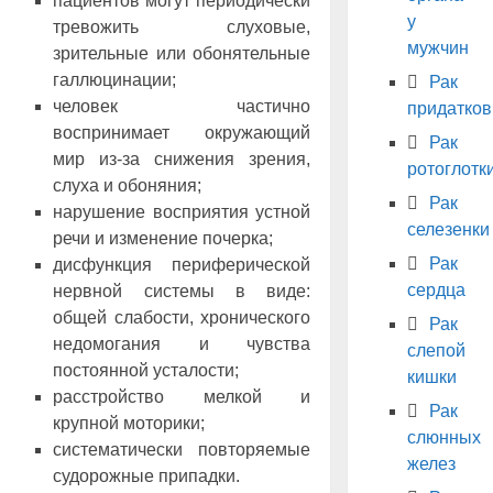
пациентов могут периодически
у
тревожить слуховые,
мужчин
зрительные или обонятельные
галлюцинации;
Рак
человек частично
придатков
воспринимает окружающий
Рак
мир из-за снижения зрения,
ротоглотк
слуха и обоняния;
Рак
нарушение восприятия устной
селезенки
речи и изменение почерка;
Рак
дисфункция периферической
сердца
нервной системы в виде:
общей слабости, хронического
Рак
недомогания и чувства
слепой
постоянной усталости;
кишки
расстройство мелкой и
Рак
крупной моторики;
слюнных
систематически повторяемые
желез
судорожные припадки.