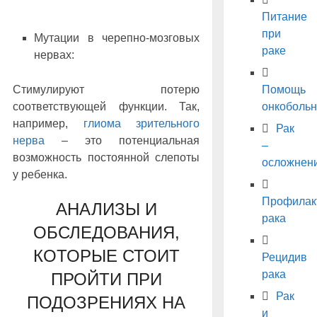
Питание
при
Мутации в черепно-мозговых
раке
нервах:
Стимулируют потерю
Помощь
соответствующей функции. Так,
онкоболь
например,
глиома зрительного
Рак
нерва
– это потенциальная
–
возможность постоянной слепоты
осложнен
у ребенка.
Профилак
АНАЛИЗЫ И
рака
ОБСЛЕДОВАНИЯ,
КОТОРЫЕ СТОИТ
Рецидив
рака
ПРОЙТИ ПРИ
Рак
ПОДОЗРЕНИЯХ НА
и