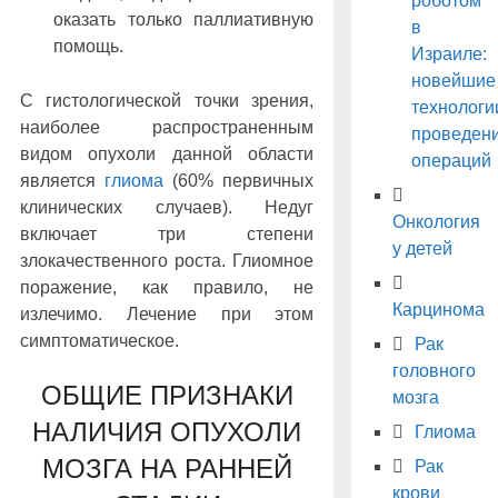
роботом
оказать только паллиативную
в
помощь.
Израиле:
новейшие
С гистологической точки зрения,
технологи
наиболее распространенным
проведен
видом опухоли данной области
операций
является
глиома
(60% первичных
клинических случаев). Недуг
Онкология
включает три степени
у детей
злокачественного роста. Глиомное
поражение, как правило, не
Карцинома
излечимо. Лечение при этом
симптоматическое.
Рак
головного
ОБЩИЕ ПРИЗНАКИ
мозга
НАЛИЧИЯ ОПУХОЛИ
Глиома
МОЗГА НА РАННЕЙ
Рак
крови