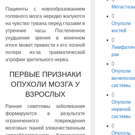
Метастаз
Пациенты с новообразованием
головного мозга нередко жалуются
на чувство тумана перед глазами в
Опухоли
утренние часы. Постепенное
костей
ухудшение зрения в конечном
итоге может привести к его полной
Лимфатич
потери из-за травматической
рак
атрофии зрительного нерва.
Опухоли
ПЕРВЫЕ ПРИЗНАКИ
мочеполо
ОПУХОЛИ МОЗГА У
системы
ВЗРОСЛЫХ
Опухоли
Ранние симптомы заболевания
нервной
формируются в результате
системы
ограниченного повреждения
мозговых тканей злокачественным
Опухоль