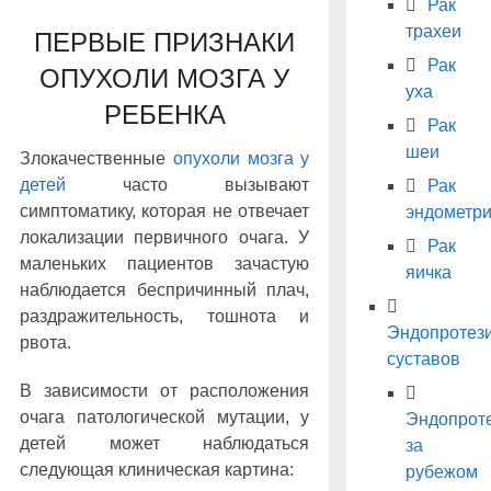
Рак
трахеи
ПЕРВЫЕ ПРИЗНАКИ
Рак
ОПУХОЛИ МОЗГА У
уха
РЕБЕНКА
Рак
шеи
Злокачественные
опухоли мозга у
детей
часто вызывают
Рак
симптоматику, которая не отвечает
эндометр
локализации первичного очага. У
Рак
маленьких пациентов зачастую
яичка
наблюдается беспричинный плач,
раздражительность, тошнота и
Эндопротез
рвота.
суставов
В зависимости от расположения
очага патологической мутации, у
Эндопрот
детей может наблюдаться
за
следующая клиническая картина:
рубежом