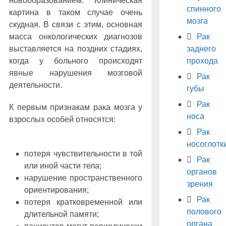
новообразованием. Клиническая
спинного
картина в таком случае очень
мозга
скудная. В связи с этим, основная
масса онкологических диагнозов
Рак
выставляется на поздних стадиях,
заднего
когда у больного происходят
прохода
явные нарушения мозговой
Рак
деятельности.
губы
Рак
К первым признакам рака мозга у
носа
взрослых особей относятся:
Рак
носоглотк
потеря чувствительности в той
Рак
или иной части тела;
органов
нарушение пространственного
зрения
ориентирования;
Рак
потеря кратковременной или
полового
длительной памяти;
органа