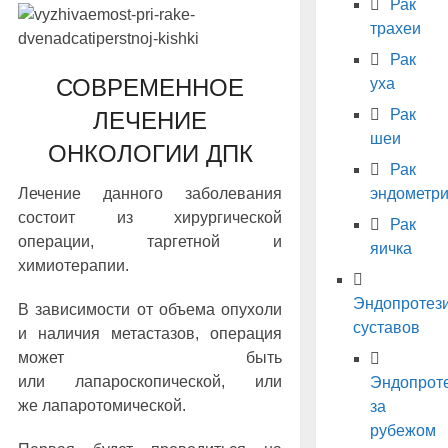
Рак
трахеи
Рак
СОВРЕМЕННОЕ
уха
Рак
ЛЕЧЕНИЕ
шеи
ОНКОЛОГИИ ДПК
Рак
Лечение данного заболевания
эндометр
состоит из хирургической
Рак
операции, таргетной и
яичка
химиотерапии.
Эндопротез
В зависимости от объема опухоли
суставов
и наличия метастазов, операция
может быть
или лапароскопической, или
Эндопрот
же лапаротомической.
за
рубежом