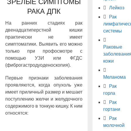
ЗРЕЛЫЕ СИМПТОМЫ
Лейкоз
РАКА ДПК
Рак
На ранних стадиях рак
лимфатичес
двенадцатиперстной кишки
системы
практически не имеет
симптоматики. Выявить его можно
Раковые
только при профосмотре с
заболевани
помощью УЗИ или ФГДС
кожи
(фиброгастродуоденоскопия).
Меланома
Первые признаки заболевания
проявляются, когда опухоль уже
Рак
имеет приличный размер и мешает
горла
поступлению желчи и желудочного
Рак
содержимого в тонкую кишку. К ним
гортани
относятся:
Рак
молочной