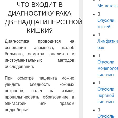
ЧТО ВХОДИТ В
Метастаз
ДИАГНОСТИКУ РАКА
Опухоли
ДВЕНАДЦАТИПЕРСТНОЙ
костей
КИШКИ?
Диагностика проводится на
Лимфатич
основании анамнеза, жалоб
рак
больного, осмотра, анализов и
инструментальных методов
Опухоли
обследования.
мочеполо
системы
При осмотре пациента можно
увидеть бледность кожных
Опухоли
покровов, налет на языке,
нервной
пропальпировать образование в
системы
эпигастрии или правом
подреберье.
Опухоль