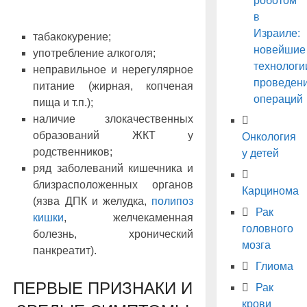
роботом
в
Израиле:
табакокурение;
новейшие
употребление алкоголя;
технологи
неправильное и нерегулярное
проведен
питание (жирная, копченая
операций
пища и т.п.);
наличие злокачественных
образований ЖКТ у
Онкология
родственников;
у детей
ряд заболеваний кишечника и
близрасположенных органов
Карцинома
(язва ДПК и желудка,
полипоз
Рак
кишки
, желчекаменная
головного
болезнь, хронический
мозга
панкреатит).
Глиома
ПЕРВЫЕ ПРИЗНАКИ И
Рак
крови