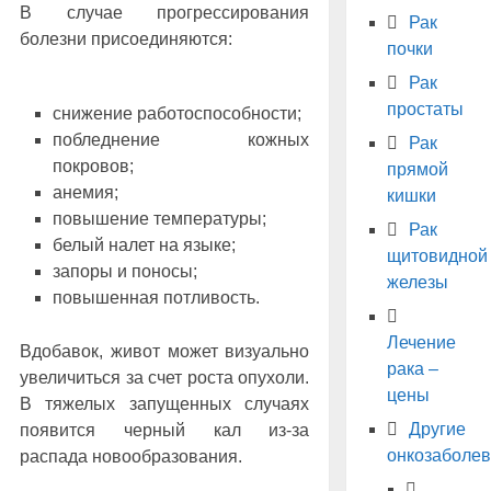
В случае прогрессирования
Рак
болезни присоединяются:
почки
Рак
простаты
снижение работоспособности;
побледнение кожных
Рак
покровов;
прямой
анемия;
кишки
повышение температуры;
Рак
белый налет на языке;
щитовидной
запоры и поносы;
железы
повышенная потливость.
Лечение
Вдобавок, живот может визуально
рака –
увеличиться за счет роста опухоли.
цены
В тяжелых запущенных случаях
Другие
появится черный кал из-за
онкозаболе
распада новообразования.