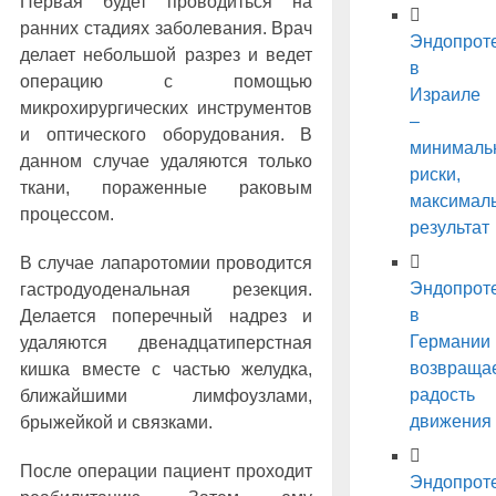
Первая будет проводиться на
ранних стадиях заболевания. Врач
Эндопрот
делает небольшой разрез и ведет
в
операцию с помощью
Израиле
микрохирургических инструментов
–
и оптического оборудования. В
минималь
данном случае удаляются только
риски,
ткани, пораженные раковым
максимал
процессом.
результат
В случае лапаротомии проводится
Эндопрот
гастродуоденальная резекция.
в
Делается поперечный надрез и
Германии
удаляются двенадцатиперстная
возвраща
кишка вместе с частью желудка,
радость
ближайшими лимфоузлами,
движения
брыжейкой и связками.
После операции пациент проходит
Эндопрот