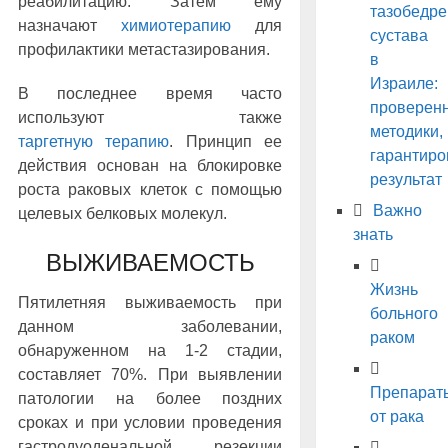
реабилитацию. Затем ему
тазобедре
назначают
химиотерапию
для
сустава
профилактики метастазирования.
в
Израиле:
В последнее время часто
проверен
используют также
методики,
таргетную терапию
. Принцип ее
гарантир
действия основан на блокировке
результат
роста раковых клеток с помощью
Важно
целевых белковых молекул.
знать
ВЫЖИВАЕМОСТЬ
Жизнь
Пятилетняя выживаемость при
больного
данном заболевании,
раком
обнаруженном на 1-2 стадии,
составляет 70%. При выявлении
Препарат
патологии на более поздних
от рака
сроках и при условии проведения
гастродуоденальной резекции