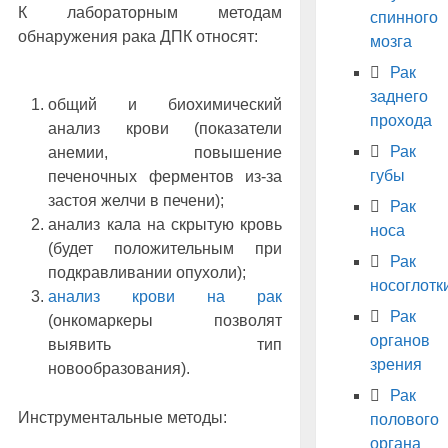
К лабораторным методам
спинного
обнаружения рака ДПК относят:
мозга
Рак
заднего
общий и биохимический
прохода
анализ крови (показатели
Рак
анемии, повышение
губы
печеночных ферментов из-за
застоя желчи в печени);
Рак
анализ кала на скрытую кровь
носа
(будет положительным при
Рак
подкравливании опухоли);
носоглотк
анализ крови на рак
Рак
(онкомаркеры позволят
органов
выявить тип
зрения
новообразования).
Рак
Инструментальные методы:
полового
органа