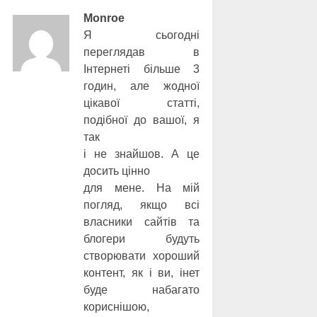
Monroe
Я сьогодні
переглядав в
Інтернеті більше 3
годин, але жодної
цікавої статті,
подібної до вашої, я
так
і не знайшов. А це
досить цінно
для мене. На мій
погляд, якщо всі
власники сайтів та
блогери будуть
створювати хороший
контент, як і ви, інет
буде набагато
кориснішою,