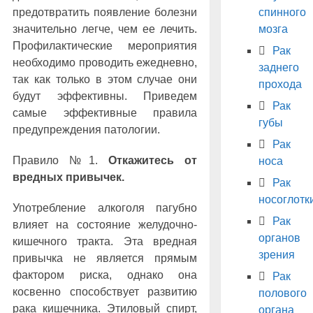
спинного
предотвратить появление болезни
мозга
значительно легче, чем ее лечить.
Профилактические мероприятия
Рак
необходимо проводить ежедневно,
заднего
так как только в этом случае они
прохода
будут эффективны. Приведем
Рак
самые эффективные правила
губы
предупреждения патологии.
Рак
Правило №1.
Откажитесь от
носа
вредных привычек.
Рак
носоглотк
Употребление алкоголя пагубно
Рак
влияет на состояние желудочно-
органов
кишечного тракта. Эта вредная
зрения
привычка не является прямым
фактором риска, однако она
Рак
косвенно способствует развитию
полового
рака кишечника. Этиловый спирт,
органа