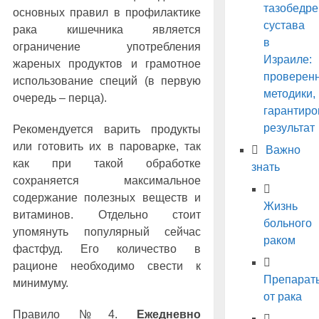
тазобедре
основных правил в профилактике
сустава
рака кишечника является
в
ограничение употребления
Израиле:
жареных продуктов и грамотное
проверен
использование специй (в первую
методики,
очередь – перца).
гарантир
результат
Рекомендуется варить продукты
или готовить их в пароварке, так
Важно
как при такой обработке
знать
сохраняется максимальное
содержание полезных веществ и
Жизнь
витаминов. Отдельно стоит
больного
упомянуть популярный сейчас
раком
фастфуд. Его количество в
рационе необходимо свести к
Препарат
минимуму.
от рака
Правило №4.
Ежедневно