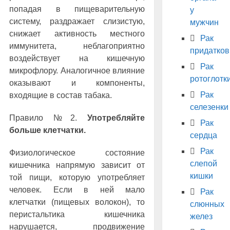
попадая в пищеварительную
у
систему, раздражает слизистую,
мужчин
снижает активность местного
Рак
иммунитета, неблагоприятно
придатков
воздействует на кишечную
Рак
микрофлору. Аналогичное влияние
ротоглотк
оказывают и компоненты,
Рак
входящие в состав табака.
селезенки
Правило №2.
Употребляйте
Рак
больше клетчатки.
сердца
Рак
Физиологическое состояние
слепой
кишечника напрямую зависит от
кишки
той пищи, которую употребляет
человек. Если в ней мало
Рак
клетчатки (пищевых волокон), то
слюнных
перистальтика кишечника
желез
нарушается, продвижение