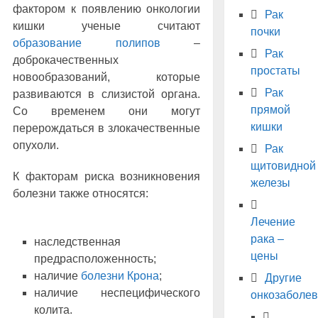
фактором к появлению онкологии
Рак
кишки ученые считают
почки
образование полипов
–
Рак
доброкачественных
простаты
новообразований, которые
Рак
развиваются в слизистой органа.
прямой
Со временем они могут
кишки
перерождаться в злокачественные
опухоли.
Рак
щитовидной
К факторам риска возникновения
железы
болезни также относятся:
Лечение
рака –
наследственная
цены
предрасположенность;
наличие
болезни Крона
;
Другие
наличие неспецифического
онкозаболе
колита.