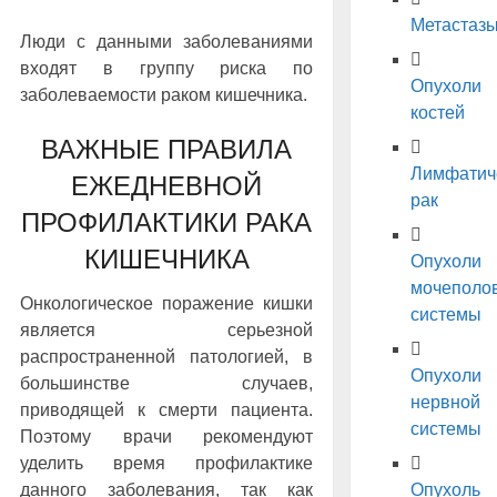
Метастаз
Люди с данными заболеваниями
входят в группу риска по
Опухоли
заболеваемости раком кишечника.
костей
ВАЖНЫЕ ПРАВИЛА
Лимфатич
ЕЖЕДНЕВНОЙ
рак
ПРОФИЛАКТИКИ РАКА
КИШЕЧНИКА
Опухоли
мочеполо
Онкологическое поражение кишки
системы
является серьезной
распространенной патологией, в
Опухоли
большинстве случаев,
нервной
приводящей к смерти пациента.
системы
Поэтому врачи рекомендуют
уделить время профилактике
Опухоль
данного заболевания, так как