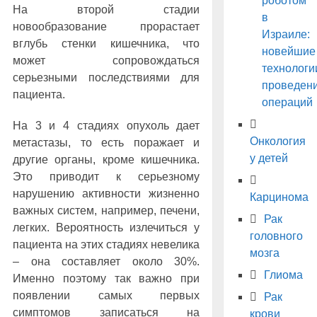
роботом
На второй стадии
в
новообразование прорастает
Израиле:
вглубь стенки кишечника, что
новейшие
может сопровождаться
технологи
серьезными последствиями для
проведен
пациента.
операций
На 3 и 4 стадиях опухоль дает
Онкология
метастазы, то есть поражает и
у детей
другие органы, кроме кишечника.
Это приводит к серьезному
нарушению активности жизненно
Карцинома
важных систем, например, печени,
Рак
легких. Вероятность излечиться у
головного
пациента на этих стадиях невелика
мозга
– она составляет около 30%.
Глиома
Именно поэтому так важно при
появлении самых первых
Рак
симптомов записаться на
крови