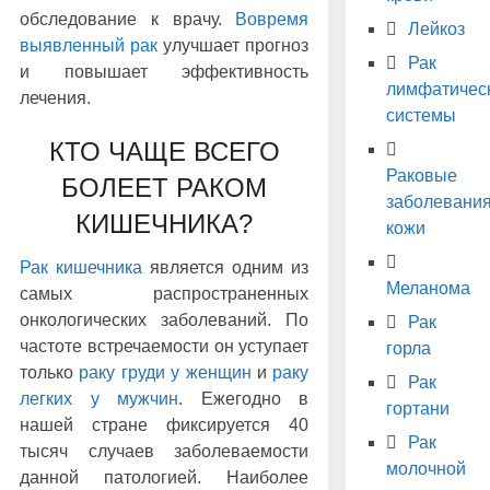
обследование к врачу.
Вовремя
Лейкоз
выявленный рак
улучшает прогноз
Рак
и повышает эффективность
лимфатичес
лечения.
системы
КТО ЧАЩЕ ВСЕГО
Раковые
БОЛЕЕТ РАКОМ
заболевани
КИШЕЧНИКА?
кожи
Рак кишечника
является одним из
Меланома
самых распространенных
онкологических заболеваний. По
Рак
частоте встречаемости он уступает
горла
только
раку груди у женщин
и
раку
Рак
легких у мужчин
. Ежегодно в
гортани
нашей стране фиксируется 40
Рак
тысяч случаев заболеваемости
молочной
данной патологией. Наиболее