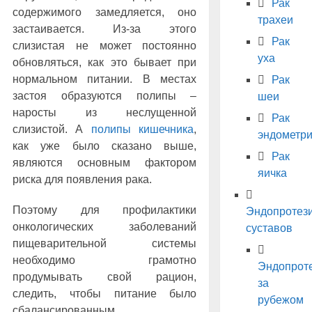
Рак
содержимого замедляется, оно
трахеи
застаивается. Из-за этого
Рак
слизистая не может постоянно
уха
обновляться, как это бывает при
нормальном питании. В местах
Рак
застоя образуются полипы –
шеи
наросты из неслущенной
Рак
слизистой. А
полипы кишечника
,
эндометр
как уже было сказано выше,
Рак
являются основным фактором
яичка
риска для появления рака.
Поэтому для профилактики
Эндопротез
онкологических заболеваний
суставов
пищеварительной системы
необходимо грамотно
Эндопрот
продумывать свой рацион,
за
следить, чтобы питание было
рубежом
сбалансированным.