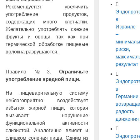
Рекомендуется увеличить
Эндопрот
употребление продуктов,
в
содержащих много клетчатки.
Израиле
Желательно употреблять свежие
–
фрукты и овощи, так как при
минималь
термической обработке пищевые
риски,
волокна разрушаются.
максимал
результат
Правило №3.
Ограничьте
употребление вредной пищи.
Эндопрот
в
На пищеварительную систему
Германии
неблагоприятно воздействует
возвраща
избыток жирной пищи, которая
радость
вызывает нарушение
движения
функциональной активности
слизистой. Аналогично влияет и
Эндопрот
слишком соленая пища. Одним из