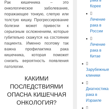
рака в
Рак кишечника – это
Корее
онкологическое заболевание,
поражающее тонкую, слепую или
Лечение
толстую кишку. Прогрессирование
рака в
болезни может привести к
России
серьезным осложнениям, которые
губительно скажутся на состоянии
пациента. Именно поэтому так
Лечение
важна профилактика рака
рака в
кишечника, которая поможет
Китае
снизить вероятность появления
патологии.
Зарубежные
клиники
КАКИМИ
ПОСЛЕДСТВИЯМИ
Диагностика
ОПАСНА КИШЕЧНАЯ
рака в
Израиле
ОНКОЛОГИЯ?