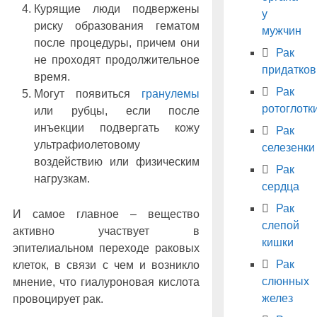
Курящие люди подвержены
у
риску образования гематом
мужчин
после процедуры, причем они
Рак
не проходят продолжительное
придатков
время.
Рак
Могут появиться
гранулемы
ротоглотк
или рубцы, если после
инъекции подвергать кожу
Рак
ультрафиолетовому
селезенки
воздействию или физическим
Рак
нагрузкам.
сердца
Рак
И самое главное – вещество
слепой
активно участвует в
кишки
эпителиальном переходе раковых
Рак
клеток, в связи с чем и возникло
слюнных
мнение, что гиалуроновая кислота
желез
провоцирует рак.