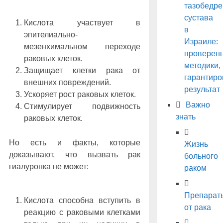
тазобедре
сустава
Кислота участвует в
в
эпителиально-
Израиле:
мезенхимальном переходе
проверен
раковых клеток.
методики,
Защищает клетки рака от
гарантир
внешних повреждений.
результат
Ускоряет рост раковых клеток.
Важно
Стимулирует подвижность
знать
раковых клеток.
Но есть и факты, которые
Жизнь
доказывают, что вызвать рак
больного
гиалуронка не может:
раком
Препарат
Кислота способна вступить в
от рака
реакцию с раковыми клетками