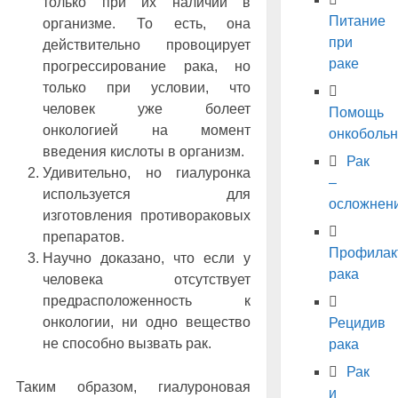
только при их наличии в
Питание
организме. То есть, она
при
действительно провоцирует
раке
прогрессирование рака, но
только при условии, что
человек уже болеет
Помощь
онкологией на момент
онкоболь
введения кислоты в организм.
Рак
Удивительно, но гиалуронка
–
используется для
осложнен
изготовления противораковых
препаратов.
Профилак
Научно доказано, что если у
рака
человека отсутствует
предрасположенность к
онкологии, ни одно вещество
Рецидив
не способно вызвать рак.
рака
Рак
Таким образом, гиалуроновая
и