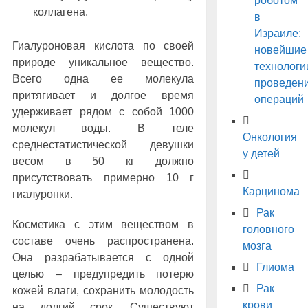
роботом
коллагена.
в
Израиле:
Гиалуроновая кислота по своей
новейшие
природе уникальное вещество.
технологи
Всего одна ее молекула
проведен
притягивает и долгое время
операций
удерживает рядом с собой 1000
молекул воды. В теле
Онкология
среднестатистической девушки
у детей
весом в 50 кг должно
присутствовать примерно 10 г
Карцинома
гиалуронки.
Рак
Косметика с этим веществом в
головного
составе очень распространена.
мозга
Она разрабатывается с одной
Глиома
целью – предупредить потерю
Рак
кожей влаги, сохранить молодость
крови
на долгий срок. Существуют