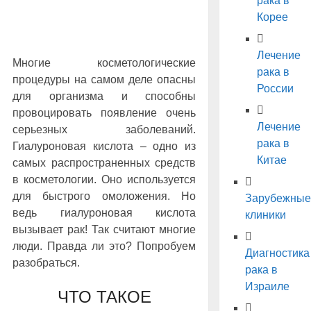
рака в
Корее
Лечение
Многие косметологические
рака в
процедуры на самом деле опасны
России
для организма и способны
провоцировать появление очень
Лечение
серьезных заболеваний.
рака в
Гиалуроновая кислота – одно из
Китае
самых распространенных средств
в косметологии. Оно используется
для быстрого омоложения. Но
Зарубежные
ведь гиалуроновая кислота
клиники
вызывает рак! Так считают многие
люди. Правда ли это? Попробуем
Диагностика
разобраться.
рака в
Израиле
ЧТО ТАКОЕ