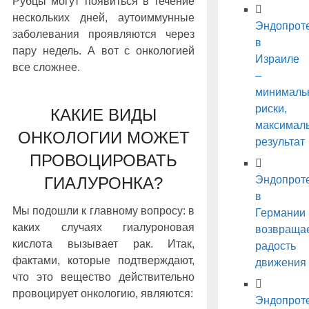
Рубцы могут появиться в течение
нескольких дней, аутоиммунные
Эндопрот
заболевания проявляются через
в
пару недель. А вот с онкологией
Израиле
все сложнее.
–
минималь
риски,
КАКИЕ ВИДЫ
максимал
ОНКОЛОГИИ МОЖЕТ
результат
ПРОВОЦИРОВАТЬ
ГИАЛУРОНКА?
Эндопрот
в
Мы подошли к главному вопросу: в
Германии
каких случаях гиалуроновая
возвраща
кислота вызывает рак. Итак,
радость
фактами, которые подтверждают,
движения
что это вещество действительно
провоцирует онкологию, являются:
Эндопрот