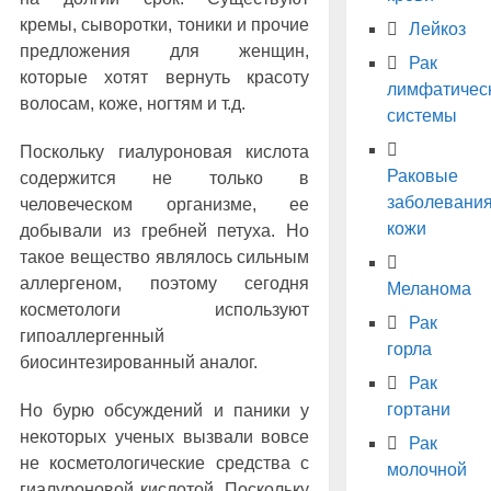
кремы, сыворотки, тоники и прочие
Лейкоз
предложения для женщин,
Рак
которые хотят вернуть красоту
лимфатичес
волосам, коже, ногтям и т.д.
системы
Поскольку гиалуроновая кислота
Раковые
содержится не только в
заболевани
человеческом организме, ее
кожи
добывали из гребней петуха. Но
такое вещество являлось сильным
аллергеном, поэтому сегодня
Меланома
косметологи используют
Рак
гипоаллергенный
горла
биосинтезированный аналог.
Рак
гортани
Но бурю обсуждений и паники у
некоторых ученых вызвали вовсе
Рак
не косметологические средства с
молочной
гиалуроновой кислотой. Поскольку