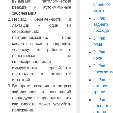
вызывает патологические
спинного
реакции и аутоиммунные
мозга
заболевания.
Рак
Период беременности и
заднего
лактации – один из
прохода
серьезнейших
противопоказаний. Если
Рак
кислота способна навредить
губы
человеку, то ребенок с
Рак
практически не
носа
сформировавшимся
Рак
иммунитетом – первый, кто
носоглотк
пострадает в результате
Рак
инъекций.
органов
Во время лечения от острых
зрения
заболеваний и воспалений
процедура не проводится, так
Рак
как кислота может усугубить
полового
положение.
органа