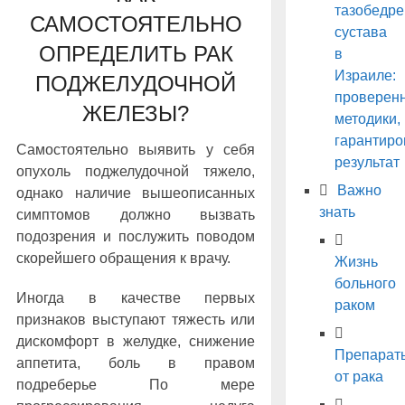
тазобедре
САМОСТОЯТЕЛЬНО
сустава
ОПРЕДЕЛИТЬ РАК
в
Израиле:
ПОДЖЕЛУДОЧНОЙ
проверен
ЖЕЛЕЗЫ?
методики,
гарантир
Самостоятельно выявить у себя
результат
опухоль поджелудочной тяжело,
Важно
однако наличие вышеописанных
знать
симптомов должно вызвать
подозрения и послужить поводом
скорейшего обращения к врачу.
Жизнь
больного
Иногда в качестве первых
раком
признаков выступают тяжесть или
дискомфорт в желудке, снижение
Препарат
аппетита, боль в правом
от рака
подреберье По мере