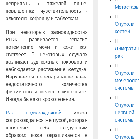
неприязнь к тяжелой пище,
Метастаз
повышенная чувствительность к
алкоголю, кофеину и таблеткам.
Опухоли
костей
При некоторых разновидностях
РПЖ развивается гепатит,
потемнение мочи и кожи, кал
Лимфатич
светлеет. В некоторых случаях
рак
возникает зуд кожных покровов и
наблюдается растяжение желудка.
Опухоли
Нарушается переваривание из-за
мочеполо
недостаточного количества
системы
ферментов и желчи в кишечнике.
Иногда бывают кровотечения.
Опухоли
нервной
Рак поджелудочной
может
системы
сопровождаться желтухой, которая
проявляет себя следующим
образом: кожа окрашивается в
Опухоль