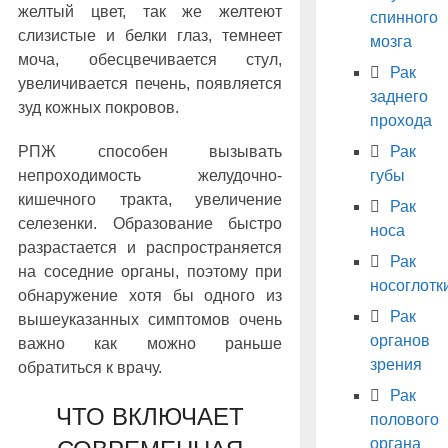
желтый цвет, так же желтеют
спинного
слизистые и белки глаз, темнеет
мозга
моча, обесцвечивается стул,
Рак
увеличивается печень, появляется
заднего
зуд кожных покровов.
прохода
РПЖ способен вызывать
Рак
непроходимость желудочно-
губы
кишечного тракта, увеличение
Рак
селезенки. Образование быстро
носа
разрастается и распространяется
Рак
на соседние органы, поэтому при
носоглотк
обнаружение хотя бы одного из
Рак
вышеуказанных симптомов очень
органов
важно как можно раньше
зрения
обратиться к врачу.
Рак
ЧТО ВКЛЮЧАЕТ
полового
органа