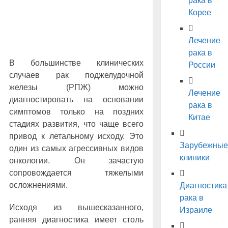
рака в
Корее
Лечение
рака в
В большинстве клинических
России
случаев рак поджелудочной
железы (РПЖ) можно
Лечение
диагностировать на основании
рака в
симптомов только на поздних
Китае
стадиях развития, что чаще всего
привод к летальному исходу. Это
Зарубежные
один из самых агрессивных видов
клиники
онкологии. Он зачастую
сопровождается тяжелыми
осложнениями.
Диагностика
рака в
Исходя из вышесказанного,
Израиле
ранняя диагностика имеет столь