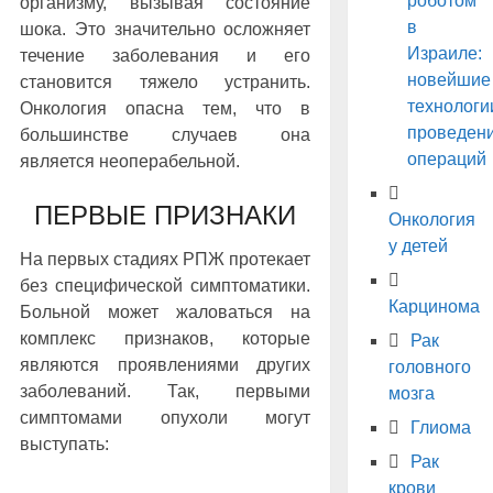
роботом
организму, вызывая состояние
в
шока. Это значительно осложняет
Израиле:
течение заболевания и его
новейшие
становится тяжело устранить.
технологи
Онкология опасна тем, что в
проведен
большинстве случаев она
операций
является неоперабельной.
ПЕРВЫЕ ПРИЗНАКИ
Онкология
у детей
На первых стадиях РПЖ протекает
без специфической симптоматики.
Карцинома
Больной может жаловаться на
комплекс признаков, которые
Рак
являются проявлениями других
головного
заболеваний. Так, первыми
мозга
симптомами опухоли могут
Глиома
выступать:
Рак
крови