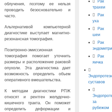
Рак
облучения, поэтому ее нельзя
трахеи
проводить безосновательно и
Рак
часто.
уха
Альтернативой компьютерной
Рак
диагностике выступает магнитно-
шеи
резонансная томография.
Рак
эндометр
Позитронно-эмиссионная
томография помогает уточнить
Рак
размеры и расположение раковой
яичка
опухоли. Эта диагностика дает
возможность определить объем
Эндопротез
оперативного вмешательства.
суставов
К методам диагностики РПЖ
Эндопрот
относят и рентген желудочно-
за
кишечного тракта. Он поможет
рубежом
определить деформации и