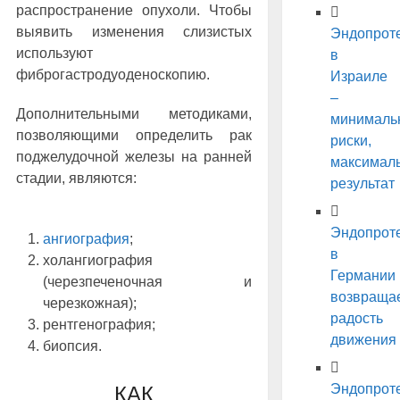
распространение опухоли. Чтобы
выявить изменения слизистых
Эндопрот
используют
в
фиброгастродуоденоскопию.
Израиле
–
Дополнительными методиками,
минималь
позволяющими определить рак
риски,
поджелудочной железы на ранней
максимал
стадии, являются:
результат
Эндопрот
ангиография
;
в
холангиография
Германии
(черезпеченочная и
возвраща
черезкожная);
радость
рентгенография;
движения
биопсия.
Эндопрот
КАК