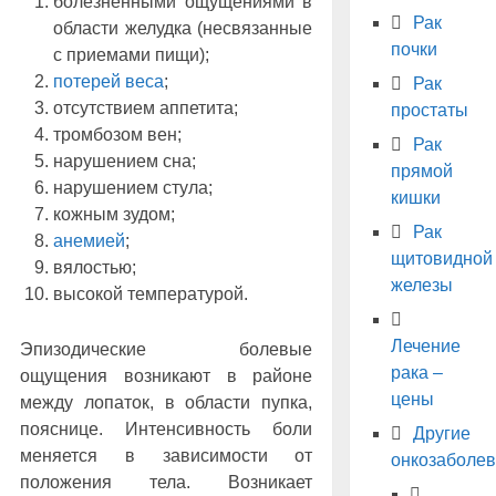
болезненными ощущениями в
Рак
области желудка (несвязанные
почки
с приемами пищи);
потерей веса
;
Рак
отсутствием аппетита;
простаты
тромбозом вен;
Рак
нарушением сна;
прямой
нарушением стула;
кишки
кожным зудом;
Рак
анемией
;
щитовидной
вялостью;
железы
высокой температурой.
Лечение
Эпизодические болевые
рака –
ощущения возникают в районе
цены
между лопаток, в области пупка,
пояснице. Интенсивность боли
Другие
меняется в зависимости от
онкозаболе
положения тела. Возникает