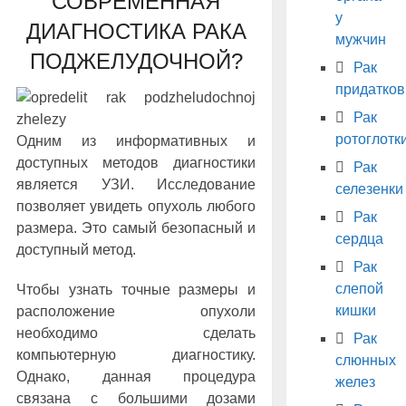
СОВРЕМЕННАЯ
у
ДИАГНОСТИКА РАКА
мужчин
ПОДЖЕЛУДОЧНОЙ?
Рак
придатков
Рак
ротоглотк
Одним из информативных и
доступных методов диагностики
Рак
является УЗИ. Исследование
селезенки
позволяет увидеть опухоль любого
Рак
размера. Это самый безопасный и
сердца
доступный метод.
Рак
слепой
Чтобы узнать точные размеры и
кишки
расположение опухоли
необходимо сделать
Рак
компьютерную диагностику.
слюнных
Однако, данная процедура
желез
связана с большими дозами