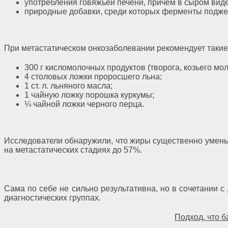
употребления говяжьей печени, причем в сыром виде
природные добавки, среди которых ферменты поджел
При метастатическом онкозаболевании рекомендует такие
300 г кисломолочных продуктов (творога, козьего мол
4 столовых ложки проросшего льна;
1 ст. л. льняного масла;
1 чайную ложку порошка куркумы;
¼ чайной ложки черного перца.
Исследователи обнаружили, что жиры существенно умень
на метастатических стадиях до 57%.
Сама по себе не сильно результативна, но в сочетании 
диагностических группах.
Подход, что 