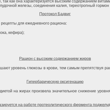
, так как она характеризуется высоким содержанием витами
удочной железы, соединения калия, тиреотропный гормон и
Протокол Бадвиг
 рецепты для ежедневного рациона:
ока, кефира);
Рацион с высоким содержанием жиров
шают уровень глюкозы в крови, тем самым препятствуя р
Гипербарическую оксигенацию
с диетой на жирах произвела значительное снижение уров
базируется на работе протеолитического фермента поджелу