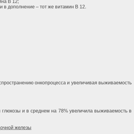
на В 12;
 в дополнение ‒ тот же витамин В 12.
аспространению онкопроцесса и увеличивая выживаемость
ня глюкозы и в среднем на 78% увеличила выживаемость в
дочной железы