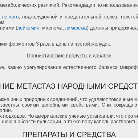
т метаболических различий. Рекомендации по использованию
 легкого
, поджелудочной и предстательной желез, толсто
ом;
ниями (
лейкемия
, миелома,
лимфома
) должны придержива
ких ферментов 3 раза в день на пустой желудок.
Пробиотические продукты и добавки
е, важно урегулирование естественного баланса микроф
НИЕ МЕТАСТАЗ НАРОДНЫМИ СРЕДС
также иных природных соединений, что удаляют токсичные м
 известны своими целебными свойствами. Они сокраща
апии.
 подходов. Но американские ученые установили, что проти
 шею в области пульсации, а также пару капель растворить в
ПРЕПАРАТЫ И СРЕДСТВА