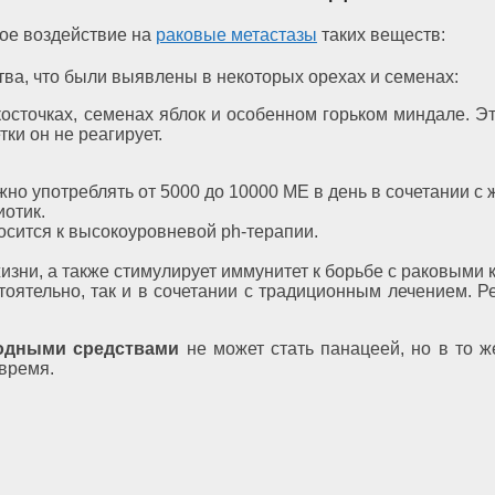
ое воздействие на
раковые метастазы
таких веществ:
ства, что были выявлены в некоторых орехах и семенах:
точках, семенах яблок и особенном горьком миндале. Это 
ки он не реагирует.
жно употреблять от 5000 до 10000 МЕ в день в сочетании с
иотик.
осится к высокоуровневой ph-терапии.
изни, а также стимулирует иммунитет к борьбе с раковыми 
стоятельно, так и в сочетании с традиционным лечением. 
родными средствами
не может стать панацеей, но в то 
 время.