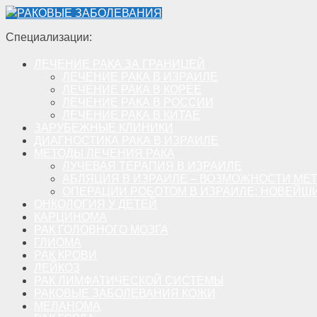
РАКОВЫЕ ЗАБОЛЕВАНИЯ
Специализации:
ЛЕЧЕНИЕ РАКА ЗА ГРАНИЦЕЙ
ЛЕЧЕНИЕ РАКА В ИЗРАИЛЕ
ЛЕЧЕНИЕ РАКА В КОРЕЕ
ЛЕЧЕНИЕ РАКА В РОССИИ
ЛЕЧЕНИЕ РАКА В КИТАЕ
ЗАРУБЕЖНЫЕ КЛИНИКИ
ДИАГНОСТИКА РАКА В ИЗРАИЛЕ
МЕТОДЫ ЛЕЧЕНИЯ РАКА
ЛУЧЕВАЯ ТЕРАПИЯ В ИЗРАИЛЕ
АБЛЯЦИЯ В ИЗРАИЛЕ – ВОЗМОЖНОСТИ МЕ
ОПЕРАЦИИ РОБОТОМ В ИЗРАИЛЕ: НОВЕЙШ
ОНКОЛОГИЯ У ДЕТЕЙ
КАРЦИНОМА
РАК ГОЛОВНОГО МОЗГА
ГЛИОМА
РАК КРОВИ
ЛЕЙКОЗ
РАК ЛИМФАТИЧЕСКОЙ СИСТЕМЫ
РАКОВЫЕ ЗАБОЛЕВАНИЯ КОЖИ
МЕЛАНОМА