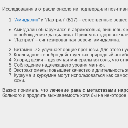
Исследования в отрасли онкологии подтвердили позитивн
“
Амигдалин
” и “Лаэтрил” (В17) ‒ естественные веще
Амигдалин обнаружился в абрикосовых, вишневых кос
освобождения яда цианида. Причем на здоровые клет
“Лаэтрил” ‒ синтезированная версия амигдалина.
Витамин D 3 улучшает общие прогнозы. Для этого ну
Коллоидное серебро действует как природный антиб
Хлорид цезия ‒ щелочная минеральная соль, что отн
Соблюдение надлежащего уровня магния.
Экстракт омелы повышает качество и длительность ж
Куркума и куркумин могут использоваться как само
кожи.
Важно понимать, что
лечение рака с метастазами на
больного и продлить выживаемость хотя бы на некоторое