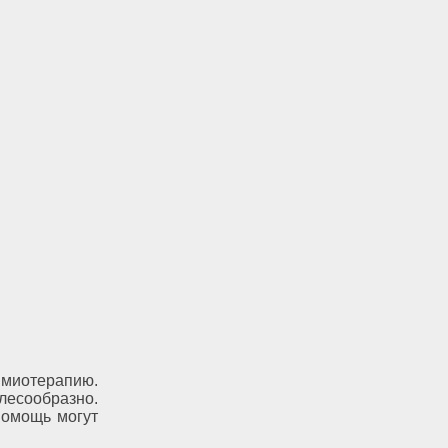
химиотерапию.
лесообразно.
помощь могут