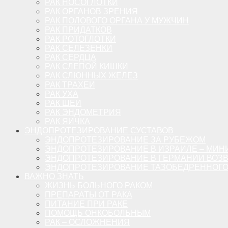
РАК НОСОГЛОТКИ
РАК ОРГАНОВ ЗРЕНИЯ
РАК ПОЛОВОГО ОРГАНА У МУЖЧИН
РАК ПРИДАТКОВ
РАК РОТОГЛОТКИ
РАК СЕЛЕЗЕНКИ
РАК СЕРДЦА
РАК СЛЕПОЙ КИШКИ
РАК СЛЮННЫХ ЖЕЛЕЗ
РАК ТРАХЕИ
РАК УХА
РАК ШЕИ
РАК ЭНДОМЕТРИЯ
РАК ЯИЧКА
ЭНДОПРОТЕЗИРОВАНИЕ СУСТАВОВ
ЭНДОПРОТЕЗИРОВАНИЕ ЗА РУБЕЖОМ
ЭНДОПРОТЕЗИРОВАНИЕ В ИЗРАИЛЕ – МИН
ЭНДОПРОТЕЗИРОВАНИЕ В ГЕРМАНИИ ВОЗ
ЭНДОПРОТЕЗИРОВАНИЕ ТАЗОБЕДРЕННОГО 
ВАЖНО ЗНАТЬ
ЖИЗНЬ БОЛЬНОГО РАКОМ
ПРЕПАРАТЫ ОТ РАКА
ПИТАНИЕ ПРИ РАКЕ
ПОМОЩЬ ОНКОБОЛЬНЫМ
РАК – ОСЛОЖНЕНИЯ