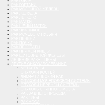
РАК ГОРЛА
РАК ГОРТАНИ
РАК МОЛОЧНОЙ ЖЕЛЕЗЫ
РАК ЖЕЛУДКА
РАК ЛЕГКОГО
РАК МАТКИ
РАК ШЕЙКИ МАТКИ
РАК ЯИЧНИКОВ
РАК МОЧЕВОГО ПУЗЫРЯ
РАК ПЕЧЕНИ
РАК ПОЧКИ
РАК ПРОСТАТЫ
РАК ПРЯМОЙ КИШКИ
РАК ЩИТОВИДНОЙ ЖЕЛЕЗЫ
ЛЕЧЕНИЕ РАКА – ЦЕНЫ
ДРУГИЕ ОНКОЗАБОЛЕВАНИЯ
МЕТАСТАЗЫ
ОПУХОЛИ КОСТЕЙ
ЛИМФАТИЧЕСКИЙ РАК
ОПУХОЛИ МОЧЕПОЛОВОЙ СИСТЕМЫ
ОПУХОЛИ НЕРВНОЙ СИСТЕМЫ
ОПУХОЛЬ СПИННОГО МОЗГА
РАК ЗАДНЕГО ПРОХОДА
РАК ГУБЫ
РАК НОСА