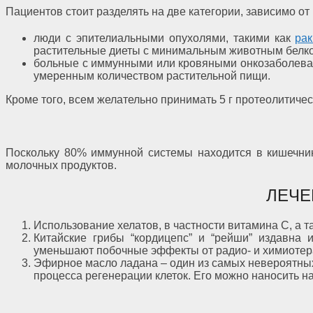
Пациентов стоит разделять на две категории, зависимо о
люди с эпителиальными опухолями, такими как
рак
растительные диеты с минимальным животным белк
больные с иммунными или кровяными онкозаболева
умеренным количеством растительной пищи.
Кроме того, всем желательно принимать 5 г протеолитичес
Поскольку 80% иммунной системы находится в кишечник
молочных продуктов.
ЛЕЧЕ
Использование хелатов, в частности витамина С, а 
Китайские грибы “кордицепс” и “рейши” издавна
уменьшают побочные эффекты от радио- и химиотер
Эфирное масло ладана ‒ один из самых невероятных
процесса регенерации клеток. Его можно наносить на