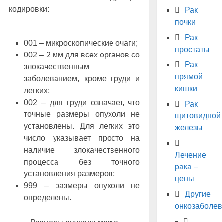
кодировки:
Рак
почки
Рак
001 ‒ микроскопические очаги;
простаты
002 ‒ 2 мм для всех органов со
Рак
злокачественным
прямой
заболеванием, кроме груди и
кишки
легких;
002 ‒ для груди означает, что
Рак
точные размеры опухоли не
щитовидной
установлены. Для легких это
железы
число указывает просто на
наличие злокачественного
Лечение
процесса без точного
рака –
установления размеров;
цены
999 ‒ размеры опухоли не
Другие
определены.
онкозаболе