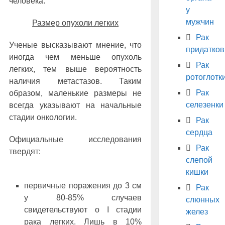
человека.
у
мужчин
Размер опухоли легких
Рак
Ученые высказывают мнение, что
придатков
иногда чем меньше опухоль
Рак
легких, тем выше вероятность
ротоглотк
наличия метастазов. Таким
Рак
образом, маленькие размеры не
селезенки
всегда указывают на начальные
стадии онкологии.
Рак
сердца
Официальные исследования
Рак
твердят:
слепой
кишки
первичные поражения до 3 см
Рак
у 80-85% случаев
слюнных
свидетельствуют о I стадии
желез
рака легких. Лишь в 10%