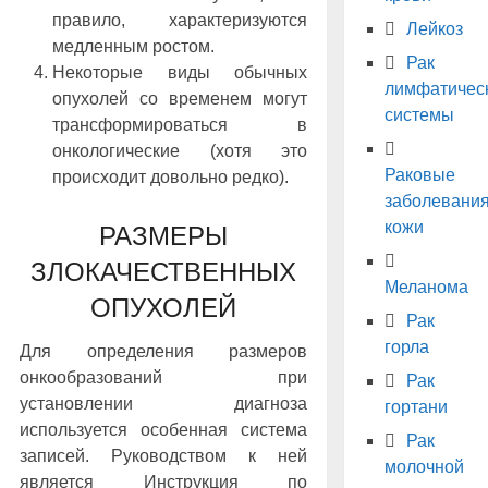
правило, характеризуются
Лейкоз
медленным ростом.
Рак
Некоторые виды обычных
лимфатичес
опухолей со временем могут
системы
трансформироваться в
онкологические (хотя это
Раковые
происходит довольно редко).
заболевани
кожи
РАЗМЕРЫ
ЗЛОКАЧЕСТВЕННЫХ
Меланома
ОПУХОЛЕЙ
Рак
горла
Для определения размеров
онкообразований при
Рак
установлении диагноза
гортани
используется особенная система
Рак
записей. Руководством к ней
молочной
является Инструкция по