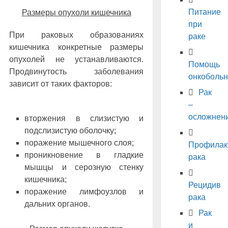
Питание
Размеры опухоли кишечника
при
При раковых образованиях
раке
кишечника конкретные размеры
опухолей не устанавливаются.
Помощь
Продвинутость заболевания
онкоболь
зависит от таких факторов:
Рак
–
осложнен
вторжения в слизистую и
подслизистую оболочку;
поражение мышечного слоя;
Профилак
проникновение в гладкие
рака
мышцы и серозную стенку
кишечника;
Рецидив
поражение лимфоузлов и
рака
дальних органов.
Рак
и