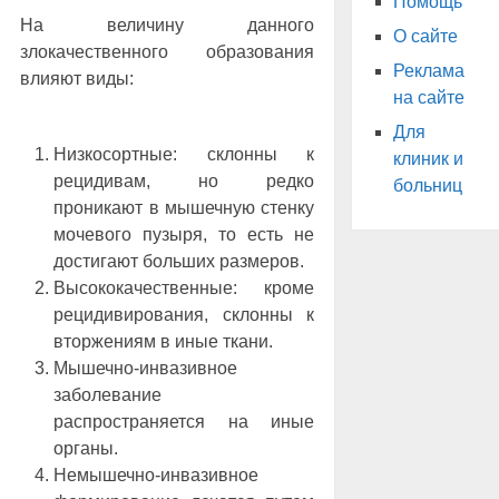
Помощь
На величину данного
О сайте
злокачественного образования
Реклама
влияют виды:
на сайте
Для
Низкосортные: склонны к
клиник и
рецидивам, но редко
больниц
проникают в мышечную стенку
мочевого пузыря, то есть не
достигают больших размеров.
Высококачественные: кроме
рецидивирования, склонны к
вторжениям в иные ткани.
Мышечно-инвазивное
заболевание
распространяется на иные
органы.
Немышечно-инвазивное