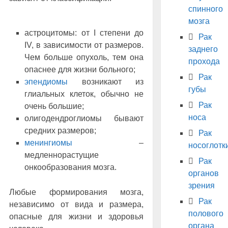
спинного
мозга
астроцитомы: от I степени до
Рак
IV, в зависимости от размеров.
заднего
Чем больше опухоль, тем она
прохода
опаснее для жизни больного;
Рак
эпендиомы
возникают из
губы
глиальных клеток, обычно не
Рак
очень большие;
носа
олигодендроглиомы бывают
средних размеров;
Рак
менингиомы
‒
носоглотк
медленнорастущие
Рак
онкообразования мозга.
органов
зрения
Любые формирования мозга,
Рак
независимо от вида и размера,
полового
опасные для жизни и здоровья
органа