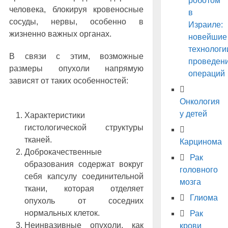
роботом
человека, блокируя кровеносные
в
сосуды, нервы, особенно в
Израиле:
жизненно важных органах.
новейшие
технологи
В связи с этим, возможные
проведен
размеры опухоли напрямую
операций
зависят от таких особенностей:
Онкология
у детей
Характеристики
гистологической структуры
тканей.
Карцинома
Доброкачественные
Рак
образования содержат вокруг
головного
себя капсулу соединительной
мозга
ткани, которая отделяет
Глиома
опухоль от соседних
нормальных клеток.
Рак
Неинвазивные опухоли, как
крови