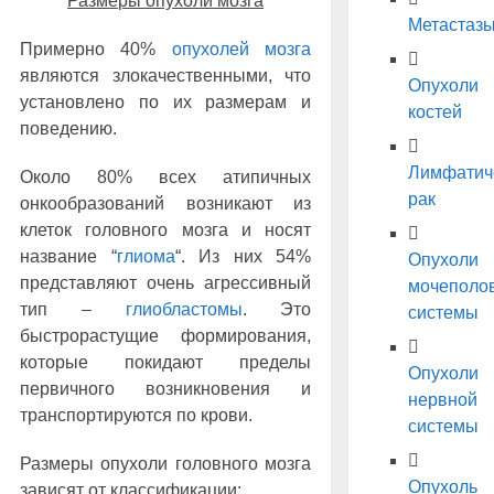
Размеры опухоли мозга
Метастаз
Примерно 40%
опухолей мозга
являются злокачественными, что
Опухоли
установлено по их размерам и
костей
поведению.
Лимфатич
Около 80% всех атипичных
рак
онкообразований возникают из
клеток головного мозга и носят
название “
глиома
“. Из них 54%
Опухоли
представляют очень агрессивный
мочеполо
тип ‒
глиобластомы
. Это
системы
быстрорастущие формирования,
которые покидают пределы
Опухоли
первичного возникновения и
нервной
транспортируются по крови.
системы
Размеры опухоли головного мозга
Опухоль
зависят от классификации: