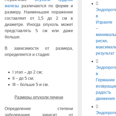
железы
различаются по форме и
Эндопрот
размеру. Наименьшее поражение
в
составляет от 1,5 до 2 см в
Израиле
диаметре. Иногда опухоль может
–
представлять 5 см или даже
минималь
больше.
риски,
максимал
В зависимости от размера,
результат
определяется и стадия:
Эндопрот
I этап ‒ до 2 см;
в
II ‒ до 5 см;
Германии
III ‒ больше 5-и см.
возвраща
радость
Размеры опухоли печени
движения
Определение степени
Эндопрот
заболевания зависит от