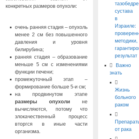
тазобедре
конкретных размеров опухоли:
сустава
в
Израиле:
очень ранняя стадия ‒ опухоль
проверен
менее 2 см без повышенного
методики,
давления и уровня
гарантир
билирубина;
результат
ранняя стадия ‒ образование
меньше 5 см с изменениями
Важно
функции печени;
знать
промежуточный этап ‒
формирование больше 5-и см;
Жизнь
на продвинутом этапе
больного
размеры опухоли
не
раком
вычисляются, потому что
злокачественный процесс
Препарат
вторгся в иные части
от рака
организма.