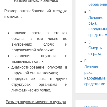
Размер опухоли желудка
беременн
Размер онкозаболеваний желудка
включает:
Лечение
рака
народным
наличие роста в стенках
средства
органа, в том числе во
внутренних слоях и
Смерть
подслизистой оболочке;
от рака
выявление опухоли в
мышечных тканях;
Лечение
диагностирование опухоли в
рака
наружной стенке желудка;
народными
определение рака в других
средствами
структурах организма и
лимфатических узлах.
Размер опухоли мочевого пузыря