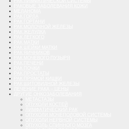
РАК ЛИМФАТИЧЕСКОЙ СИСТЕМЫ
РАКОВЫЕ ЗАБОЛЕВАНИЯ КОЖИ
МЕЛАНОМА
РАК ГОРЛА
РАК ГОРТАНИ
РАК МОЛОЧНОЙ ЖЕЛЕЗЫ
РАК ЖЕЛУДКА
РАК ЛЕГКОГО
РАК МАТКИ
РАК ШЕЙКИ МАТКИ
РАК ЯИЧНИКОВ
РАК МОЧЕВОГО ПУЗЫРЯ
РАК ПЕЧЕНИ
РАК ПОЧКИ
РАК ПРОСТАТЫ
РАК ПРЯМОЙ КИШКИ
РАК ЩИТОВИДНОЙ ЖЕЛЕЗЫ
ЛЕЧЕНИЕ РАКА – ЦЕНЫ
ДРУГИЕ ОНКОЗАБОЛЕВАНИЯ
МЕТАСТАЗЫ
ОПУХОЛИ КОСТЕЙ
ЛИМФАТИЧЕСКИЙ РАК
ОПУХОЛИ МОЧЕПОЛОВОЙ СИСТЕМЫ
ОПУХОЛИ НЕРВНОЙ СИСТЕМЫ
ОПУХОЛЬ СПИННОГО МОЗГА