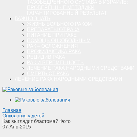
ТАЗОБЕДРЕННОГО СУСТАВА В ИЗРАИЛЕ:
ПРОВЕРЕННЫЕ МЕТОДИКИ,
ГАРАНТИРОВАННЫЙ РЕЗУЛЬТАТ
ВАЖНО ЗНАТЬ
ЖИЗНЬ БОЛЬНОГО РАКОМ
ПРЕПАРАТЫ ОТ РАКА
ПИТАНИЕ ПРИ РАКЕ
ПОМОЩЬ ОНКОБОЛЬНЫМ
РАК – ОСЛОЖНЕНИЯ
ПРОФИЛАКТИКА РАКА
РЕЦИДИВ РАКА
РАК И БЕРЕМЕННОСТЬ
ЛЕЧЕНИЕ РАКА НАРОДНЫМИ СРЕДСТВАМИ
СМЕРТЬ ОТ РАКА
ЛЕЧЕНИЕ РАКА НАРОДНЫМИ СРЕДСТВАМИ
Главная
Онкология у детей
Как выглядит бластома? Фото
07-Апр-2015