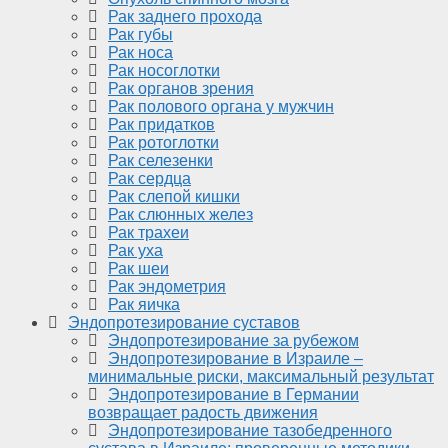
Рак заднего прохода
Рак губы
Рак носа
Рак носоглотки
Рак органов зрения
Рак полового органа у мужчин
Рак придатков
Рак ротоглотки
Рак селезенки
Рак сердца
Рак слепой кишки
Рак слюнных желез
Рак трахеи
Рак уха
Рак шеи
Рак эндометрия
Рак яичка
Эндопротезирование суставов
Эндопротезирование за рубежом
Эндопротезирование в Израиле –
минимальные риски, максимальный результат
Эндопротезирование в Германии
возвращает радость движения
Эндопротезирование тазобедренного