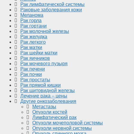
Рак лимфатической системы
Раковые заболевания кожи
Меланома
Рак горла
Рак гортани
Рак молочной железы
Рак желудка
Рак легкого
Рак матки
Рак шейки матки
Рак яичников
Рак мочевого пузыря
Рак печени
Рак почки
Рак простаты
Рак прямой кишки
Рак щитовидной железы
Лечение рака – цены
Другие онкозаболевания
Метастазы
Опухоли костей
Лимфатический рак
Опухоли мочеполовой системы
Опухоли нервной системы
Опухоль спинного мозга