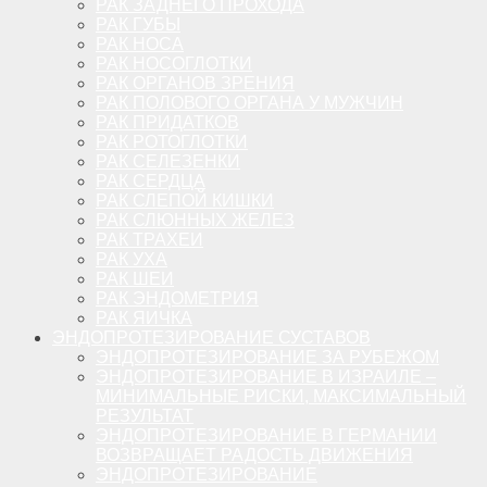
РАК ЗАДНЕГО ПРОХОДА
РАК ГУБЫ
РАК НОСА
РАК НОСОГЛОТКИ
РАК ОРГАНОВ ЗРЕНИЯ
РАК ПОЛОВОГО ОРГАНА У МУЖЧИН
РАК ПРИДАТКОВ
РАК РОТОГЛОТКИ
РАК СЕЛЕЗЕНКИ
РАК СЕРДЦА
РАК СЛЕПОЙ КИШКИ
РАК СЛЮННЫХ ЖЕЛЕЗ
РАК ТРАХЕИ
РАК УХА
РАК ШЕИ
РАК ЭНДОМЕТРИЯ
РАК ЯИЧКА
ЭНДОПРОТЕЗИРОВАНИЕ СУСТАВОВ
ЭНДОПРОТЕЗИРОВАНИЕ ЗА РУБЕЖОМ
ЭНДОПРОТЕЗИРОВАНИЕ В ИЗРАИЛЕ –
МИНИМАЛЬНЫЕ РИСКИ, МАКСИМАЛЬНЫЙ
РЕЗУЛЬТАТ
ЭНДОПРОТЕЗИРОВАНИЕ В ГЕРМАНИИ
ВОЗВРАЩАЕТ РАДОСТЬ ДВИЖЕНИЯ
ЭНДОПРОТЕЗИРОВАНИЕ