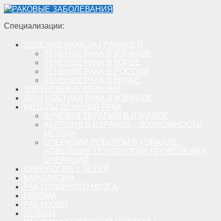
РАКОВЫЕ ЗАБОЛЕВАНИЯ
Специализации:
ЛЕЧЕНИЕ РАКА ЗА ГРАНИЦЕЙ
ЛЕЧЕНИЕ РАКА В ИЗРАИЛЕ
ЛЕЧЕНИЕ РАКА В КОРЕЕ
ЛЕЧЕНИЕ РАКА В РОССИИ
ЛЕЧЕНИЕ РАКА В КИТАЕ
ЗАРУБЕЖНЫЕ КЛИНИКИ
ДИАГНОСТИКА РАКА В ИЗРАИЛЕ
МЕТОДЫ ЛЕЧЕНИЯ РАКА
ЛУЧЕВАЯ ТЕРАПИЯ В ИЗРАИЛЕ
АБЛЯЦИЯ В ИЗРАИЛЕ – ВОЗМОЖНОСТИ
МЕТОДА
ОПЕРАЦИИ РОБОТОМ В ИЗРАИЛЕ:
НОВЕЙШИЕ ТЕХНОЛОГИИ ПРОВЕДЕНИЯ
ОПЕРАЦИЙ
ОНКОЛОГИЯ У ДЕТЕЙ
КАРЦИНОМА
РАК ГОЛОВНОГО МОЗГА
ГЛИОМА
РАК КРОВИ
ЛЕЙКОЗ