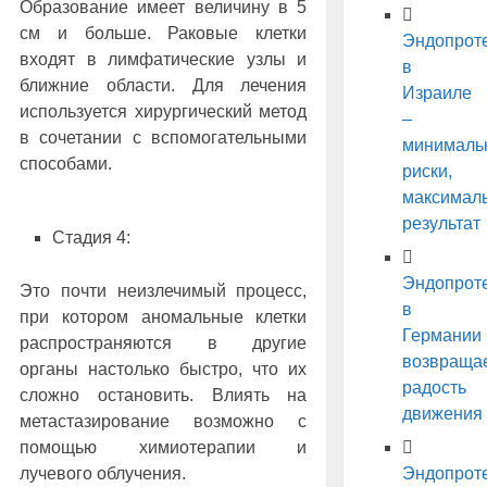
Образование имеет величину в 5
см и больше. Раковые клетки
Эндопрот
входят в лимфатические узлы и
в
ближние области. Для лечения
Израиле
используется хирургический метод
–
в сочетании с вспомогательными
минималь
способами.
риски,
максимал
результат
Стадия 4:
Эндопрот
Это почти неизлечимый процесс,
в
при котором аномальные клетки
Германии
распространяются в другие
возвраща
органы настолько быстро, что их
радость
сложно остановить. Влиять на
движения
метастазирование возможно с
помощью химиотерапии и
Эндопрот
лучевого облучения.