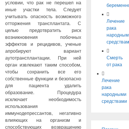
условии, что рак не перешел на
беременн
иные участки тела. Следует
учитывать опасность возможного
Лечение
отторжения трансплантата. С
рака
целью предотвратить риск
народным
возникновения побочных
средства
эффектов и рецидивов, ученые
апробируют вариант
Смерть
аутотрансплантации. При ней
от рака
орган извлекают таким способом,
чтобы сохранить все его
собственные функции и безопасно
Лечение
для пациента удалить
рака
образование. Процедура
народными
исключает необходимость
средствами
использования
иммунодепрессантов, негативно
влияющих на организм и
способствующих возвращению