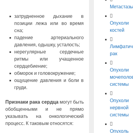
Метастаз
затрудненное дыхание в
Опухоли
позиции лежа или во время
костей
сна;
падение артериального
давления, одышку, усталость;
Лимфатич
нерегулярные сердечные
рак
ритмы или учащенное
сердцебиение;
Опухоли
обморок и головокружение;
мочеполо
ощущение давления и боли в
системы
груди.
Опухоли
Признаки рака сердца
могут быть
нервной
обобщенными и не прямо
системы
указывать на онкологический
процесс. К таковым относятся:
Опухоль