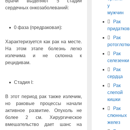
Врачи выделяют 5 стадий
у
сердечных онкозаболеваний:
мужчин
Рак
0 фаза (предраковая):
придатков
Рак
Характеризуется как рак на месте.
ротоглотк
На этом этапе болезнь легко
Рак
излечима и не склонна к
селезенки
рецидивам.
Рак
сердца
Стадия I:
Рак
слепой
В этот период рак также излечим,
кишки
но раковые процессы начали
Рак
активное развитие. Опухоль не
слюнных
более 2 см. Хирургическое
желез
вмешательство дает шанс на