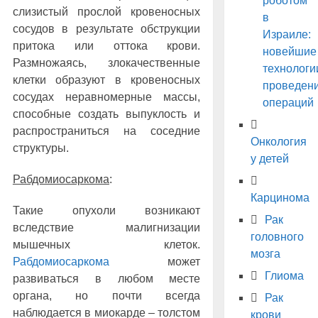
роботом
слизистый прослой кровеносных
в
сосудов в результате обструкции
Израиле:
притока или оттока крови.
новейшие
Размножаясь, злокачественные
технологи
клетки образуют в кровеносных
проведен
сосудах неравномерные массы,
операций
способные создать выпуклость и
распространиться на соседние
Онкология
структуры.
у детей
Рабдомиосаркома
:
Карцинома
Такие опухоли возникают
Рак
вследствие малигнизации
головного
мышечных клеток.
мозга
Рабдомиосаркома
может
Глиома
развиваться в любом месте
органа, но почти всегда
Рак
наблюдается в миокарде ‒ толстом
крови