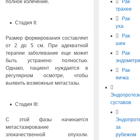
полное излечение.
Рак
трахеи
Рак
Стадия II:
уха
Рак
Размер формирования составляет
шеи
от 2 до 5 см. При адекватной
терапии заболевание еще может
Рак
быть устранено полностью.
эндометр
Однако, пациент нуждается в
Рак
регулярном осмотре, чтобы
яичка
выявить возможные метастазы.
Эндопротез
суставов
Стадия III:
С этой фазы начинается
Эндопрот
метастазирование
за
злокачественной опухоли.
рубежом