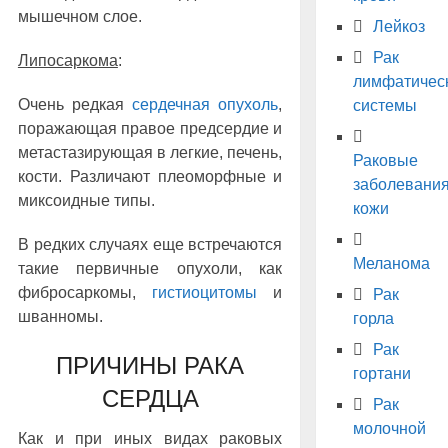
мышечном слое.
Лейкоз
Рак
Липосаркома
:
лимфатичес
Очень редкая
сердечная опухоль
,
системы
поражающая правое предсердие и
метастазирующая в легкие, печень,
Раковые
кости. Различают плеоморфные и
заболевани
миксоидные типы.
кожи
В редких случаях еще встречаются
Меланома
такие первичные опухоли, как
фибросаркомы,
гистиоцитомы
и
Рак
шванномы.
горла
Рак
ПРИЧИНЫ РАКА
гортани
СЕРДЦА
Рак
молочной
Как и при иных видах раковых