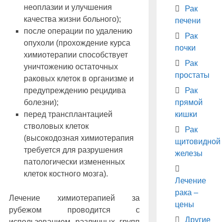
неоплазии и улучшения
Рак
качества жизни больного);
печени
после операции по удалению
Рак
опухоли (прохождение курса
почки
химиотерапии способствует
Рак
уничтожению остаточных
простаты
раковых клеток в организме и
предупреждению рецидива
Рак
болезни);
прямой
перед трансплантацией
кишки
стволовых клеток
Рак
(высокодозная химиотерапия
щитовидной
требуется для разрушения
железы
патологически измененных
клеток костного мозга).
Лечение
рака –
Лечение химиотерапией за
цены
рубежом проводится с
Другие
использованием различных групп