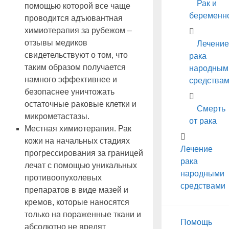
Рак и
помощью которой все чаще
беременн
проводится адъювантная
химиотерапия за рубежом –
отзывы медиков
Лечение
свидетельствуют о том, что
рака
таким образом получается
народным
намного эффективнее и
средства
безопаснее уничтожать
остаточные раковые клетки и
Смерть
микрометастазы.
от рака
Местная химиотерапия. Рак
кожи на начальных стадиях
Лечение
прогрессирования за границей
рака
лечат с помощью уникальных
народными
противоопухолевых
средствами
препаратов в виде мазей и
кремов, которые наносятся
только на пораженные ткани и
Помощь
абсолютно не вредят