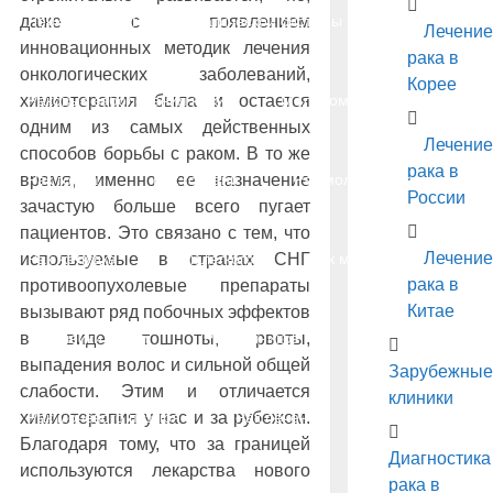
даже с появлением
Лейкоз
Рак лимфатической системы
Лечение
инновационных методик лечения
рака в
онкологических заболеваний,
Корее
химиотерапия была и остается
Раковые заболевания кожи
Меланома
одним из самых действенных
Лечение
способов борьбы с раком. В то же
рака в
время, именно ее назначение
Рак горла
Рак гортани
Рак молочной железы
России
зачастую больше всего пугает
пациентов. Это связано с тем, что
Лечение
используемые в странах СНГ
Рак желудка
Рак легкого
Рак матки
рака в
противоопухолевые препараты
Китае
вызывают ряд побочных эффектов
в виде тошноты, рвоты,
Рак шейки матки
Рак яичников
выпадения волос и сильной общей
Зарубежные
слабости. Этим и отличается
клиники
химиотерапия у нас и за рубежом.
Рак мочевого пузыря
Рак печени
Рак почки
Благодаря тому, что за границей
Диагностика
используются лекарства нового
рака в