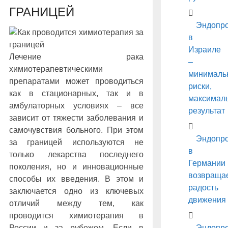
ГРАНИЦЕЙ
Эндопро
в
Израиле
Лечение рака
–
химиотерапевтическими
минималь
препаратами может проводиться
риски,
как в стационарных, так и в
максимал
амбулаторных условиях – все
результат
зависит от тяжести заболевания и
самочувствия больного. При этом
Эндопро
за границей используются не
в
только лекарства последнего
Германии
поколения, но и инновационные
возвраща
способы их введения. В этом и
радость
заключается одно из ключевых
движения
отличий между тем, как
проводится химиотерапия в
Эндопро
России и за рубежом. Если в