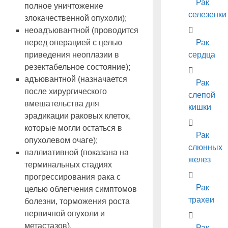
Рак
полное уничтожение
селезенки
злокачественной опухоли);
неоадъювантной (проводится
Рак
перед операцией с целью
сердца
приведения неоплазии в
резектабельное состояние);
адъювантной (назначается
Рак
после хирургического
слепой
вмешательства для
кишки
эрадикации раковых клеток,
которые могли остаться в
Рак
опухолевом очаге);
слюнных
паллиативной (показана на
желез
терминальных стадиях
прогрессирования рака с
Рак
целью облегчения симптомов
трахеи
болезни, торможения роста
первичной опухоли и
метастазов).
Рак