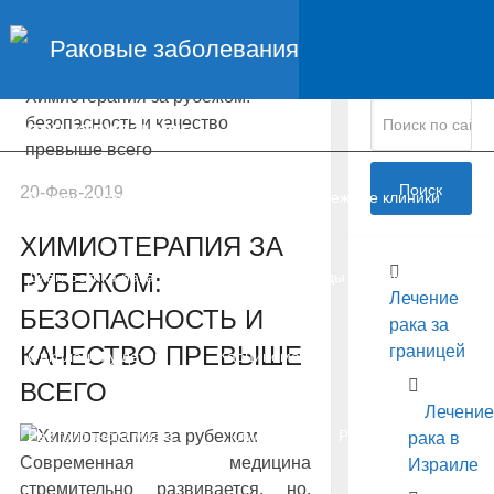
Главная
Раковые заболевания
Поиск по
Лечение рака за границей
сайту:
Химиотерапия за рубежом:
безопасность и качество
Специализации:
превыше всего
Поиск
20-Фев-2019
Лечение рака за границей
Зарубежные клиники
ХИМИОТЕРАПИЯ ЗА
РУБЕЖОМ:
Диагностика рака в Израиле
Методы лечения рака
Лечение
БЕЗОПАСНОСТЬ И
рака за
КАЧЕСТВО ПРЕВЫШЕ
границей
Онкология у детей
Карцинома
ВСЕГО
Лечение
Рак головного мозга
Глиома
Рак крови
рака в
Современная медицина
Израиле
стремительно развивается, но,