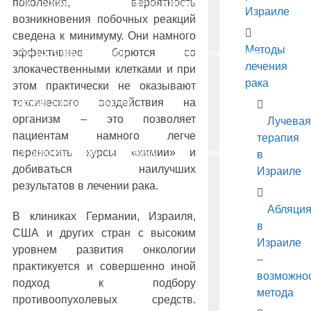
поколения, вероятность
Рак простаты
Рак прямой кишки
Израиле
возникновения побочных реакций
сведена к минимуму. Они намного
Методы
эффективнее борются со
Рак щитовидной железы
Лечение рака – цены
лечения
злокачественными клетками и при
рака
этом практически не оказывают
токсического воздействия на
Другие онкозаболевания
организм – это позволяет
Лучевая
пациентам намного легче
терапия
переносить курсы «химии» и
Эндопротезирование суставов
Важно знать
в
добиваться наилучших
Израиле
результатов в лечении рака.
Лечение рака народными средствами
Абляци
В клиниках Германии, Израиля,
в
США и других стран с высоким
Израиле
уровнем развития онкологии
–
практикуется и совершенно иной
возможно
подход к подбору
метода
противоопухолевых средств.