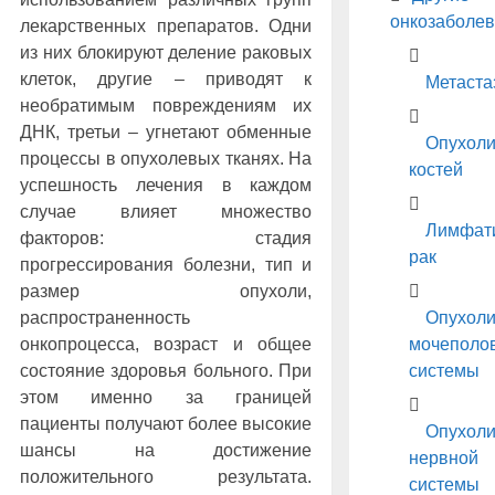
онкозаболе
лекарственных препаратов. Одни
из них блокируют деление раковых
клеток, другие – приводят к
Метаста
необратимым повреждениям их
ДНК, третьи – угнетают обменные
Опухол
процессы в опухолевых тканях. На
костей
успешность лечения в каждом
случае влияет множество
Лимфат
факторов: стадия
рак
прогрессирования болезни, тип и
размер опухоли,
Опухол
распространенность
мочеполо
онкопроцесса, возраст и общее
системы
состояние здоровья больного. При
этом именно за границей
пациенты получают более высокие
Опухол
шансы на достижение
нервной
положительного результата.
системы