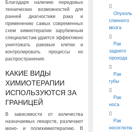
Благодаря наличию передовых
технических возможностей для
Опухоль
ранней диагностики рака и
спинного
применению самых современных
мозга
схем химиотерапии зарубежным
специалистам удается эффективно
Рак
уничтожать раковые клетки и
заднего
контролировать процессы их
прохода
распространения.
КАКИЕ ВИДЫ
Рак
губы
ХИМИОТЕРАПИИ
ИСПОЛЬЗУЮТСЯ ЗА
Рак
ГРАНИЦЕЙ
носа
В зависимости от количества
Рак
назначаемых лекарств, различают
носоглотк
моно- и полихимиотерапию. В