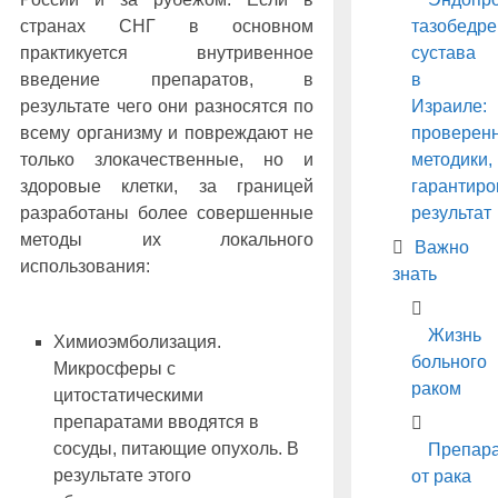
тазобедре
странах СНГ в основном
сустава
практикуется внутривенное
в
введение препаратов, в
Израиле:
результате чего они разносятся по
проверен
всему организму и повреждают не
методики,
только злокачественные, но и
гарантир
здоровые клетки, за границей
результат
разработаны более совершенные
методы их локального
Важно
использования:
знать
Жизнь
Химиоэмболизация.
больного
Микросферы с
раком
цитостатическими
препаратами вводятся в
сосуды, питающие опухоль. В
Препар
результате этого
от рака