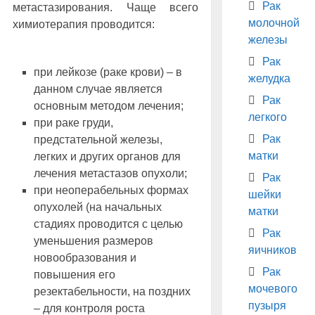
Рак
метастазирования. Чаще всего
молочной
химиотерапия проводится:
железы
Рак
при лейкозе (раке крови) – в
желудка
данном случае является
Рак
основным методом лечения;
легкого
при раке груди,
Рак
предстательной железы,
матки
легких и других органов для
лечения метастазов опухоли;
Рак
при неоперабельных формах
шейки
опухолей (на начальных
матки
стадиях проводится с целью
Рак
уменьшения размеров
яичников
новообразования и
Рак
повышения его
мочевого
резектабельности, на поздних
пузыря
– для контроля роста