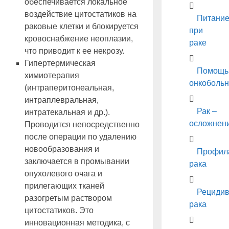
обеспечивается локальное
воздействие цитостатиков на
Питани
раковые клетки и блокируется
при
кровоснабжение неоплазии,
раке
что приводит к ее некрозу.
Гипертермическая
Помощь
химиотерапия
онкоболь
(интраперитонеальная,
интраплевральная,
Рак –
интратекальная и др.).
осложнен
Проводится непосредственно
после операции по удалению
новообразования и
Профил
заключается в промывании
рака
опухолевого очага и
прилегающих тканей
Рециди
разогретым раствором
рака
цитостатиков. Это
инновационная методика, с