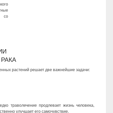
кого
тные
 со
ИИ
РАКА
венных растений решает две важнейшие задачи:
едко траволечение продлевает жизнь человека,
ственно улучшает его самочувствие.