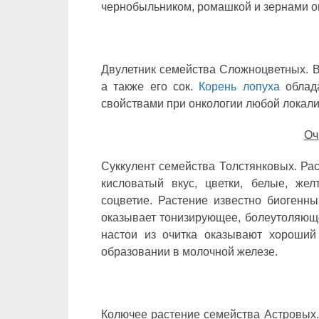
чернобыльником, ромашкой и зернами ов
Двулетник семейства Сложноцветных. В
а также его сок.
Корень лопуха
облада
свойствами при онкологии любой локали
Оч
Суккулент семейства Толстянковых. Ра
кисловатый вкус, цветки, белые, же
соцветие. Растение известно биогенн
оказывает тонизирующее, болеутоляюще
настои из очитка оказывают хороший
образовании в молочной железе.
Колючее растение семейства Астровых. 