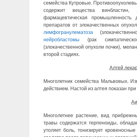
семейства Кутровые. Противоопухолевы
содержит вещества винбластин, л
фармацевтическая промышленность д
препаратов от злокачественных опухол
лимфогранулематоза
(злокачественн
нейробластомы
(рак симпатическ
(злокачественной опухоли почки), мелан
второй стадиях.
Алтей лека
Многолетник семейства Мальвовых. Из
действием. Настой из алтея показан пр
Аи
Многолетнее растение, вид прибрежн
травы содержатся терпеноиды, облада
утоляет боль, тонизирует кровеносные