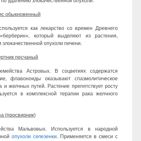
 по удалению злокачественной опухоли.
ис обыкновенный
спользуется как лекарство со времен Древнего
«берберин», который выделяют из растения,
 злокачественной опухоли печени.
ртник песчаный
семейства Астровых. В соцветиях содержатся
ие, флавоноиды оказывают спазмолитическое
 и желчных путей. Растение препятствует росту
льзуется в комплексной терапии рака желчного
а (просвирник)
ейства Мальвовых. Используется в народной
енной
опухоли селезенки
. Применяется в смеси с