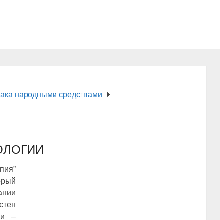
рака народными средствами
ОЛОГИИ
пия”
орый
нии
стен
ии –