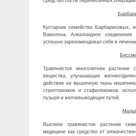
средство после перенесенных операций
Барбар
Кустарник семейства Барбарисовых, и
Вавилона. Алкалоидное соединение 
успешно зарекомендовал себя в лечении
Бессме
Травянистое многолетнее растение 
вещества, улучшающие желчеотделен
действие на мышечную ткань кишечника
стрептококков и стафилококков, испо
пузыря и желчевыводящих путей.
Мальв
Высокое травянистое растение сем
медицине как средство от злокачеств