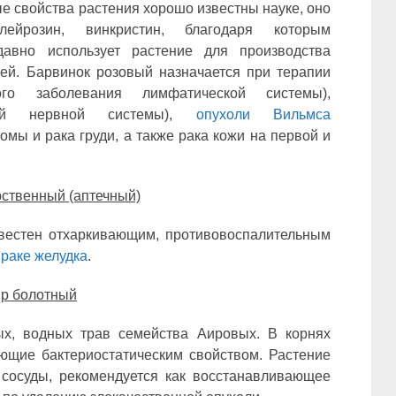
е свойства растения хорошо известны науке, оно
ейрозин, винкристин, благодаря которым
авно использует растение для производства
ей. Барвинок розовый назначается при терапии
ого заболевания лимфатической системы),
ой нервной системы),
опухоли Вильмса
омы и рака груди, а также рака кожи на первой и
рственный (аптечный)
вестен отхаркивающим, противовоспалительным
и
раке желудка
.
р болотный
ых, водных трав семейства Аировых. В корнях
ющие бактериостатическим свойством. Растение
 сосуды, рекомендуется как восстанавливающее