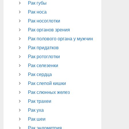
Рак губы
Рак носа
Рак носоглотки
Рак органов зрения
Рак полового органа у мужчин
Рак придатков
Рак ротоглотки
Рак селезенки
Рак сердца
Рак слепой кишки
Рак слюнных желез
Рак трахеи
Рак уха
Рак шеи
Рак эндометрия